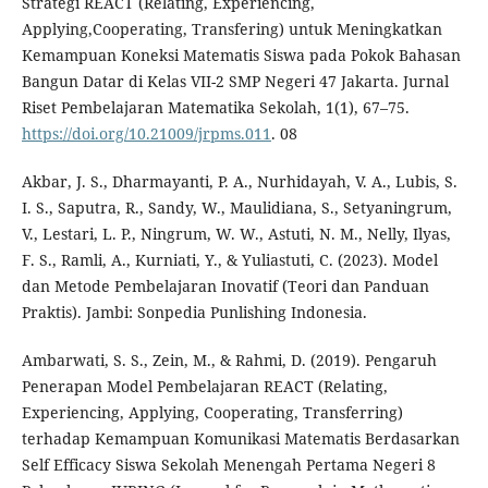
Strategi REACT (Relating, Experiencing,
Applying,Cooperating, Transfering) untuk Meningkatkan
Kemampuan Koneksi Matematis Siswa pada Pokok Bahasan
Bangun Datar di Kelas VII-2 SMP Negeri 47 Jakarta. Jurnal
Riset Pembelajaran Matematika Sekolah, 1(1), 67–75.
https://doi.org/10.21009/jrpms.011
. 08
Akbar, J. S., Dharmayanti, P. A., Nurhidayah, V. A., Lubis, S.
I. S., Saputra, R., Sandy, W., Maulidiana, S., Setyaningrum,
V., Lestari, L. P., Ningrum, W. W., Astuti, N. M., Nelly, Ilyas,
F. S., Ramli, A., Kurniati, Y., & Yuliastuti, C. (2023). Model
dan Metode Pembelajaran Inovatif (Teori dan Panduan
Praktis). Jambi: Sonpedia Punlishing Indonesia.
Ambarwati, S. S., Zein, M., & Rahmi, D. (2019). Pengaruh
Penerapan Model Pembelajaran REACT (Relating,
Experiencing, Applying, Cooperating, Transferring)
terhadap Kemampuan Komunikasi Matematis Berdasarkan
Self Efficacy Siswa Sekolah Menengah Pertama Negeri 8