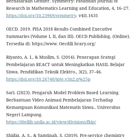
Berdasarkan Gender. Symmetry: Pasundan Journal of
Research in Mathematics Learning and Education, 4, 16–27.
https://doi.org/10.23969/symmetry
. v4i1.1631
OECD. 2019. PISA 2018 Results Combined Executive
Summaries (Volume I, II, dan III). OECD Publishing. (Online).
Tersedia di: https://www. Oecdili brary.org/
Riyanto, A. I., & Muslim, S. (2014). Penerapan Srategi
Pembelajaran REACT untuk Meningkatkan HASIL Belajar
Siswa. Pendidikan Teknik Elektro., 3(2), 37–46.
https://doi.org/10.26740/jpte.v3n2.p%25p
Sari. (2023). Pengaruh Model Problem Based Learning
Berbantuan Video Animasi Pembelajaran Terhadap
Kemampuan Komunikasi Matematis Siswa.. Universitas
Negeri Lampung.
https://digilib.unila.ac.id/view/divisions/fkip/
Shidiq, A. S., & Yamtinah, S. (2019). Pre-service chemistry