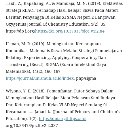
Taidi, Z., Kapahang, A., & Mamuaja, M. N. (2019). Efektivitas
Strategi REACT Terhadap Hasil belajar Siswa Pada Materi
Larutan Penyangga Di Kelas XI SMA Negeri 2 Langowan.
Oxygenius Journal Of Chemistry Education, 1(2), 35.
https://do i.org/
https://doi.org/10.37033/ojce.v1i2.84
Usman, M. R. (2019). Meningkatkan Kemampuan
Komunikasi Matematis Siswa Melalui Strategi Pembelajaran
Relating, Experiencing, Applying, Cooperating, Dan
Transfering (React). SIGMA (Suara Intelektual Gaya
Matematika), 11(2), 160–167.
https://journal.unismuh.ac.id/index
. php/sigma
Wiyono, Y. E. (2018). Pemanfaatan Tutor Sebaya Dalam
Meningkatkan Hasil Belajar Mata Pelajaran Seni Budaya
Dan Keterampilan Di Kelas VI SD Negeri Sendang 01
Kecamatan .... Janacitta (Journal of Primary and Children's
Education), 1(2).
https://doi.org/https://doi
.
org/10.35473/jnctt.v2i2.337