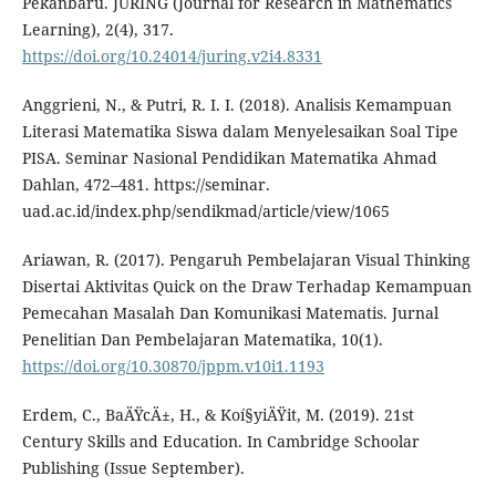
Pekanbaru. JURING (Journal for Research in Mathematics
Learning), 2(4), 317.
https://doi.org/10.24014/juring.v2i4.8331
Anggrieni, N., & Putri, R. I. I. (2018). Analisis Kemampuan
Literasi Matematika Siswa dalam Menyelesaikan Soal Tipe
PISA. Seminar Nasional Pendidikan Matematika Ahmad
Dahlan, 472–481. https://seminar.
uad.ac.id/index.php/sendikmad/article/view/1065
Ariawan, R. (2017). Pengaruh Pembelajaran Visual Thinking
Disertai Aktivitas Quick on the Draw Terhadap Kemampuan
Pemecahan Masalah Dan Komunikasi Matematis. Jurnal
Penelitian Dan Pembelajaran Matematika, 10(1).
https://doi.org/10.30870/jppm.v10i1.1193
Erdem, C., BaÄŸcÄ±, H., & Koí§yiÄŸit, M. (2019). 21st
Century Skills and Education. In Cambridge Schoolar
Publishing (Issue September).