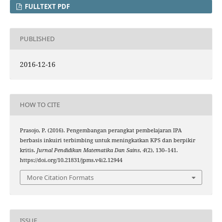
FULLTEXT PDF
PUBLISHED
2016-12-16
HOW TO CITE
Prasojo, P. (2016). Pengembangan perangkat pembelajaran IPA
berbasis inkuiri terbimbing untuk meningkatkan KPS dan berpikir
kritis.
Jurnal Pendidikan Matematika Dan Sains
,
4
(2), 130–141.
https://doi.org/10.21831/jpms.v4i2.12944
More Citation Formats
ISSUE