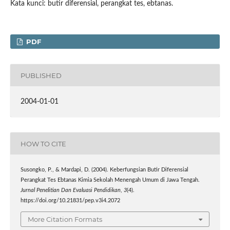
Kata kunci: butir diferensial, perangkat tes, ebtanas.
PDF
PUBLISHED
2004-01-01
HOW TO CITE
Susongko, P., & Mardapi, D. (2004). Keberfungsian Butir Diferensial
Perangkat Tes Ebtanas Kimia Sekolah Menengah Umum di Jawa Tengah.
Jurnal Penelitian Dan Evaluasi Pendidikan
,
3
(4).
https://doi.org/10.21831/pep.v3i4.2072
More Citation Formats