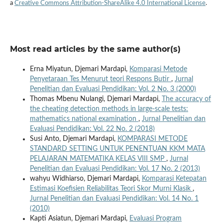
a
Creative Commons Attribution-ShareAlike 4.0 International License
.
Most read articles by the same author(s)
Erna Miyatun, Djemari Mardapi,
Komparasi Metode
Penyetaraan Tes Menurut teori Respons Butir
,
Jurnal
Penelitian dan Evaluasi Pendidikan: Vol. 2 No. 3 (2000)
Thomas Mbenu Nulangi, Djemari Mardapi,
The accuracy of
the cheating detection methods in large-scale tests:
mathematics national examination
,
Jurnal Penelitian dan
Evaluasi Pendidikan: Vol. 22 No. 2 (2018)
Susi Anto, Djemari Mardapi,
KOMPARASI METODE
STANDARD SETTING UNTUK PENENTUAN KKM MATA
PELAJARAN MATEMATIKA KELAS VIII SMP
,
Jurnal
Penelitian dan Evaluasi Pendidikan: Vol. 17 No. 2 (2013)
wahyu Widhiarso, Djemari Mardapi,
Komparasi Ketepatan
Estimasi Koefisien Reliabilitas Teori Skor Murni Klasik
,
Jurnal Penelitian dan Evaluasi Pendidikan: Vol. 14 No. 1
(2010)
Kapti Asiatun, Djemari Mardapi,
Evaluasi Program