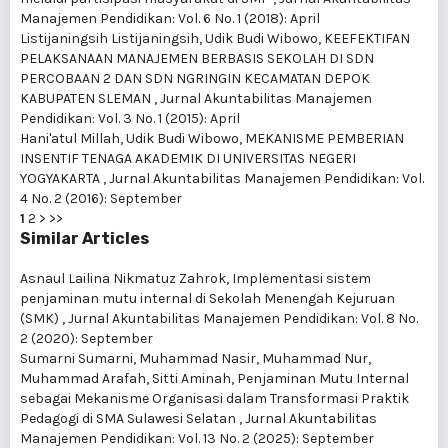
Manajemen Pendidikan: Vol. 6 No. 1 (2018): April
Listijaningsih Listijaningsih, Udik Budi Wibowo,
KEEFEKTIFAN
PELAKSANAAN MANAJEMEN BERBASIS SEKOLAH DI SDN
PERCOBAAN 2 DAN SDN NGRINGIN KECAMATAN DEPOK
KABUPATEN SLEMAN
,
Jurnal Akuntabilitas Manajemen
Pendidikan: Vol. 3 No. 1 (2015): April
Hani'atul Millah, Udik Budi Wibowo,
MEKANISME PEMBERIAN
INSENTIF TENAGA AKADEMIK DI UNIVERSITAS NEGERI
YOGYAKARTA
,
Jurnal Akuntabilitas Manajemen Pendidikan: Vol.
4 No. 2 (2016): September
1
2
>
>>
Similar Articles
Asnaul Lailina Nikmatuz Zahrok,
Implementasi sistem
penjaminan mutu internal di Sekolah Menengah Kejuruan
(SMK)
,
Jurnal Akuntabilitas Manajemen Pendidikan: Vol. 8 No.
2 (2020): September
Sumarni Sumarni, Muhammad Nasir, Muhammad Nur,
Muhammad Arafah, Sitti Aminah,
Penjaminan Mutu Internal
sebagai Mekanisme Organisasi dalam Transformasi Praktik
Pedagogi di SMA Sulawesi Selatan
,
Jurnal Akuntabilitas
Manajemen Pendidikan: Vol. 13 No. 2 (2025): September