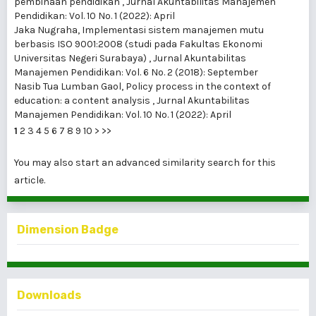
pembinaan pendidikan
,
Jurnal Akuntabilitas Manajemen
Pendidikan: Vol. 10 No. 1 (2022): April
Jaka Nugraha,
Implementasi sistem manajemen mutu
berbasis ISO 9001:2008 (studi pada Fakultas Ekonomi
Universitas Negeri Surabaya)
,
Jurnal Akuntabilitas
Manajemen Pendidikan: Vol. 6 No. 2 (2018): September
Nasib Tua Lumban Gaol,
Policy process in the context of
education: a content analysis
,
Jurnal Akuntabilitas
Manajemen Pendidikan: Vol. 10 No. 1 (2022): April
1
2
3
4
5
6
7
8
9
10
>
>>
You may also
start an advanced similarity search
for this
article.
Dimension Badge
Downloads