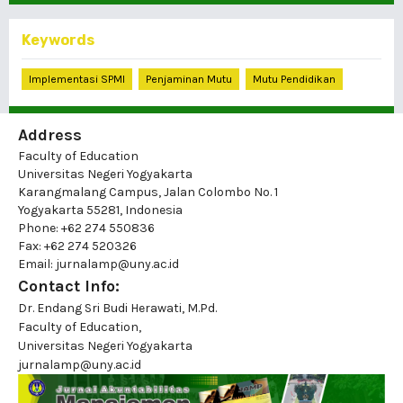
Keywords
Implementasi SPMI
Penjaminan Mutu
Mutu Pendidikan
Address
Faculty of Education
Universitas Negeri Yogyakarta
Karangmalang Campus, Jalan Colombo No. 1
Yogyakarta 55281, Indonesia
Phone: +62 274 550836
Fax: +62 274 520326
Email: jurnalamp@uny.ac.id
Contact Info:
Dr. Endang Sri Budi Herawati, M.Pd.
Faculty of Education,
Universitas Negeri Yogyakarta
jurnalamp@uny.ac.id