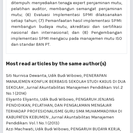
ditempuh: menyediakan tenaga expert penjaminan mutu,
pelatihan auditor, membangun semangat penjaminan
mutu; (6) Evaluasi Implementasi SPMI dilaksanakan
setiap tahun; (7) Pemanfaatan hasil implementasi SPMI:
membangun budaya mutu, akreditasi dan sertifikasi
nasional dan internasional; dan (8) Pengembangan
implementasi SPMI mengacu pada manajemen mutu ISO
dan standar BAN PT.
Most read articles by the same author(s)
Siti Nurnisa Dewanta, Udik Budi Wibowo,
PENERAPAN
MANAJEMEN KONFLIK BERBASIS SEKOLAH STUDI KASUS DI DUA
SEKOLAH
,
Jurnal Akuntabilitas Manajemen Pendidikan: Vol. 2
No. 1 (2014)
Eliyanto Eliyanto, Udik Budi Wibowo,
PENGARUH JENJANG
PENDIDIKAN, PELATIHAN, DAN PENGALAMAN MENGAJAR
TERHADAP PROFESIONALISME GURU SMA MUHAMMADIYAH DI
KABUPATEN KEBUMEN
,
Jurnal Akuntabilitas Manajemen
Pendidikan: Vol. 1 No. 1 (2013)
Azzi Machwati, Udik Budi Wibowo,
PENGARUH BUDAYA KERJA,