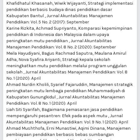
Khafidhatul Khasanah, Wiwik Wijayanti,
Strategi implementasi
pendidikan berbasis budaya dinas pendidikan dasar
Kabupaten Bantul
,
Jurnal Akuntabilitas Manajemen
Pendidikan: Vol. 5 No. 2 (2017): September
Karine Rizkita, Achmad Supriyanto,
Komparasi kepemimpinan
pendidikan di Indonesia dan Malaysia dalam upaya
peningkatan mutu pendidikan
,
Jurnal Akuntabilitas
Manajemen Pendidikan: Vol. 8 No. 2 (2020): September
Meila Hayudiyani, Bagus Rachmad Saputra, Maulana Amirul
Adha, Nova Syafira Ariyanti,
Strategi kepala sekolah
meningkatkan mutu pendidikan melalui program unggulan
sekolah
,
Jurnal Akuntabilitas Manajemen Pendidikan: Vol. 8
No. 1 (2020): April
Ahmad Nurdin Kholili, Syarief Fajaruddin,
Manajemen strategik
peningkatan mutu lembaga pendidikan Muhammadiyah di
Kabupaten Gunungkidul
,
Jurnal Akuntabilitas Manajemen
Pendidikan: Vol. 8 No. 1 (2020): April
Liah Siti Syarifah,
Bagaimana pemasaran jasa pendidikan
mempengaruhi pesantren: Efek pada aspek mutu
,
Jurnal
Akuntabilitas Manajemen Pendidikan: Vol. 9 No. 1 (2021): April
Ahmad Mushthofa, Erni Munastiwi, Aqimi Dinana,
Manajemen
pembiayaan pendidikan berbasis bebas sumbangan