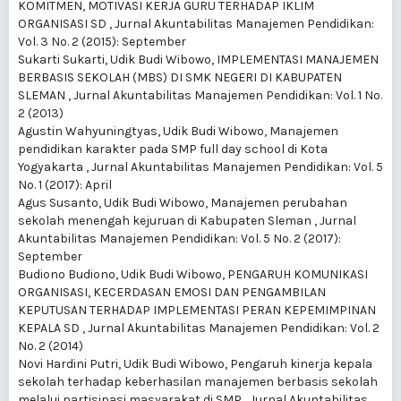
KOMITMEN, MOTIVASI KERJA GURU TERHADAP IKLIM
ORGANISASI SD
,
Jurnal Akuntabilitas Manajemen Pendidikan:
Vol. 3 No. 2 (2015): September
Sukarti Sukarti, Udik Budi Wibowo,
IMPLEMENTASI MANAJEMEN
BERBASIS SEKOLAH (MBS) DI SMK NEGERI DI KABUPATEN
SLEMAN
,
Jurnal Akuntabilitas Manajemen Pendidikan: Vol. 1 No.
2 (2013)
Agustin Wahyuningtyas, Udik Budi Wibowo,
Manajemen
pendidikan karakter pada SMP full day school di Kota
Yogyakarta
,
Jurnal Akuntabilitas Manajemen Pendidikan: Vol. 5
No. 1 (2017): April
Agus Susanto, Udik Budi Wibowo,
Manajemen perubahan
sekolah menengah kejuruan di Kabupaten Sleman
,
Jurnal
Akuntabilitas Manajemen Pendidikan: Vol. 5 No. 2 (2017):
September
Budiono Budiono, Udik Budi Wibowo,
PENGARUH KOMUNIKASI
ORGANISASI, KECERDASAN EMOSI DAN PENGAMBILAN
KEPUTUSAN TERHADAP IMPLEMENTASI PERAN KEPEMIMPINAN
KEPALA SD
,
Jurnal Akuntabilitas Manajemen Pendidikan: Vol. 2
No. 2 (2014)
Novi Hardini Putri, Udik Budi Wibowo,
Pengaruh kinerja kepala
sekolah terhadap keberhasilan manajemen berbasis sekolah
melalui partisipasi masyarakat di SMP
,
Jurnal Akuntabilitas