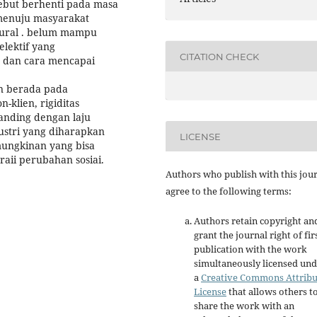
ebut berhenti pada masa
i menuju masyarakat
ltural . belum mampu
elektif yang
CITATION CHECK
 dan cara mencapai
n berada pada
n-klien, rigiditas
banding dengan laju
dustri yang diharapkan
LICENSE
mungkinan yang bisa
aii perubahan sosiai.
Authors who publish with this jou
agree to the following terms:
Authors retain copyright an
grant the journal right of fir
publication with the work
simultaneously licensed un
a
Creative Commons Attribu
License
that allows others t
share the work with an