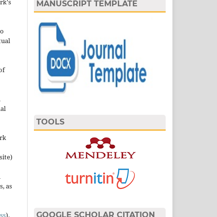
rk's
MANUSCRIPT TEMPLATE
to
tual
of
n
al
TOOLS
ork
site)
n
s, as
GOOGLE SCHOLAR CITATION
ss
).