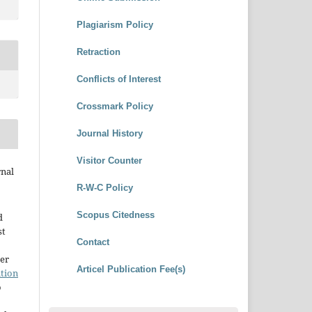
Plagiarism Policy
Retraction
Conflicts of Interest
Crossmark Policy
Journal History
Visitor Counter
rnal
R-W-C Policy
Scopus Citedness
d
st
Contact
der
Articel Publication Fee(s)
tion
o