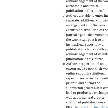
acknowledgement of the wo
authorship and initial
publication in this journal.
Authors are able to enter in
separate, additional contrac
arrangements for the non-
exclusive distribution of the
journal's published version 
the work (e.g., post it to an
institutional repository or
publish it in a book), with a
acknowledgement of its initi
publication in this journal.
Authors are permitted and
encouraged to post their w
online (e.g., in institutional
repositories or on their web
prior to and during the
submission process, as it ca
lead to productive exchange
well as earlier and greater
citation of published work
(See
The Effect of Open Acce