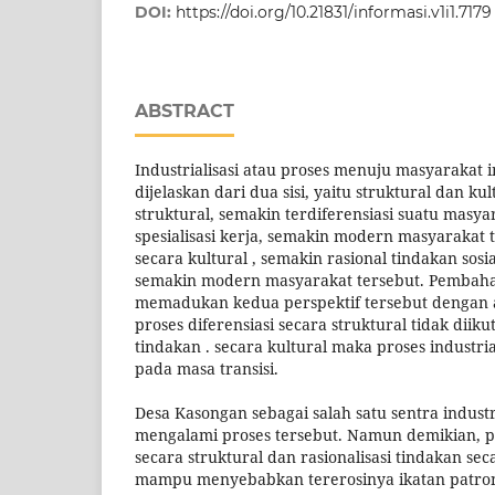
DOI:
https://doi.org/10.21831/informasi.v1i1.7179
ABSTRACT
Industrialisasi atau proses menuju masyarakat i
dijelaskan dari dua sisi, yaitu struktural dan kul
struktural, semakin terdiferensiasi suatu masya
spesialisasi kerja, semakin modern masyarakat
secara kultural , semakin rasional tindakan sos
semakin modern masyarakat tersebut. Pembaha
memadukan kedua perspektif tersebut dengan 
proses diferensiasi secara struktural tidak diikut
tindakan . secara kultural maka proses industria
pada masa transisi.
Desa Kasongan sebagai salah satu sentra indust
mengalami proses tersebut. Namun demikian, pr
secara struktural dan rasionalisasi tindakan se
mampu menyebabkan tererosinya ikatan patron