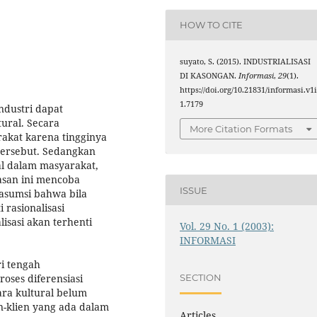
HOW TO CITE
suyato, S. (2015). INDUSTRIALISASI
DI KASONGAN.
Informasi
,
29
(1).
https://doi.org/10.21831/informasi.v1
1.7179
ndustri dapat
tural. Secara
More Citation Formats
rakat karena tingginya
 tersebut. Sedangkan
ial dalam masyarakat,
san ini mencoba
ISSUE
asumsi bahwa bila
i rasionalisasi
lisasi akan terhenti
Vol. 29 No. 1 (2003):
INFORMASI
ri tengah
oses diferensiasi
SECTION
cara kultural belum
-klien yang ada dalam
Articles