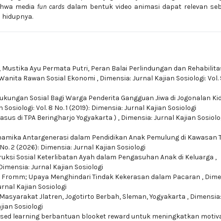
ahwa media
fun cards
dalam bentuk video animasi dapat relevan se
 hidupnya.
a, Mustika Ayu Permata Putri,
Peran Balai Perlindungan dan Rehabilita
 Wanita Rawan Sosial Ekonomi
,
Dimensia: Jurnal Kajian Sosiologi: Vol. 
ukungan Sosial Bagi Warga Penderita Gangguan Jiwa di Jogonalan Kid
 Sosiologi: Vol. 8 No. 1 (2019): Dimensia: Jurnal Kajian Sosiologi
asus di TPA Beringharjo Yogyakarta )
,
Dimensia: Jurnal Kajian Sosiolog
namika Antargenerasi dalam Pendidikan Anak Pemulung di Kawasan 
 No. 2 (2026): Dimensia: Jurnal Kajian Sosiologi
uksi Sosial Keterlibatan Ayah dalam Pengasuhan Anak di Keluarga
,
 Dimensia: Jurnal Kajian Sosiologi
h Fromm; Upaya Menghindari Tindak Kekerasan dalam Pacaran
,
Dime
Jurnal Kajian Sosiologi
Masyarakat Jlatren, Jogotirto Berbah, Sleman, Yogyakarta
,
Dimensia:
ajian Sosiologi
ed learning berbantuan blooket reward untuk meningkatkan motiv