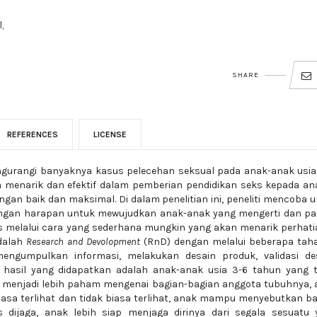
,
SHARE
REFERENCES
LICENSE
engurangi banyaknya kasus pelecehan seksual pada anak-anak usia 
 menarik dan efektif dalam pemberian pendidikan seks kepada an
gan baik dan maksimal. Di dalam penelitian ini, peneliti mencoba 
engan harapan untuk mewujudkan anak-anak yang mengerti dan p
 melalui cara yang sederhana mungkin yang akan menarik perhati
adalah
Research and Devolopment
(RnD) dengan melalui beberapa tah
 mengumpulkan informasi, melakukan desain produk, validasi des
n hasil yang didapatkan adalah anak-anak usia 3-6 tahun yang t
menjadi lebih paham mengenai bagian-bagian anggota tubuhnya, 
a terlihat dan tidak biasa terlihat, anak mampu menyebutkan ba
dijaga, anak lebih siap menjaga dirinya dari segala sesuatu 