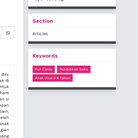
Section
Articles
Keywords
Fun Cards
Pendidikan Seks
dini.
Anak Usia 3-6 Tahun
ak di
untuk
aham
an si
apan
ain,
elah
anak
gian
yang