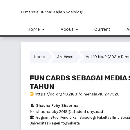
Dimensia: Jurnal Kajian Sosiologi
Home
About
Current
A
Home
Archives
Vol. 10 No. 2 (2021): Dim
FUN CARDS SEBAGAI MEDIA 
TAHUN
https://doi.org/10.21831/dimensia.v10i2.47320
Shasha Feby Shabrina
shashafeby.2018@student.uny.ac.id
Program Studi Pendidikan Sosiologi, Fakultas Ilmu Sosial
Universitas Negeri Yogyakarta