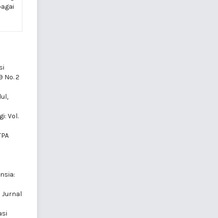
bagai
si
9 No. 2
ul,
i: Vol.
TPA
nsia:
 Jurnal
asi