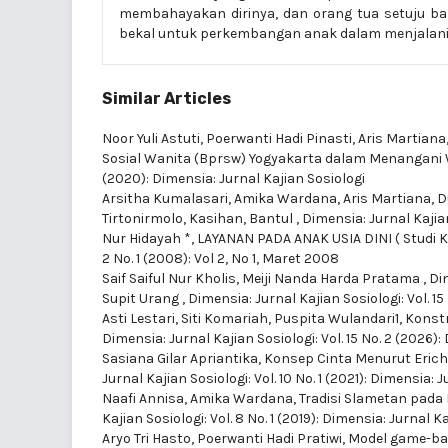
membahayakan dirinya, dan orang tua setuju b
bekal untuk perkembangan anak dalam menjalani
Similar Articles
Noor Yuli Astuti, Poerwanti Hadi Pinasti, Aris Martian
Sosial Wanita (Bprsw) Yogyakarta dalam Menangani
(2020): Dimensia: Jurnal Kajian Sosiologi
Arsitha Kumalasari, Amika Wardana, Aris Martiana,
D
Tirtonirmolo, Kasihan, Bantul
,
Dimensia: Jurnal Kajian
Nur Hidayah *,
LAYANAN PADA ANAK USIA DINI ( Studi K
2 No. 1 (2008): Vol 2, No 1, Maret 2008
Saif Saiful Nur Kholis, Meiji Nanda Harda Pratama ,
Di
Supit Urang
,
Dimensia: Jurnal Kajian Sosiologi: Vol. 15
Asti Lestari, Siti Komariah, Puspita Wulandari1,
Konstr
Dimensia: Jurnal Kajian Sosiologi: Vol. 15 No. 2 (2026):
Sasiana Gilar Apriantika,
Konsep Cinta Menurut Eric
Jurnal Kajian Sosiologi: Vol. 10 No. 1 (2021): Dimensia: 
Naafi Annisa, Amika Wardana,
Tradisi Slametan pada 
Kajian Sosiologi: Vol. 8 No. 1 (2019): Dimensia: Jurnal K
Aryo Tri Hasto, Poerwanti Hadi Pratiwi,
Model game-bas