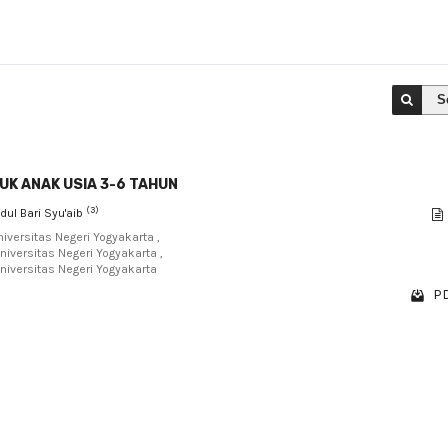
S
UK ANAK USIA 3-6 TAHUN
(3)
bdul Bari Syu'aib
niversitas Negeri Yogyakarta ,
niversitas Negeri Yogyakarta ,
Universitas Negeri Yogyakarta
PD
1 - 1 