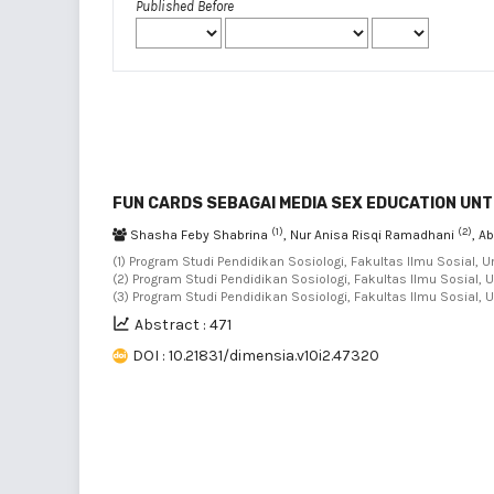
Published Before
FUN CARDS SEBAGAI MEDIA SEX EDUCATION UNT
(1)
(2)
Shasha Feby Shabrina
, Nur Anisa Risqi Ramadhani
, A
(1) Program Studi Pendidikan Sosiologi, Fakultas Ilmu Sosial, U
(2) Program Studi Pendidikan Sosiologi, Fakultas Ilmu Sosial, U
(3) Program Studi Pendidikan Sosiologi, Fakultas Ilmu Sosial, 
Abstract : 471
DOI : 10.21831/dimensia.v10i2.47320