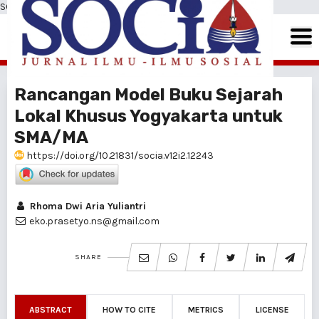
SOCIA: Jurnal Ilmu-Ilmu Sosial
Rancangan Model Buku Sejarah
Lokal Khusus Yogyakarta untuk
SMA/MA
https://doi.org/10.21831/socia.v12i2.12243
Rhoma Dwi Aria Yuliantri
eko.prasetyo.ns@gmail.com
SHARE
ABSTRACT
HOW TO CITE
METRICS
LICENSE