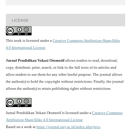
LICENSE
This work is licensed under a
Creative Commons Attribution-ShareAlike
4.0 International License
.
Jurnal Pendidikan Vokasi Otomotif
allows readers to read, download,
copy, distribute, print, search, or link to the full texts of its articles and
allow readers to use them for any other lawful purpose. The journal allows
the author(s) to hold the copyright without restrictions. Finally, the journal
allows the author(s) to retain publishing rights without restrictions
Jurnal Pendidikan Vokasi Otomotif is licensed under a
Creative Commons
Attribution-ShareAlike 4.0 International License
.
Based on a work at
https://journal.uny.ac.id/index.php/jpvo
.