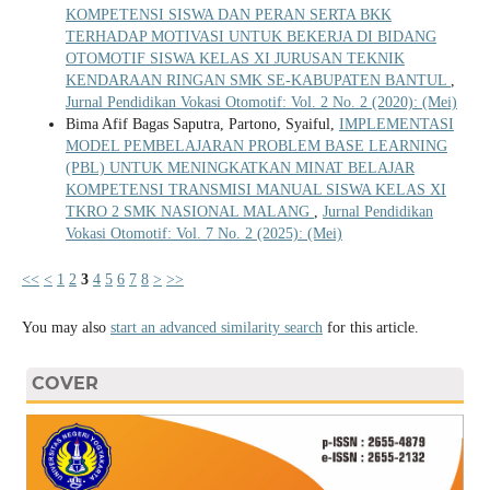
KOMPETENSI SISWA DAN PERAN SERTA BKK
TERHADAP MOTIVASI UNTUK BEKERJA DI BIDANG
OTOMOTIF SISWA KELAS XI JURUSAN TEKNIK
KENDARAAN RINGAN SMK SE-KABUPATEN BANTUL
,
Jurnal Pendidikan Vokasi Otomotif: Vol. 2 No. 2 (2020): (Mei)
Bima Afif Bagas Saputra, Partono, Syaiful,
IMPLEMENTASI
MODEL PEMBELAJARAN PROBLEM BASE LEARNING
(PBL) UNTUK MENINGKATKAN MINAT BELAJAR
KOMPETENSI TRANSMISI MANUAL SISWA KELAS XI
TKRO 2 SMK NASIONAL MALANG
,
Jurnal Pendidikan
Vokasi Otomotif: Vol. 7 No. 2 (2025): (Mei)
<<
<
1
2
3
4
5
6
7
8
>
>>
You may also
start an advanced similarity search
for this article.
COVER