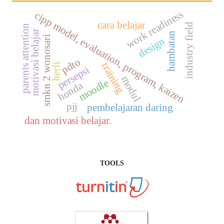
work readiness
c
i
p
p
m
o
d
e
l
,
v
a
l
u
a
t
i
o
n
,
p
r
o
g
r
a
m
,
k
a
i
z
e
cara belajar
industry field
parents attention
motivasi belajar
hambatan
smkn 2 wonosari
design
e
n
pdto
training
herli
persepsi
modul
moodle
honda
pjj
pembelajaran daring
dan motivasi belajar.
TOOLS