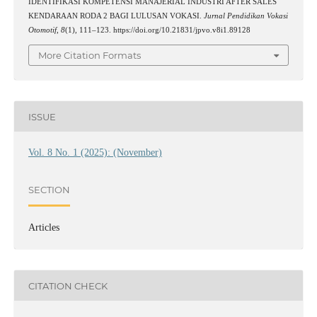
IDENTIFIKASI KOMPETENSI MANAJERIAL INDUSTRI AFTER SALES
KENDARAAN RODA 2 BAGI LULUSAN VOKASI.
Jurnal Pendidikan Vokasi
Otomotif
,
8
(1), 111–123. https://doi.org/10.21831/jpvo.v8i1.89128
More Citation Formats
ISSUE
Vol. 8 No. 1 (2025): (November)
SECTION
Articles
CITATION CHECK