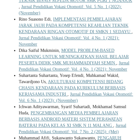
TEKNIK BISNIS SEPEDA MOTOR SMK PGRI 1 NGANJUK
,
Jurnal Pendidikan Vokasi Otomotif: Vol. 5 No. 1 (2022):
(November)
Rino Suasono Edi,
IMPLEMENTASI PEMBELAJARAN
JARAK JAUH PADA KOMPETENSI KEAHLIAN TEKNIK
KENDARAAN RINGAN OTOMOTIF DI SMKN 1 SEDAYU
,
Jurnal Pendidikan Vokasi Otomotif: Vol. 4 No. 1 (2021):
November
Dika Saiful Mukminin,
MODEL PROBLEM-BASED
LEARNING UNTUK MENINGKATKAN HASIL BELAJAR
PESERTA DIDIK SMK MUHAMMADIYAH SEMIN
,
Jurnal
Pendidikan Vokasi Otomotif: Vol. 4 No. 1 (2021): November
Suhartanta Suhartanta, Yosep Efendi, Muhkamad Wakid,
Tawardjono Us,
AKULTURASI KOMPETENSI BIDANG
CHASIS KENDARAAN PADA KURIKULUM BERBASIS
KERJASAMA INDUSTRI
,
Jurnal Pendidikan Vokasi Otomotif:
Vol. 6 No. 1 (2023): (November)
Ichwan Adityawarman, Syarif Suhartadi, Mokhamad Samsul
Huda,
PENGEMBANGAN MEDIA PEMBELAJARAN
BERBASIS ANDROID MATERI SISTEM PERAWATAN
BATERAI PADA KELAS XI SMK N 11 MALANG
,
Jurnal
Pendidikan Vokasi Otomotif: Vol. 7 No. 2 (2025): (Mei)
Muhammad Afifi, Sukaswanto Sukaswanto,
PENGARUH