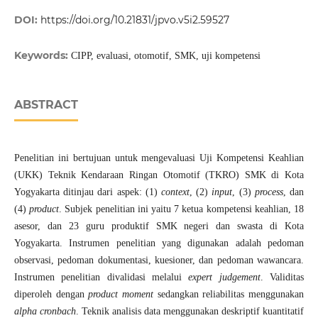
DOI:
https://doi.org/10.21831/jpvo.v5i2.59527
Keywords:
CIPP, evaluasi, otomotif, SMK, uji kompetensi
ABSTRACT
Penelitian ini bertujuan untuk mengevaluasi Uji Kompetensi Keahlian
(UKK) Teknik Kendaraan Ringan Otomotif (TKRO) SMK di Kota
Yogyakarta ditinjau dari aspek: (1)
context
, (2)
input
, (3)
process
, dan
(4)
product
. Subjek penelitian ini yaitu 7 ketua kompetensi keahlian, 18
asesor, dan 23 guru produktif SMK negeri dan swasta di Kota
Yogyakarta. Instrumen penelitian yang digunakan adalah pedoman
observasi, pedoman dokumentasi, kuesioner, dan pedoman wawancara.
Instrumen penelitian divalidasi melalui
expert judgement
. Validitas
diperoleh dengan
product moment
sedangkan reliabilitas menggunakan
alpha cronbach
. Teknik analisis data menggunakan deskriptif kuantitatif