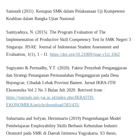
Samsudi (2011). Kesiapan SMK dalam Pelaksanaan Uji Kompetensi
Keahlian dalam Rangka Ujian Nasional.
Santiyadnya, N. (2015). The Program Evaluation of The
Implementation of Productive Skill Competency Test In SMK Negeri 3
Singaraja. JISAE: Journal of Indonesian Student Assessment and
Evaluation, 1(1), 1 - 11.
https://doi.org/10.21009/jisae.v1i1.1662
Sugiyanto & Permadhy, Y.T. (2020). Faktor Penyebab Pengangguran
dan Strategi Penanganan Permasalahan Pengangguran pada Desa
Bojongcae, Cibadak Lebak Provinsi Banten. Jurnal IKRA-ITH
Ekonomika Vol 2 No 3 Bulan Juli 2020. Retrived from :
https://journals.upi-yai.ac.id/index.php/IKRAITH-
EKONOMIKA/article/download/583/435/
Suhartanta and Sofyan, Herminarto (2019) Pengembangan Model
Pembelajaran Employability Skills Berbasis Kebutuhan Industri
Otomotif pada SMK di Daerah Istimewa Yogyakarta. S3 thesis,