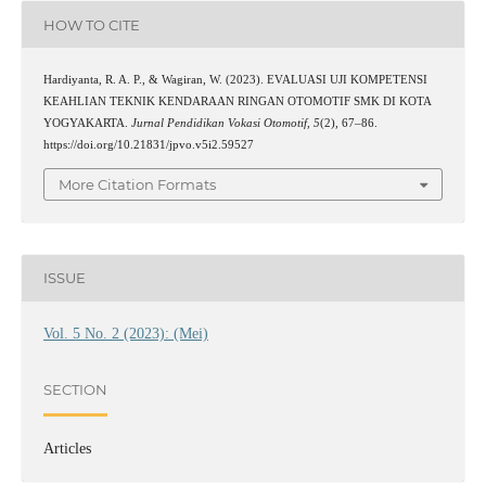
HOW TO CITE
Hardiyanta, R. A. P., & Wagiran, W. (2023). EVALUASI UJI KOMPETENSI
KEAHLIAN TEKNIK KENDARAAN RINGAN OTOMOTIF SMK DI KOTA
YOGYAKARTA.
Jurnal Pendidikan Vokasi Otomotif
,
5
(2), 67–86.
https://doi.org/10.21831/jpvo.v5i2.59527
More Citation Formats
ISSUE
Vol. 5 No. 2 (2023): (Mei)
SECTION
Articles