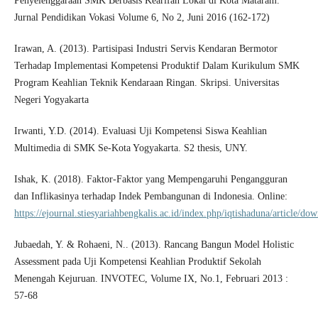
Penyelenggaraan SMK Berbasis Kearifan Lokal di Kota Mataram.
Jurnal Pendidikan Vokasi Volume 6, No 2, Juni 2016 (162-172)
Irawan, A. (2013). Partisipasi Industri Servis Kendaran Bermotor
Terhadap Implementasi Kompetensi Produktif Dalam Kurikulum SMK
Program Keahlian Teknik Kendaraan Ringan. Skripsi. Universitas
Negeri Yogyakarta
Irwanti, Y.D. (2014). Evaluasi Uji Kompetensi Siswa Keahlian
Multimedia di SMK Se-Kota Yogyakarta. S2 thesis, UNY.
Ishak, K. (2018). Faktor-Faktor yang Mempengaruhi Pengangguran
dan Inflikasinya terhadap Indek Pembangunan di Indonesia. Online:
https://ejournal.stiesyariahbengkalis.ac.id/index.php/iqtishaduna/article/d
Jubaedah, Y. & Rohaeni, N.. (2013). Rancang Bangun Model Holistic
Assessment pada Uji Kompetensi Keahlian Produktif Sekolah
Menengah Kejuruan. INVOTEC, Volume IX, No.1, Februari 2013 :
57-68