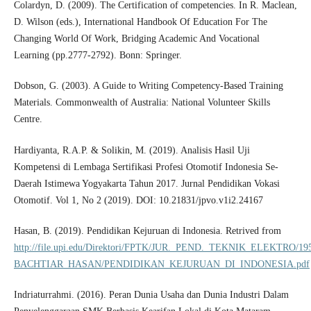
Colardyn, D. (2009). The Certification of competencies. In R. Maclean,
D. Wilson (eds.), International Handbook Of Education For The
Changing World Of Work, Bridging Academic And Vocational
Learning (pp.2777-2792). Bonn: Springer.
Dobson, G. (2003). A Guide to Writing Competency-Based Training
Materials. Commonwealth of Australia: National Volunteer Skills
Centre.
Hardiyanta, R.A.P. & Solikin, M. (2019). Analisis Hasil Uji
Kompetensi di Lembaga Sertifikasi Profesi Otomotif Indonesia Se-
Daerah Istimewa Yogyakarta Tahun 2017. Jurnal Pendidikan Vokasi
Otomotif. Vol 1, No 2 (2019). DOI: 10.21831/jpvo.v1i2.24167
Hasan, B. (2019). Pendidikan Kejuruan di Indonesia. Retrived from
http://file.upi.edu/Direktori/FPTK/JUR._PEND._TEKNIK_ELEKTRO/19
BACHTIAR_HASAN/PENDIDIKAN_KEJURUAN_DI_INDONESIA.pdf
Indriaturrahmi. (2016). Peran Dunia Usaha dan Dunia Industri Dalam