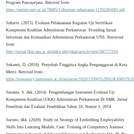
Program Pascasarjana. Retrived from :
https://eprints.uny.ac.id/70085/1/disertasi-suhartanta-11702261001.pdf
Suharto. (2015). Evaluasi Pelaksanaan Kegiatan Uji Sertifikasi
Kompetensi Keahlian Administrasi Perkantoran. Prosiding Jurnal
Informasi dan Komunikasi Administrasi Perkantoran UNS. Retrieved
from
http://jurnal.fkip.uns.ac.id/index.php/jikap/article/view/9877/7310
.
Sukamti, D. (2018). Penyebab Tingginya Angka Pengangguran di Kota
Metro. Retrived from :
https://repository.metrouniv.ac.id/id/eprint/1829/1/DWI%20SUKAMTI%2
Suranto, S. dkk. (2014). Pengembangan Instrumen Evaluasi Uji
Kompetensi Keahlian (UKK) Administrasi Perkantoran Di SMK. Jurnal
Penelitian dan Evaluasi Pendidikan Tahun 18, Nomor 1, 2014
Surono, dkk. (2020). Study on Strategy of Embedding Employability
Skills Into Learning Module, Case: Training of Competency Assessor.