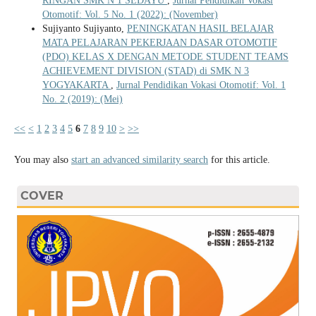
RINGAN SMK N 1 SEDAYU
,
Jurnal Pendidikan Vokasi
Otomotif: Vol. 5 No. 1 (2022): (November)
Sujiyanto Sujiyanto,
PENINGKATAN HASIL BELAJAR
MATA PELAJARAN PEKERJAAN DASAR OTOMOTIF
(PDO) KELAS X DENGAN METODE STUDENT TEAMS
ACHIEVEMENT DIVISION (STAD) di SMK N 3
YOGYAKARTA
,
Jurnal Pendidikan Vokasi Otomotif: Vol. 1
No. 2 (2019): (Mei)
<<
<
1
2
3
4
5
6
7
8
9
10
>
>>
You may also
start an advanced similarity search
for this article.
COVER