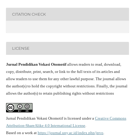
CITATION CHECK
LICENSE
Jurnal Pendidikan Vokasi Otomotif
allows readers to read, download,
copy, distribute, print, search, or link to the full texts of its articles and
allow readers to use them for any other lawful purpose. The journal allows
the author(s) to hold the copyright without restrictions. Finally, the journal
allows the author(s) to retain publishing rights without restrictions
Jurnal Pendidikan Vokasi Otomotif is licensed under a
Creative Commons
Attribution-ShareAlike 4.0 International License
.
Based on a work at
https://journal.uny.ac.id/index.php/jpvo
.