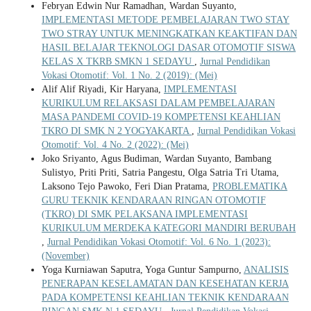
Febryan Edwin Nur Ramadhan, Wardan Suyanto,
IMPLEMENTASI METODE PEMBELAJARAN TWO STAY
TWO STRAY UNTUK MENINGKATKAN KEAKTIFAN DAN
HASIL BELAJAR TEKNOLOGI DASAR OTOMOTIF SISWA
KELAS X TKRB SMKN 1 SEDAYU
,
Jurnal Pendidikan
Vokasi Otomotif: Vol. 1 No. 2 (2019): (Mei)
Alif Alif Riyadi, Kir Haryana,
IMPLEMENTASI
KURIKULUM RELAKSASI DALAM PEMBELAJARAN
MASA PANDEMI COVID-19 KOMPETENSI KEAHLIAN
TKRO DI SMK N 2 YOGYAKARTA
,
Jurnal Pendidikan Vokasi
Otomotif: Vol. 4 No. 2 (2022): (Mei)
Joko Sriyanto, Agus Budiman, Wardan Suyanto, Bambang
Sulistyo, Priti Priti, Satria Pangestu, Olga Satria Tri Utama,
Laksono Tejo Pawoko, Feri Dian Pratama,
PROBLEMATIKA
GURU TEKNIK KENDARAAN RINGAN OTOMOTIF
(TKRO) DI SMK PELAKSANA IMPLEMENTASI
KURIKULUM MERDEKA KATEGORI MANDIRI BERUBAH
,
Jurnal Pendidikan Vokasi Otomotif: Vol. 6 No. 1 (2023):
(November)
Yoga Kurniawan Saputra, Yoga Guntur Sampurno,
ANALISIS
PENERAPAN KESELAMATAN DAN KESEHATAN KERJA
PADA KOMPETENSI KEAHLIAN TEKNIK KENDARAAN