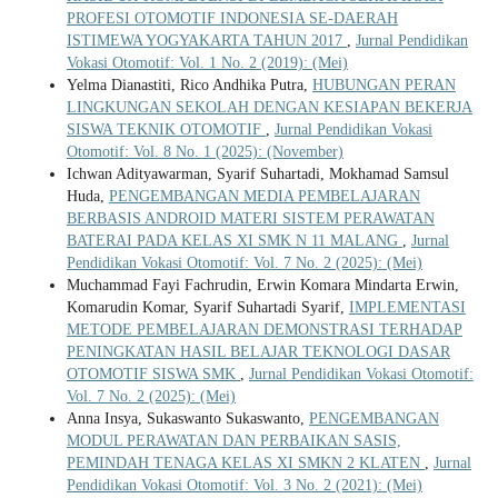
PROFESI OTOMOTIF INDONESIA SE-DAERAH
ISTIMEWA YOGYAKARTA TAHUN 2017
,
Jurnal Pendidikan
Vokasi Otomotif: Vol. 1 No. 2 (2019): (Mei)
Yelma Dianastiti, Rico Andhika Putra,
HUBUNGAN PERAN
LINGKUNGAN SEKOLAH DENGAN KESIAPAN BEKERJA
SISWA TEKNIK OTOMOTIF
,
Jurnal Pendidikan Vokasi
Otomotif: Vol. 8 No. 1 (2025): (November)
Ichwan Adityawarman, Syarif Suhartadi, Mokhamad Samsul
Huda,
PENGEMBANGAN MEDIA PEMBELAJARAN
BERBASIS ANDROID MATERI SISTEM PERAWATAN
BATERAI PADA KELAS XI SMK N 11 MALANG
,
Jurnal
Pendidikan Vokasi Otomotif: Vol. 7 No. 2 (2025): (Mei)
Muchammad Fayi Fachrudin, Erwin Komara Mindarta Erwin,
Komarudin Komar, Syarif Suhartadi Syarif,
IMPLEMENTASI
METODE PEMBELAJARAN DEMONSTRASI TERHADAP
PENINGKATAN HASIL BELAJAR TEKNOLOGI DASAR
OTOMOTIF SISWA SMK
,
Jurnal Pendidikan Vokasi Otomotif:
Vol. 7 No. 2 (2025): (Mei)
Anna Insya, Sukaswanto Sukaswanto,
PENGEMBANGAN
MODUL PERAWATAN DAN PERBAIKAN SASIS,
PEMINDAH TENAGA KELAS XI SMKN 2 KLATEN
,
Jurnal
Pendidikan Vokasi Otomotif: Vol. 3 No. 2 (2021): (Mei)