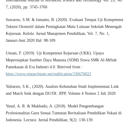
International Journal of Advanced Science and Technology Vol. 29, No.
7, (2020), pp. 3745-3760
Suwarno, S.M. & Ismanto, B. (2020). Evaluasi Tempat Uji Kompetensi
Teknisi Otomotif dalam Peningkatan Mutu Lulusan Sekolah Menengah
Kejuruan. Kelola: Jurnal Manajemen Pendidikan, Vol. 7, No. 1,
Januari-Juni 2020 Hal: 98-109
Umam, F. (2019). Uji Kompetensi Kejuruan (UKK): Upaya
Mepersiapkan Sumber Daya Manusia (SDM) Siswa SMK Al-Miftah
Pamekasan di Era Industri 4.0. Retrived from :
https://www.researchgate.net/publication/336676022
Yuliarnis, S.K., (2020). Analisis Kebutuhan Studi Implementasi Link
and Match Smk dengan DU/DI. JIPP, Volume 4 Nomor 2 Juli 2020
Yusuf, A. R. & Mukhadis, A. (2018). Model Pengembangan
Profesionalitas Guru Sesuai Tuntutan Revitalisasi Pendidikan Vokasi di
Indonesia. Lectura: Jurnal Pendidikan, 9(2): 130-139.