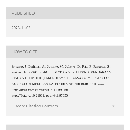
PUBLISHED
2023-11-03
HOW TO CITE
Sriyanto, J., Budiman, A., Suyanto, W., Sulistyo, B., Priti, P., Pangestu, S., …
Pratama, F. D. (2023). PROBLEMATIKA GURU TEKNIK KENDARAAN
RINGAN OTOMOTIF (TKRO) DI SMK PELAKSANA IMPLEMENTASI
KURIKULUM MERDEKA KATEGORI MANDIRI BERUBAH.
Jurnal
Pendidikan Vokasi Otomotif
,
6
(1), 99–108.
https://doi.org/10.21831/jpvo.v6i1.67853
More Citation Formats