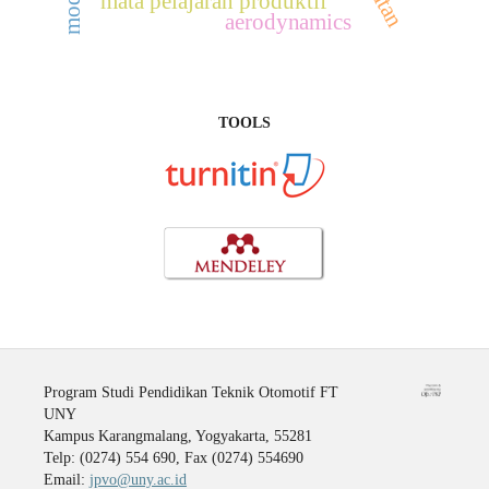
modul
mata pelajaran produktif
aerodynamics
TOOLS
Program Studi Pendidikan Teknik Otomotif FT
UNY
Kampus Karangmalang, Yogyakarta, 55281
Telp: (0274) 554 690, Fax (0274) 554690
Email:
jpvo@uny.ac.id