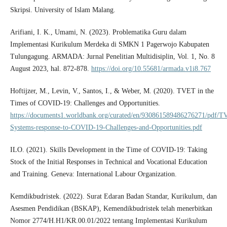
Skripsi. University of Islam Malang.
Arifiani, I. K., Umami, N. (2023). Problematika Guru dalam
Implementasi Kurikulum Merdeka di SMKN 1 Pagerwojo Kabupaten
Tulungagung. ARMADA: Jurnal Penelitian Multidisiplin, Vol. 1, No. 8
August 2023, hal. 872-878.
https://doi.org/10.55681/armada.v1i8.767
Hoftijzer, M., Levin, V., Santos, I., & Weber, M. (2020). TVET in the
Times of COVID-19: Challenges and Opportunities.
https://documents1.worldbank.org/curated/en/930861589486276271/pdf/T
Systems-response-to-COVID-19-Challenges-and-Opportunities.pdf
ILO. (2021). Skills Development in the Time of COVID-19: Taking
Stock of the Initial Responses in Technical and Vocational Education
and Training. Geneva: International Labour Organization.
Kemdikbudristek. (2022). Surat Edaran Badan Standar, Kurikulum, dan
Asesmen Pendidikan (BSKAP), Kemendikbudristek telah menerbitkan
Nomor 2774/H.H1/KR.00.01/2022 tentang Implementasi Kurikulum