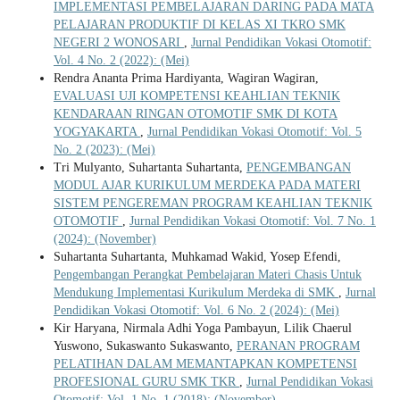
IMPLEMENTASI PEMBELAJARAN DARING PADA MATA
PELAJARAN PRODUKTIF DI KELAS XI TKRO SMK
NEGERI 2 WONOSARI
,
Jurnal Pendidikan Vokasi Otomotif:
Vol. 4 No. 2 (2022): (Mei)
Rendra Ananta Prima Hardiyanta, Wagiran Wagiran,
EVALUASI UJI KOMPETENSI KEAHLIAN TEKNIK
KENDARAAN RINGAN OTOMOTIF SMK DI KOTA
YOGYAKARTA
,
Jurnal Pendidikan Vokasi Otomotif: Vol. 5
No. 2 (2023): (Mei)
Tri Mulyanto, Suhartanta Suhartanta,
PENGEMBANGAN
MODUL AJAR KURIKULUM MERDEKA PADA MATERI
SISTEM PENGEREMAN PROGRAM KEAHLIAN TEKNIK
OTOMOTIF
,
Jurnal Pendidikan Vokasi Otomotif: Vol. 7 No. 1
(2024): (November)
Suhartanta Suhartanta, Muhkamad Wakid, Yosep Efendi,
Pengembangan Perangkat Pembelajaran Materi Chasis Untuk
Mendukung Implementasi Kurikulum Merdeka di SMK
,
Jurnal
Pendidikan Vokasi Otomotif: Vol. 6 No. 2 (2024): (Mei)
Kir Haryana, Nirmala Adhi Yoga Pambayun, Lilik Chaerul
Yuswono, Sukaswanto Sukaswanto,
PERANAN PROGRAM
PELATIHAN DALAM MEMANTAPKAN KOMPETENSI
PROFESIONAL GURU SMK TKR
,
Jurnal Pendidikan Vokasi
Otomotif: Vol. 1 No. 1 (2018): (November)