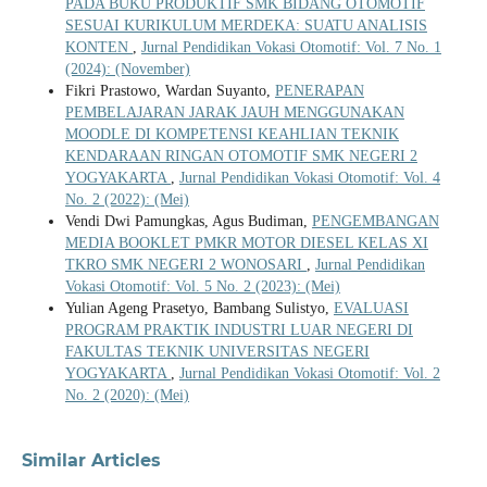
PADA BUKU PRODUKTIF SMK BIDANG OTOMOTIF
SESUAI KURIKULUM MERDEKA: SUATU ANALISIS
KONTEN
,
Jurnal Pendidikan Vokasi Otomotif: Vol. 7 No. 1
(2024): (November)
Fikri Prastowo, Wardan Suyanto,
PENERAPAN
PEMBELAJARAN JARAK JAUH MENGGUNAKAN
MOODLE DI KOMPETENSI KEAHLIAN TEKNIK
KENDARAAN RINGAN OTOMOTIF SMK NEGERI 2
YOGYAKARTA
,
Jurnal Pendidikan Vokasi Otomotif: Vol. 4
No. 2 (2022): (Mei)
Vendi Dwi Pamungkas, Agus Budiman,
PENGEMBANGAN
MEDIA BOOKLET PMKR MOTOR DIESEL KELAS XI
TKRO SMK NEGERI 2 WONOSARI
,
Jurnal Pendidikan
Vokasi Otomotif: Vol. 5 No. 2 (2023): (Mei)
Yulian Ageng Prasetyo, Bambang Sulistyo,
EVALUASI
PROGRAM PRAKTIK INDUSTRI LUAR NEGERI DI
FAKULTAS TEKNIK UNIVERSITAS NEGERI
YOGYAKARTA
,
Jurnal Pendidikan Vokasi Otomotif: Vol. 2
No. 2 (2020): (Mei)
Similar Articles