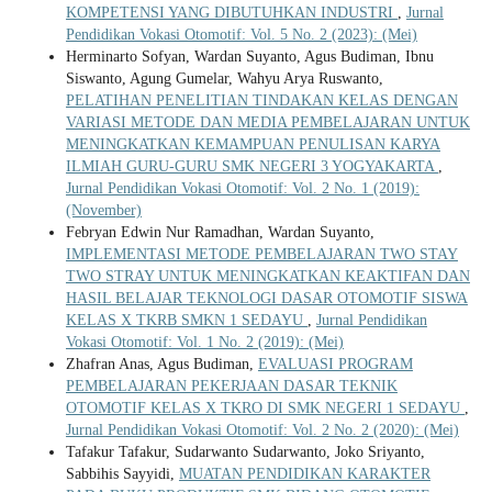
KOMPETENSI YANG DIBUTUHKAN INDUSTRI
,
Jurnal
Pendidikan Vokasi Otomotif: Vol. 5 No. 2 (2023): (Mei)
Herminarto Sofyan, Wardan Suyanto, Agus Budiman, Ibnu
Siswanto, Agung Gumelar, Wahyu Arya Ruswanto,
PELATIHAN PENELITIAN TINDAKAN KELAS DENGAN
VARIASI METODE DAN MEDIA PEMBELAJARAN UNTUK
MENINGKATKAN KEMAMPUAN PENULISAN KARYA
ILMIAH GURU-GURU SMK NEGERI 3 YOGYAKARTA
,
Jurnal Pendidikan Vokasi Otomotif: Vol. 2 No. 1 (2019):
(November)
Febryan Edwin Nur Ramadhan, Wardan Suyanto,
IMPLEMENTASI METODE PEMBELAJARAN TWO STAY
TWO STRAY UNTUK MENINGKATKAN KEAKTIFAN DAN
HASIL BELAJAR TEKNOLOGI DASAR OTOMOTIF SISWA
KELAS X TKRB SMKN 1 SEDAYU
,
Jurnal Pendidikan
Vokasi Otomotif: Vol. 1 No. 2 (2019): (Mei)
Zhafran Anas, Agus Budiman,
EVALUASI PROGRAM
PEMBELAJARAN PEKERJAAN DASAR TEKNIK
OTOMOTIF KELAS X TKRO DI SMK NEGERI 1 SEDAYU
,
Jurnal Pendidikan Vokasi Otomotif: Vol. 2 No. 2 (2020): (Mei)
Tafakur Tafakur, Sudarwanto Sudarwanto, Joko Sriyanto,
Sabbihis Sayyidi,
MUATAN PENDIDIKAN KARAKTER