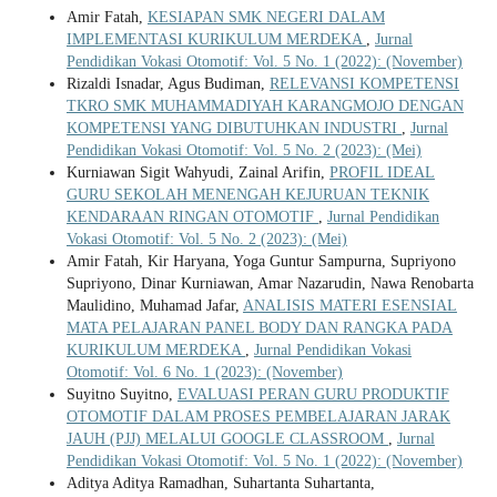
Amir Fatah,
KESIAPAN SMK NEGERI DALAM
IMPLEMENTASI KURIKULUM MERDEKA
,
Jurnal
Pendidikan Vokasi Otomotif: Vol. 5 No. 1 (2022): (November)
Rizaldi Isnadar, Agus Budiman,
RELEVANSI KOMPETENSI
TKRO SMK MUHAMMADIYAH KARANGMOJO DENGAN
KOMPETENSI YANG DIBUTUHKAN INDUSTRI
,
Jurnal
Pendidikan Vokasi Otomotif: Vol. 5 No. 2 (2023): (Mei)
Kurniawan Sigit Wahyudi, Zainal Arifin,
PROFIL IDEAL
GURU SEKOLAH MENENGAH KEJURUAN TEKNIK
KENDARAAN RINGAN OTOMOTIF
,
Jurnal Pendidikan
Vokasi Otomotif: Vol. 5 No. 2 (2023): (Mei)
Amir Fatah, Kir Haryana, Yoga Guntur Sampurna, Supriyono
Supriyono, Dinar Kurniawan, Amar Nazarudin, Nawa Renobarta
Maulidino, Muhamad Jafar,
ANALISIS MATERI ESENSIAL
MATA PELAJARAN PANEL BODY DAN RANGKA PADA
KURIKULUM MERDEKA
,
Jurnal Pendidikan Vokasi
Otomotif: Vol. 6 No. 1 (2023): (November)
Suyitno Suyitno,
EVALUASI PERAN GURU PRODUKTIF
OTOMOTIF DALAM PROSES PEMBELAJARAN JARAK
JAUH (PJJ) MELALUI GOOGLE CLASSROOM
,
Jurnal
Pendidikan Vokasi Otomotif: Vol. 5 No. 1 (2022): (November)
Aditya Aditya Ramadhan, Suhartanta Suhartanta,