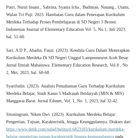
Putri, Nurul Insani., Sabrina, Syania Icha., Budiman, Nanang., Utami,
Wulan Tri Puji. 2023. Hambatan Guru dalam Penerapan Kurikulum
Merdeka Terhadap Proses Pembelajaran di SD Negeri 3 Brosot.
Indonesian Journal of Elementary Education Vol. 5, No.1, Juli 2023,
hal. 51-60.
Sari, A D P., Ahadin, Fauzi. (2023). Kendala Guru Dalam Menerapkan
Kurikulum Merdeka Di SD Negeri Unggul Lampeuneurut Aceh Besar.
Jurnal Ilmiah Mahasiswa: Elementary Education Research, Vol.8 , No
2, Mei, 2023, hal. 60-68.
Syarifudin. (2023). Analisis Pemahaman Guru Terhadap Kurikulum
Merdeka Belajar, Studi Kasus 5 Madrasah Ibtidaiyah (MIN & MIS)
Manggarai Barat. Jurnal Edunet, Vol. 1, No. 1, 2023, hal 32-42.
Sitoningrum, Niken Dwi. (2023). Kurikulum Merdeka Belajar:
Pengertian, Tujuan, Karakteristik, hingga Keunggulannya. Diakses dari
https://www.detik.com/sulsel/berita/d-6823183/kurikulum-merdeka-
belajar-pengertian-tujuan-karakteristik-hingga-keunggulannya
pada