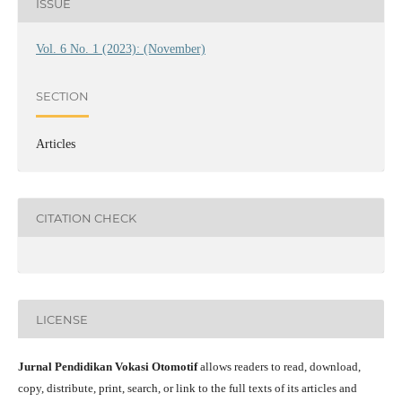
ISSUE
Vol. 6 No. 1 (2023): (November)
SECTION
Articles
CITATION CHECK
LICENSE
Jurnal Pendidikan Vokasi Otomotif
allows readers to read, download,
copy, distribute, print, search, or link to the full texts of its articles and