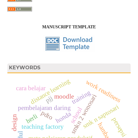
MANUSCRIPT TEMPLATE
KEYWORDS
distance learning
work readiness
cara belajar
training
moodle
smkn 2 wonosari
pjj
smk n saptosari
pembelajaran daring
school
pdto
honda
herli
design
persepsi
hambatan
teaching factory