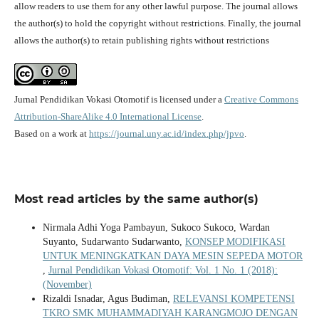
allow readers to use them for any other lawful purpose. The journal allows
the author(s) to hold the copyright without restrictions. Finally, the journal
allows the author(s) to retain publishing rights without restrictions
Jurnal Pendidikan Vokasi Otomotif is licensed under a
Creative Commons
Attribution-ShareAlike 4.0 International License
.
Based on a work at
https://journal.uny.ac.id/index.php/jpvo
.
Most read articles by the same author(s)
Nirmala Adhi Yoga Pambayun, Sukoco Sukoco, Wardan
Suyanto, Sudarwanto Sudarwanto,
KONSEP MODIFIKASI
UNTUK MENINGKATKAN DAYA MESIN SEPEDA MOTOR
,
Jurnal Pendidikan Vokasi Otomotif: Vol. 1 No. 1 (2018):
(November)
Rizaldi Isnadar, Agus Budiman,
RELEVANSI KOMPETENSI
TKRO SMK MUHAMMADIYAH KARANGMOJO DENGAN