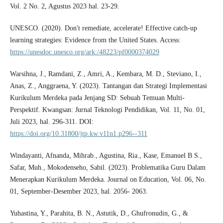
Vol. 2 No. 2, Agustus 2023 hal. 23-29.
UNESCO. (2020). Don't remediate, accelerate! Effective catch-up
learning strategies: Evidence from the United States. Access:
https://unesdoc.unesco.org/ark:/48223/pf0000374029
Warsihna, J., Ramdani, Z., Amri, A., Kembara, M. D., Steviano, I.,
Anas, Z., Anggraena, Y. (2023). Tantangan dan Strategi Implementasi
Kurikulum Merdeka pada Jenjang SD: Sebuah Temuan Multi-
Perspektif. Kwangsan: Jurnal Teknologi Pendidikan, Vol. 11, No. 01,
Juli 2023, hal. 296-311. DOI:
https://doi.org/10.31800/jtp.kw.v11n1.p296--311
Windayanti, Afnanda, Mihrab., Agustina, Ria., Kase, Emanuel B S.,
Safar, Muh., Mokodenseho, Sabil. (2023). Problematika Guru Dalam
Menerapkan Kurikulum Merdeka. Journal on Education, Vol. 06, No.
01, September-Desember 2023, hal. 2056- 2063.
Yuhastina, Y., Parahita, B. N., Astutik, D., Ghufronudin, G., &