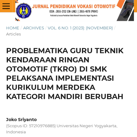
HOME
/
ARCHIVES
/
VOL. 6 NO. 1 (2023): (NOVEMBER)
/
Articles
PROBLEMATIKA GURU TEKNIK
KENDARAAN RINGAN
OTOMOTIF (TKRO) DI SMK
PELAKSANA IMPLEMENTASI
KURIKULUM MERDEKA
KATEGORI MANDIRI BERUBAH
Joko Sriyanto
(Scopus ID: 57210976885) Universitas Negeri Yogyakarta,
Indonesia