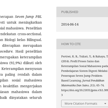
PUBLISHED
penerapan
Seven Jump PBL
esti untuk meningkatkan
2014-06-14
ial mahasiswa. Penelitian
ndekatan cross-sectional.
 Biologi kelas Bilingual.
HOW TO CITE
diterapkan merupakan
ocedure
.
Hasil penelitian
Pertiwi, K. R., Yuliati, Y., & Rahayu, T
merupakan keterampilan
(2014). Profil Proses Sains dan
iswa (92,9%) diikuti oleh
Keterampilan Sosial Mahasiswa pad
. Keterampilan menyusun
Pembelajaran Sistem Digesti Melalui
wa paling rendah dalam
Penerapan Seven Jump Problem-
pilan sosial mahasiswa
Based Learning.
Jurnal Pendidikan
Matematika Dan Sains
,
2
(1), 65–74.
ah keaktifan mengerjakan
https://doi.org/10.21831/jpms.v3i1.38
siasan mahasiswa dalam
3
 baik dinyatakan seluruh
More Citation Formats