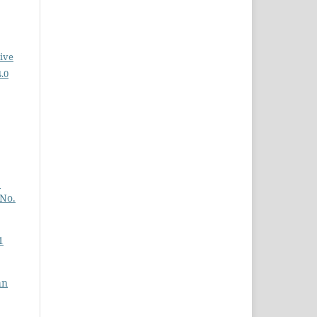
ive
.0
p
 No.
1
an