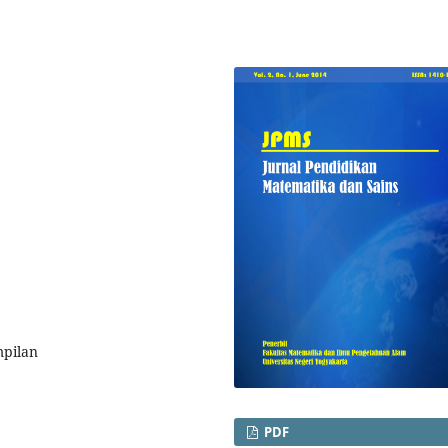
mpilan
PDF