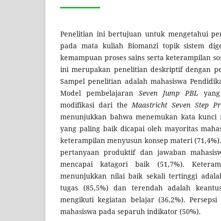
Penelitian ini bertujuan untuk mengetahui 
pada mata kuliah Biomanzi topik sistem dig
kemampuan proses sains serta keterampilan sos
ini merupakan penelitian deskriptif dengan pe
Sampel penelitian adalah mahasiswa Pendidikan
Model pembelajaran
Seven Jump PBL
yang 
modifikasi dari the
Maastricht Seven Step Pr
menunjukkan bahwa menemukan kata kunci 
yang paling baik dicapai oleh mayoritas mahas
keterampilan menyusun konsep materi (71,4%)
pertanyaan produktif dan jawaban mahasis
mencapai katagori baik (51,7%). Keteram
menunjukkan nilai baik sekali tertinggi adal
tugas (85,5%) dan terendah adalah keantu
mengikuti kegiatan belajar (36,2%). Persepsi
mahasiswa pada separuh indikator (50%).