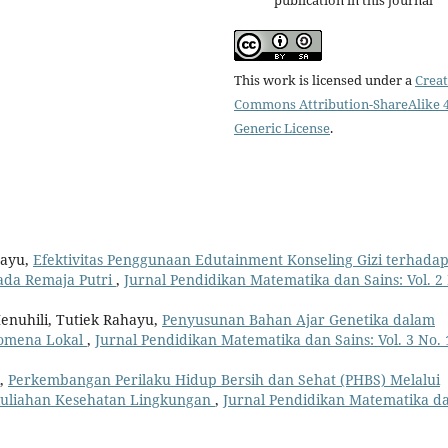
This work is licensed under a
Creat
Commons Attribution-ShareAlike 4
Generic License
.
hayu,
Efektivitas Penggunaan Edutainment Konseling Gizi terhada
da Remaja Putri
,
Jurnal Pendidikan Matematika dan Sains: Vol. 2
Henuhili, Tutiek Rahayu,
Penyusunan Bahan Ajar Genetika dalam
nomena Lokal
,
Jurnal Pendidikan Matematika dan Sains: Vol. 3 No. 
i,
Perkembangan Perilaku Hidup Bersih dan Sehat (PHBS) Melalui
rkuliahan Kesehatan Lingkungan
,
Jurnal Pendidikan Matematika d