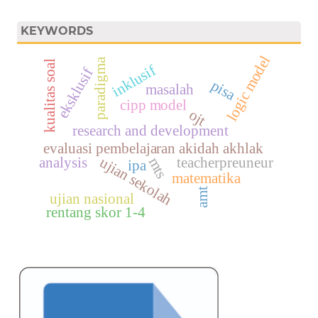
KEYWORDS
logic model
paradigma
kualitas soal
inklusif
eksklusif
pisa
masalah
cipp model
ojt
research and development
evaluasi pembelajaran akidah akhlak
ujian sekolah
analysis
teacherpreuneur
mts
ipa
matematika
amt
ujian nasional
rentang skor 1-4