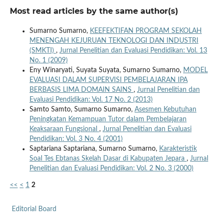
Most read articles by the same author(s)
Sumarno Sumarno,
KEEFEKTIFAN PROGRAM SEKOLAH
MENENGAH KEJURUAN TEKNOLOGI DAN INDUSTRI
(SMKTI)
,
Jurnal Penelitian dan Evaluasi Pendidikan: Vol. 13
No. 1 (2009)
Eny Winaryati, Suyata Suyata, Sumarno Sumarno,
MODEL
EVALUASI DALAM SUPERVISI PEMBELAJARAN IPA
BERBASIS LIMA DOMAIN SAINS
,
Jurnal Penelitian dan
Evaluasi Pendidikan: Vol. 17 No. 2 (2013)
Samto Samto, Sumarno Sumarno,
Asesmen Kebutuhan
Peningkatan Kemampuan Tutor dalam Pembelajaran
Keaksaraan Fungsional
,
Jurnal Penelitian dan Evaluasi
Pendidikan: Vol. 3 No. 4 (2001)
Saptariana Saptariana, Sumarno Sumarno,
Karakteristik
Soal Tes Ebtanas Skelah Dasar di Kabupaten Jepara
,
Jurnal
Penelitian dan Evaluasi Pendidikan: Vol. 2 No. 3 (2000)
<<
<
1
2
Editorial Board