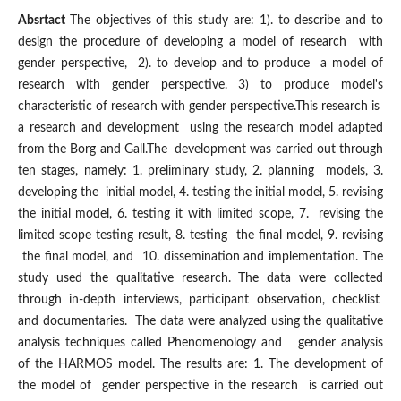
Absrtact
The objectives of this study are: 1). to describe and to
design the procedure of developing a model of research with
gender perspective, 2). to develop and to produce a model of
research with gender perspective. 3) to produce model's
characteristic of research with gender perspective.This research is
a research and development using the research model adapted
from the Borg and Gall.The development was carried out through
ten stages, namely: 1. preliminary study, 2. planning models, 3.
developing the initial model, 4. testing the initial model, 5. revising
the initial model, 6. testing it with limited scope, 7. revising the
limited scope testing result, 8. testing the final model, 9. revising
the final model, and 10. dissemination and implementation. The
study used the qualitative research. The data were collected
through in-depth interviews, participant observation, checklist
and documentaries. The data were analyzed using the qualitative
analysis techniques called Phenomenology and gender analysis
of the HARMOS model. The results are: 1. The development of
the model of gender perspective in the research is carried out