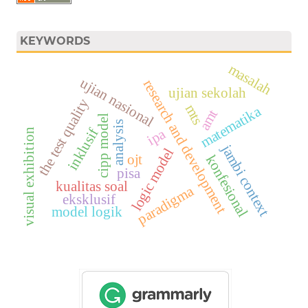
KEYWORDS
masalah
ujian nasional
research and development
ujian sekolah
the test quality
mts
matematika
amt
cipp model
analysis
ipa
inklusif
visual exhibition
jambi context
logic model
ojt
konfesional
pisa
kualitas soal
paradigma
eksklusif
model logik