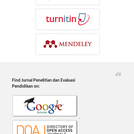
Find Jurnal Penelitian dan Evaluasi
Pendidikan on: