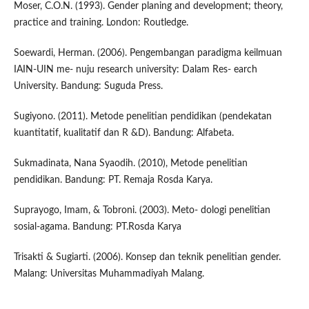
Moser, C.O.N. (1993). Gender planing and development; theory,
practice and training. London: Routledge.
Soewardi, Herman. (2006). Pengembangan paradigma keilmuan
IAIN-UIN me- nuju research university: Dalam Res- earch
University. Bandung: Suguda Press.
Sugiyono. (2011). Metode penelitian pendidikan (pendekatan
kuantitatif, kualitatif dan R &D). Bandung: Alfabeta.
Sukmadinata, Nana Syaodih. (2010), Metode penelitian
pendidikan. Bandung: PT. Remaja Rosda Karya.
Suprayogo, Imam, & Tobroni. (2003). Meto- dologi penelitian
sosial-agama. Bandung: PT.Rosda Karya
Trisakti & Sugiarti. (2006). Konsep dan teknik penelitian gender.
Malang: Universitas Muhammadiyah Malang.