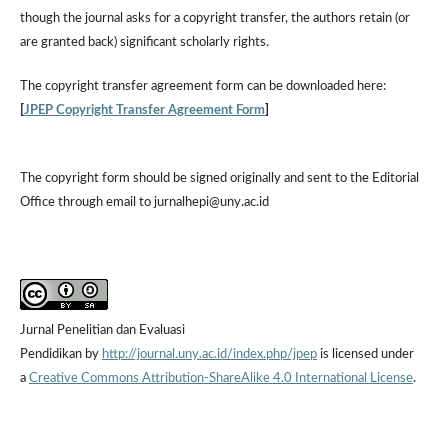
though the journal asks for a copyright transfer, the authors retain (or
are granted back) significant scholarly rights.
The
copyright transfer agreement form
can be downloaded here:
[
JPEP Copyright Transfer Agreement Form
]
The copyright form should be signed originally and sent to the Editorial
Office through email to jurnalhepi@uny.ac.id
Jurnal Penelitian dan Evaluasi
Pendidikan by
http://journal.uny.ac.id/index.php/jpep
is licensed under
a
Creative Commons Attribution-ShareAlike 4.0 International License
.