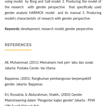
using model by Borg and Gall model. 2. Producing the model of
the research with gender perspective that specifically used
gender analysis HARMOS model and its manual 3. Producing
model's characteristic of research with gender perspective.
Keywords:
development, research model, gender perpecstive
REFERENCES
Ali, Muhammad. (2011) Memahami riset peri- laku dan sosial.
Jakarta: Pustaka Cende- kia Utama
Bappenas. (2001). Rangkuman pembangunan berperspektif
gender. Jakarta: Bappenas
Eri, Rossatria, & Abdurahman, Shaleh,. (2003) Gender
Mainstreaming dalam "Pengantar kajian gender".Jakarta : PSW