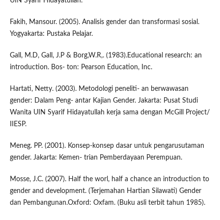
UIN Syarif Hidayatullah.
Fakih, Mansour. (2005). Analisis gender dan transformasi sosial.
Yogyakarta: Pustaka Pelajar.
Gall, M.D, Gall, J.P & Borg,W.R,. (1983).Educational research: an
introduction. Bos- ton: Pearson Education, Inc.
Hartati, Netty. (2003). Metodologi peneliti- an berwawasan
gender: Dalam Peng- antar Kajian Gender. Jakarta: Pusat Studi
Wanita UIN Syarif Hidayatullah kerja sama dengan McGill Project/
IIESP.
Meneg. PP. (2001). Konsep-konsep dasar untuk pengarusutaman
gender. Jakarta: Kemen- trian Pemberdayaan Perempuan.
Mosse, J.C. (2007). Half the worl, half a chance an introduction to
gender and development. (Terjemahan Hartian Silawati) Gender
dan Pembangunan.Oxford: Oxfam. (Buku asli terbit tahun 1985).