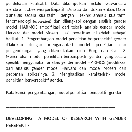
pendekatan kualitatif. Data dikumpulkan melalui wawancara
mendalam, observasi partisipatif,
checklist
dan dokumentasi. Data
dianalisis secara kualitatif dengan teknik analisis kualitatif
fenomenologi (
grounded
) dan dilengkapi dengan analisis gender
model HARMOS (modifikasi dari teknik analisis gender model
Harvard dan model Moser). Hasil penelitian ini adalah sebagai
berikut: 1. Pengembangan model penelitian berperspektif gender
dilakukan dengan mengadaptasi model penelitian dan
pengembangan yang dikemukakan oleh Borg dan Gall. 2.
Menemukan model penelitian berperspektif gender yang secara
spesifik menggunakan analisis gender model HARMOS (modifikasi
dari analisis gender model Harvard dan model Moser) dan
pedoman aplikasinya. 3. Menghasilkan karakteristik model
penelitian berperspektif gender.
Kata kunci
: pengembangan, model penelitian, perspektif gender
______________________________________________________________
DEVELOPING A MODEL OF RESEARCH WITH GENDER
PERSPEKTIF