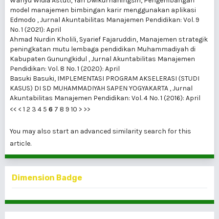
Wahyu Widia Astuti, Yari Dwikurnaningsih,
Pengembangan
model manajemen bimbingan karir menggunakan aplikasi
Edmodo
,
Jurnal Akuntabilitas Manajemen Pendidikan: Vol. 9
No. 1 (2021): April
Ahmad Nurdin Kholili, Syarief Fajaruddin,
Manajemen strategik
peningkatan mutu lembaga pendidikan Muhammadiyah di
Kabupaten Gunungkidul
,
Jurnal Akuntabilitas Manajemen
Pendidikan: Vol. 8 No. 1 (2020): April
Basuki Basuki,
IMPLEMENTASI PROGRAM AKSELERASI (STUDI
KASUS) DI SD MUHAMMADIYAH SAPEN YOGYAKARTA
,
Jurnal
Akuntabilitas Manajemen Pendidikan: Vol. 4 No. 1 (2016): April
<<
<
1
2
3
4
5
6
7
8
9
10
>
>>
You may also
start an advanced similarity search
for this
article.
Dimension Badge