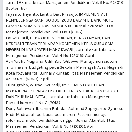
Jurnal Akuntabilitas Manajemen Pendidikan: Vol. 6 No. 2 (2018):
September
Triyanto Triyanto, Lantip Diat Prasojo,
IMPLEMENTASI
PENYELENGGARAAN ISO 9001:2008 DALAM BIDANG MUTU
LAYANAN ADMINISTRASI AKADEMIK
,
Jurnal Akuntabilitas
Manajemen Pendidikan: Vol. 1 No. 1 (2013)
Louwis Jarfi,
PENGARUH KEPUASAN, PENGALAMAN, DAN
KESEJAHTERAAN TERHADAP KOMITMEN KERJA GURU SMA
NEGERI DI KABUPATEN MANOKWARI
,
Jurnal Akuntabilitas
Manajemen Pendidikan: Vol. 4 No. 1 (2016): April
Aan Yudha Nugraha, Udik Budi Wibowo,
Manajemen sistem
informasi e-budgeting pada Sekolah Menengah Atas Negeri di
Kota Yogyakarta
,
Jurnal Akuntabilitas Manajemen Pendidikan:
Vol. 8 No. 1 (2020): April
Tri Nugroho, Wuradji Wuradji,
IMPLEMENTASI PERAN
MANAJERIAL KEPALA SEKOLAH DI TK FASTRACK FUN SCHOOL
DAN TK RUMAH CITTA
,
Jurnal Akuntabilitas Manajemen
Pendidikan: Vol. 1 No. 2 (2013)
Deny Setiawan, Ibrahim Bafadal, Achmad Supriyanto, Syamsul
Hadi,
Madrasah berbasis pesantren: Potensi menuju
reformasi model pendidikan unggul
,
Jurnal Akuntabilitas
Manajemen Pendidikan: Vol. 8 No. 1 (2020): April