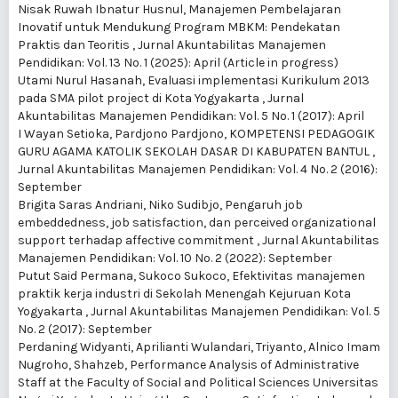
Nisak Ruwah Ibnatur Husnul,
Manajemen Pembelajaran
Inovatif untuk Mendukung Program MBKM: Pendekatan
Praktis dan Teoritis
,
Jurnal Akuntabilitas Manajemen
Pendidikan: Vol. 13 No. 1 (2025): April (Article in progress)
Utami Nurul Hasanah,
Evaluasi implementasi Kurikulum 2013
pada SMA pilot project di Kota Yogyakarta
,
Jurnal
Akuntabilitas Manajemen Pendidikan: Vol. 5 No. 1 (2017): April
I Wayan Setioka, Pardjono Pardjono,
KOMPETENSI PEDAGOGIK
GURU AGAMA KATOLIK SEKOLAH DASAR DI KABUPATEN BANTUL
,
Jurnal Akuntabilitas Manajemen Pendidikan: Vol. 4 No. 2 (2016):
September
Brigita Saras Andriani, Niko Sudibjo,
Pengaruh job
embeddedness, job satisfaction, dan perceived organizational
support terhadap affective commitment
,
Jurnal Akuntabilitas
Manajemen Pendidikan: Vol. 10 No. 2 (2022): September
Putut Said Permana, Sukoco Sukoco,
Efektivitas manajemen
praktik kerja industri di Sekolah Menengah Kejuruan Kota
Yogyakarta
,
Jurnal Akuntabilitas Manajemen Pendidikan: Vol. 5
No. 2 (2017): September
Perdaning Widyanti, Aprilianti Wulandari, Triyanto, Alnico Imam
Nugroho, Shahzeb,
Performance Analysis of Administrative
Staff at the Faculty of Social and Political Sciences Universitas