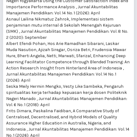
Negeri Yogyakarta Using the Customer Satisfaction Index and
Importance Performance Analysis
,
Jurnal Akuntabilitas
Manajemen Pendidikan: Vol. 14 No. 1 (2026): April
Asnaul Lailina Nikmatuz Zahrok,
Implementasi sistem
penjaminan mutu internal di Sekolah Menengah Kejuruan
(SMK)
,
Jurnal Akuntabilitas Manajemen Pendidikan: Vol. 8 No.
2 (2020): September
Albert Efendi Pohan, Hos Arie Ramadhan Sibarani, Laskar
Muda Nasution, Ajizah Siregar, Osriza Betri, Frudensia Mawar
Hure, Bherti Angelia, Netti, Marwati, Sfarizal,
Enhancing Deep
Learning Facilitator Competence through Blended Training: An
Action Research Insight from Hinterland Area of Indonesia
,
Jurnal Akuntabilitas Manajemen Pendidikan: Vol. 14 No. 1
(2026): April
Seska Meily Hermin Mengko, Vesty Like Sambeka,
Pengaruh
spiritualitas kerja terhadap kepuasan kerja dosen Politeknik
Negeri Manado
,
Jurnal Akuntabilitas Manajemen Pendidikan:
Vol. 6 No. 1 (2018): April
Frits Dimara, Paskalina Faidiban,
A Comparative Study of
Centralised, Decentralised, and Hybrid Models of Quality
Assurance Higher Education in Australia, Nigeria, and
Indonesia
,
Jurnal Akuntabilitas Manajemen Pendidikan: Vol. 14
No. 1 (2026): April