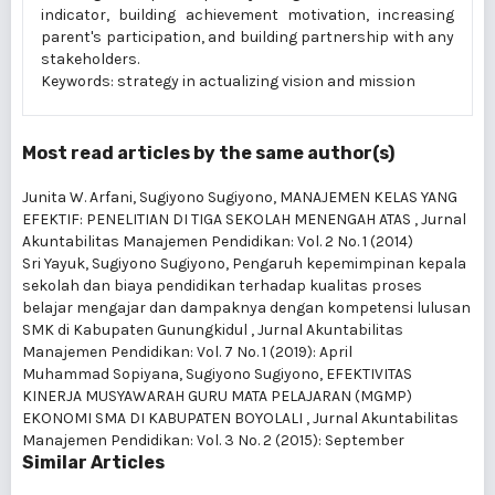
indicator, building achievement motivation, increasing
parent's participation, and building partnership with any
stakeholders.
Keywords: strategy in actualizing vision and mission
Most read articles by the same author(s)
Junita W. Arfani, Sugiyono Sugiyono,
MANAJEMEN KELAS YANG
EFEKTIF: PENELITIAN DI TIGA SEKOLAH MENENGAH ATAS
,
Jurnal
Akuntabilitas Manajemen Pendidikan: Vol. 2 No. 1 (2014)
Sri Yayuk, Sugiyono Sugiyono,
Pengaruh kepemimpinan kepala
sekolah dan biaya pendidikan terhadap kualitas proses
belajar mengajar dan dampaknya dengan kompetensi lulusan
SMK di Kabupaten Gunungkidul
,
Jurnal Akuntabilitas
Manajemen Pendidikan: Vol. 7 No. 1 (2019): April
Muhammad Sopiyana, Sugiyono Sugiyono,
EFEKTIVITAS
KINERJA MUSYAWARAH GURU MATA PELAJARAN (MGMP)
EKONOMI SMA DI KABUPATEN BOYOLALI
,
Jurnal Akuntabilitas
Manajemen Pendidikan: Vol. 3 No. 2 (2015): September
Similar Articles