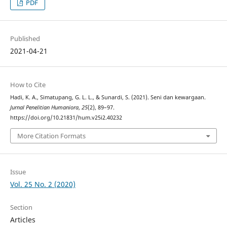
PDF
Published
2021-04-21
How to Cite
Hadi, K. A., Simatupang, G. L. L., & Sunardi, S. (2021). Seni dan kewargaan.
Jurnal Penelitian Humaniora
,
25
(2), 89–97.
https://doi.org/10.21831/hum.v25i2.40232
More Citation Formats
Issue
Vol. 25 No. 2 (2020)
Section
Articles