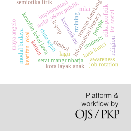
implementasi
temuan berulang
semiotika lirik
audit sektor publik
etika profetik
nilai
isu sosial
kearifan lokal jawa
information literacy
training
komunikasi
people
maya angelo
k-pop
cinta sejati
modal budaya
kearifan lokal
students
religion
simbol
kartun
kata kunci
lagu
awareness
serat mangunharja
job rotation
kota layak anak