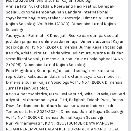
No. 1 (2025): Dimensia: Jurnal Kajian Sosiologi
Annisa Fitri Nurkholidah, Poerwanti Hadi Pratiwi,
Dampak
Sosial Ekonomi Pembangunan Bandara Internasional
Yogyakarta bagi Masyarakat Purworejo
,
Dimensia: Jurnal
Kajian Sosiologi: Vol. 9 No. 1 (2020): Dimensia: Jurnal Kajian
Sosiologi
Yusriyyatur Rohmah, K Khodijah,
Resiko dan dampak sosial
judi dan pinjaman online pada remaja
,
Dimensia: Jurnal Kajian
Sosiologi: Vol. 13 No. 1 (2024): Dimensia: Jurnal Kajian Sosiologi
Ken Ifa, Arief Sudrajat, Febriandita Tedjomurti,
Warna Kulit dan
Stratifikasi Sosial
,
Dimensia: Jurnal Kajian Sosiologi: Vol. 14 No.
2 (2025): Dimensia: Jurnal Kajian Sosiologi
Fina Maghfiroh,
Ketimpangan sosial sebagai mekanisme
reproduksi kekuasaan dalam struktur masyarakat modern
,
Dimensia: Jurnal Kajian Sosiologi: Vol. 15 No. 1 (2026): Dimensia:
Jurnal Kajian Sosiologi
Kevin Albar Yudhistira, Nurul Dwi Saputri, Syifa Oktavia, Dwi Sari
Ariyanti, Muhammad Isya Al Fitri, Balighah Faiqah Putri, Ratna
Dewi,
Analisis pemberitaan kasus korupsi di Indonesia di
Tempo.co tahun 2022-2024
,
Dimensia: Jurnal Kajian Sosiologi:
Vol. 15 No. 1 (2026): Dimensia: Jurnal Kajian Sosiologi
Ruri Purnamawati *,
KONTRIBUSI SUMBER DAYA MANUSIA
PETANI PEREMPUAN DALAM KEHIDUPAN PERTANIAN DI DESA
,