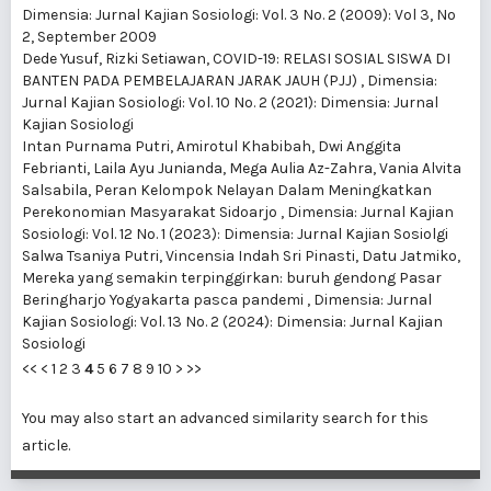
Dimensia: Jurnal Kajian Sosiologi: Vol. 3 No. 2 (2009): Vol 3, No
2, September 2009
Dede Yusuf, Rizki Setiawan,
COVID-19: RELASI SOSIAL SISWA DI
BANTEN PADA PEMBELAJARAN JARAK JAUH (PJJ)
,
Dimensia:
Jurnal Kajian Sosiologi: Vol. 10 No. 2 (2021): Dimensia: Jurnal
Kajian Sosiologi
Intan Purnama Putri, Amirotul Khabibah, Dwi Anggita
Febrianti, Laila Ayu Junianda, Mega Aulia Az-Zahra, Vania Alvita
Salsabila,
Peran Kelompok Nelayan Dalam Meningkatkan
Perekonomian Masyarakat Sidoarjo
,
Dimensia: Jurnal Kajian
Sosiologi: Vol. 12 No. 1 (2023): Dimensia: Jurnal Kajian Sosiolgi
Salwa Tsaniya Putri, Vincensia Indah Sri Pinasti, Datu Jatmiko,
Mereka yang semakin terpinggirkan: buruh gendong Pasar
Beringharjo Yogyakarta pasca pandemi
,
Dimensia: Jurnal
Kajian Sosiologi: Vol. 13 No. 2 (2024): Dimensia: Jurnal Kajian
Sosiologi
<<
<
1
2
3
4
5
6
7
8
9
10
>
>>
You may also
start an advanced similarity search
for this
article.