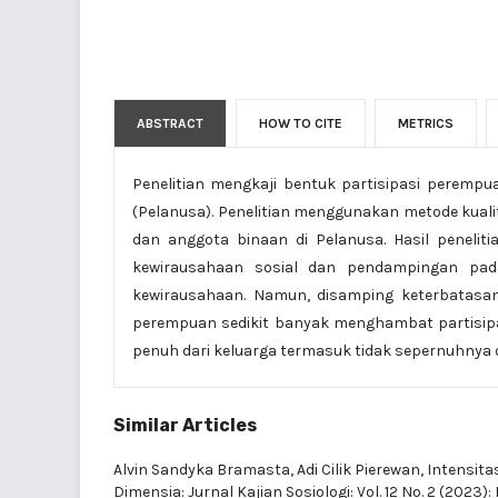
ABSTRACT
HOW TO CITE
METRICS
Penelitian mengkaji bentuk partisipasi peremp
(Pelanusa). Penelitian menggunakan metode kualita
dan anggota binaan di Pelanusa. Hasil penelit
kewirausahaan sosial dan pendampingan pa
kewirausahaan. Namun, disamping keterbatas
perempuan sedikit banyak menghambat partisipas
penuh dari keluarga termasuk tidak sepernuhnya di
Similar Articles
Alvin Sandyka Bramasta, Adi Cilik Pierewan,
Intensita
Dimensia: Jurnal Kajian Sosiologi: Vol. 12 No. 2 (2023):