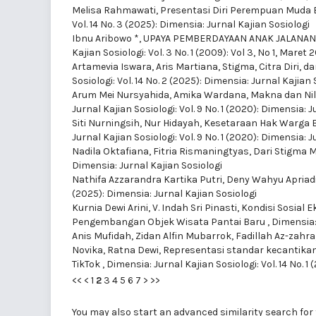
Melisa Rahmawati,
Presentasi Diri Perempuan Muda 
Vol. 14 No. 3 (2025): Dimensia: Jurnal Kajian Sosiologi
Ibnu Aribowo *,
UPAYA PEMBERDAYAAN ANAK JALANAN
Kajian Sosiologi: Vol. 3 No. 1 (2009): Vol 3, No 1, Maret
Artamevia Iswara, Aris Martiana,
Stigma, Citra Diri, 
Sosiologi: Vol. 14 No. 2 (2025): Dimensia: Jurnal Kajian 
Arum Mei Nursyahida, Amika Wardana,
Makna dan Nil
Jurnal Kajian Sosiologi: Vol. 9 No. 1 (2020): Dimensia: 
Siti Nurningsih, Nur Hidayah,
Kesetaraan Hak Warga B
Jurnal Kajian Sosiologi: Vol. 9 No. 1 (2020): Dimensia: 
Nadila Oktafiana, Fitria Rismaningtyas,
Dari Stigma 
Dimensia: Jurnal Kajian Sosiologi
Nathifa Azzarandra Kartika Putri, Deny Wahyu Apriad
(2025): Dimensia: Jurnal Kajian Sosiologi
Kurnia Dewi Arini, V. Indah Sri Pinasti,
Kondisi Sosial
Pengembangan Objek Wisata Pantai Baru
,
Dimensia: 
Anis Mufidah, Zidan Alfin Mubarrok, Fadillah Az-zahra
Novika, Ratna Dewi,
Representasi standar kecantika
TikTok
,
Dimensia: Jurnal Kajian Sosiologi: Vol. 14 No. 1
<<
<
1
2
3
4
5
6
7
>
>>
You may also
start an advanced similarity search
for 