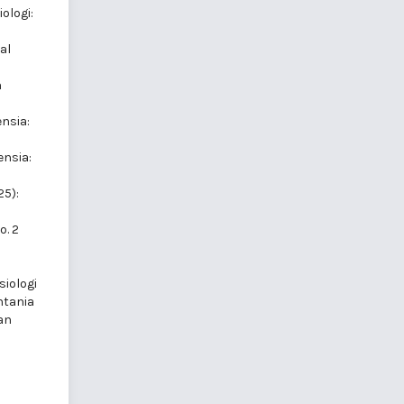
ologi:
al
n
nsia:
nsia:
25):
o. 2
siologi
ntania
an