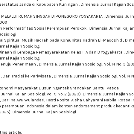
Berstatus Janda di Kabupaten Kuningan
,
Dimensia: Jurnal Kajian Sosi
 MELALUI RUMAH SINGGAH DIPONEGORO YOGYAKARTA
,
Dimensia: Jurn
 2009
dan Performatifitas Sosial Perempuan Perokok
,
Dimensia: Jurnal Kajia
Sosiologi
ai Spiritual Musik Hadrah pada Komunitas Hadrah El-Maqoshid
,
Dime
Jurnal Kajian Sosiologi
inaan di Lembaga Pemasyarakatan Kelas II A dan B Yogyakarta
,
Dime
Jurnal Kajian Sosiologi
Menuju Penerimaan
,
Dimensia: Jurnal Kajian Sosiologi: Vol. 14 No. 3 (20
i,
Dari Tradisi ke Pariwisata
,
Dimensia: Jurnal Kajian Sosiologi: Vol. 14 N
 Ekonomi Masyarakat Dusun Ngentak Srandakan Bantul Pasca
Jurnal Kajian Sosiologi: Vol. 9 No. 2 (2020): Dimensia: Jurnal Kajian So
, Carlina Ayu Wulandari, Hesti Rosita, Aisha Cahyarani Nabila, Rossa I
n perempuan Indonesia dalam konten endorsement produk kecantik
 (2025): Dimensia: Jurnal Kajian Sosiologi
this article.