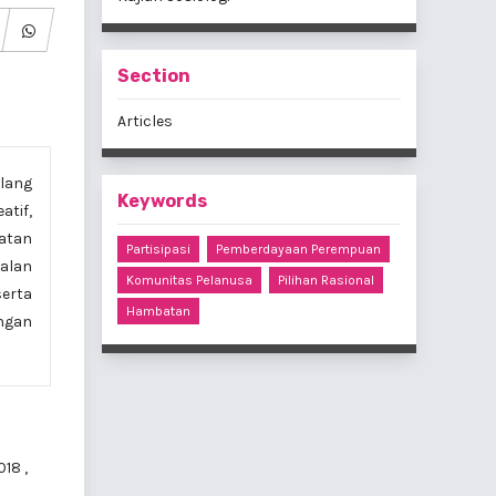
Section
Articles
lang
Keywords
atif,
atan
Partisipasi
Pemberdayaan Perempuan
alan
Komunitas Pelanusa
Pilihan Rasional
erta
Hambatan
ungan
2018
,