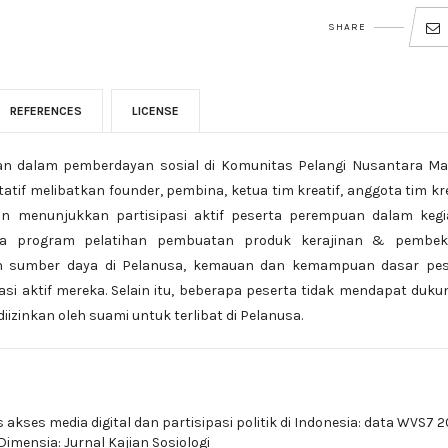
SHARE
REFERENCES
LICENSE
uan dalam pemberdayan sosial di Komunitas Pelangi Nusantara Ma
tif melibatkan founder, pembina, ketua tim kreatif, anggota tim kre
ian menunjukkan partisipasi aktif peserta perempuan dalam kegi
da program pelatihan pembuatan produk kerajinan & pembek
an sumber daya di Pelanusa, kemauan dan kemampuan dasar pes
i aktif mereka. Selain itu, beberapa peserta tidak mendapat duk
izinkan oleh suami untuk terlibat di Pelanusa.
s akses media digital dan partisipasi politik di Indonesia: data WVS7 
 Dimensia: Jurnal Kajian Sosiologi