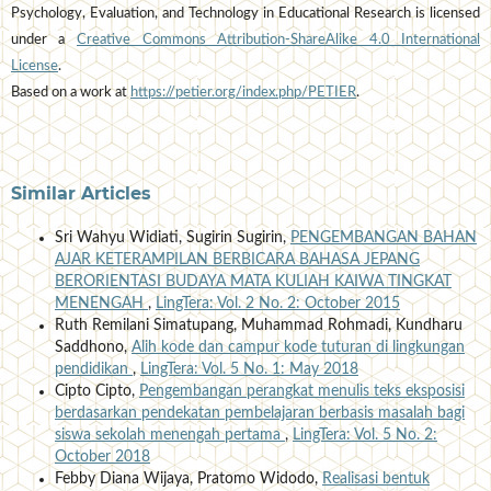
Psychology, Evaluation, and Technology in Educational Research is licensed
under a
Creative Commons Attribution-ShareAlike 4.0 International
License
.
Based on a work at
https://petier.org/index.php/PETIER
.
Similar Articles
Sri Wahyu Widiati, Sugirin Sugirin,
PENGEMBANGAN BAHAN
AJAR KETERAMPILAN BERBICARA BAHASA JEPANG
BERORIENTASI BUDAYA MATA KULIAH KAIWA TINGKAT
MENENGAH
,
LingTera: Vol. 2 No. 2: October 2015
Ruth Remilani Simatupang, Muhammad Rohmadi, Kundharu
Saddhono,
Alih kode dan campur kode tuturan di lingkungan
pendidikan
,
LingTera: Vol. 5 No. 1: May 2018
Cipto Cipto,
Pengembangan perangkat menulis teks eksposisi
berdasarkan pendekatan pembelajaran berbasis masalah bagi
siswa sekolah menengah pertama
,
LingTera: Vol. 5 No. 2:
October 2018
Febby Diana Wijaya, Pratomo Widodo,
Realisasi bentuk