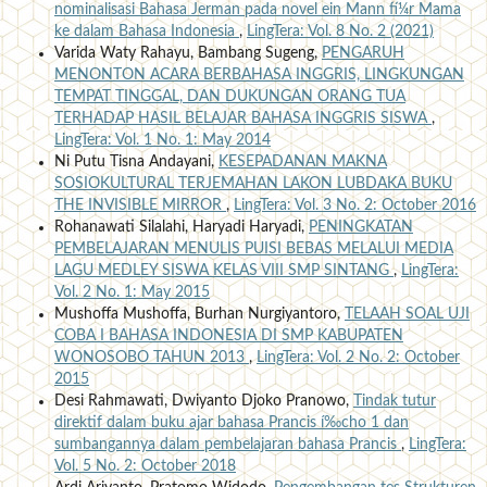
nominalisasi Bahasa Jerman pada novel ein Mann fí¼r Mama
ke dalam Bahasa Indonesia
,
LingTera: Vol. 8 No. 2 (2021)
Varida Waty Rahayu, Bambang Sugeng,
PENGARUH
MENONTON ACARA BERBAHASA INGGRIS, LINGKUNGAN
TEMPAT TINGGAL, DAN DUKUNGAN ORANG TUA
TERHADAP HASIL BELAJAR BAHASA INGGRIS SISWA
,
LingTera: Vol. 1 No. 1: May 2014
Ni Putu Tisna Andayani,
KESEPADANAN MAKNA
SOSIOKULTURAL TERJEMAHAN LAKON LUBDAKA BUKU
THE INVISIBLE MIRROR
,
LingTera: Vol. 3 No. 2: October 2016
Rohanawati Silalahi, Haryadi Haryadi,
PENINGKATAN
PEMBELAJARAN MENULIS PUISI BEBAS MELALUI MEDIA
LAGU MEDLEY SISWA KELAS VIII SMP SINTANG
,
LingTera:
Vol. 2 No. 1: May 2015
Mushoffa Mushoffa, Burhan Nurgiyantoro,
TELAAH SOAL UJI
COBA I BAHASA INDONESIA DI SMP KABUPATEN
WONOSOBO TAHUN 2013
,
LingTera: Vol. 2 No. 2: October
2015
Desi Rahmawati, Dwiyanto Djoko Pranowo,
Tindak tutur
direktif dalam buku ajar bahasa Prancis í‰cho 1 dan
sumbangannya dalam pembelajaran bahasa Prancis
,
LingTera:
Vol. 5 No. 2: October 2018