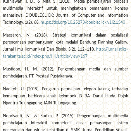
Kurniawati, I. D., & Nita, S. (2018). Media pembelajaran berbasis
multimedia interaktif untuk meningkatkan pemahaman konsep
mahasiswa. DOUBLECLICK: Journal of Computer and Information
Technology, 1(2), 68.
https://doi.org/10.25273/doubleclick.v1i2.1540
Maesaroh, N. (2018). Strategi komunikasi dalam sosialisasi
perencanaan pembangunan kota melalui Bandung Planning Gallery.
Jurnal Ilmu Komunikasi Dan Bisnis, 3(2), 112–118.
http://jurnal.stiks-
tarakanita.ac.id/index.php/JIK/article/view/167
Musfiqon, H. M. (2012). Pengembangan media dan sumber
pembelajaran. PT. Prestasi Pustakaraya.
Nadiroh, U. (2019). Pengaruh permainan telepon kaleng terhadap
kemampuan berbicara anak kelompok B RA Darul Huda Pojok
Ngantru Tulungagung. IAIN Tulungagung.
Nopriyanti, N., & Sudira, P. (2015). Pengembangan multimedia
pembelajaran interaktif kompetensi dasar pemasangan sistem
penerangan dan wiring kelistrikan di SMK. Jurnal Pendidikan Vokasi,