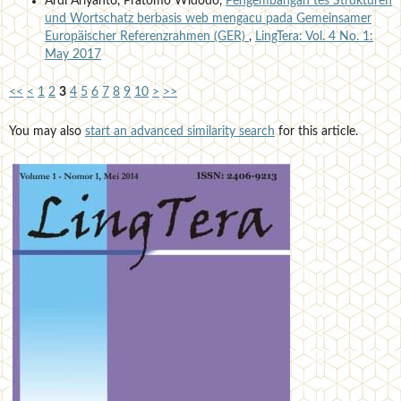
Ardi Ariyanto, Pratomo Widodo,
Pengembangan tes Strukturen
und Wortschatz berbasis web mengacu pada Gemeinsamer
Europäischer Referenzrahmen (GER)
,
LingTera: Vol. 4 No. 1:
May 2017
<<
<
1
2
3
4
5
6
7
8
9
10
>
>>
You may also
start an advanced similarity search
for this article.