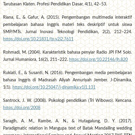
Tarubasan Klaten. Profesi Pendidikan Dasar, 4(1), 42–53.
Riana, E., & Gafur, A. (2015). Pengembangan multimedia interaktif
pembelajaran bahasa Inggris materi teks deskriptif untuk siswa
SMP/MTs. Jurnal Inovasi Teknologi Pendidikan, 2(2), 212–224.
https://doi.org/10.21831/tp.v2i2.7611
Rohmadi, M. (2004). Karakteristik bahasa penyiar Radio JPI FM Solo.
Jurnal Humaniora, 16(2), 211–222.
https://doi.org/10.22146/jh.820
Rukiati, E., & Susanti, N. (2016). Pengembangan media pembelajaran
bahasa Inggris di Madrasah Aliyah Annuriyah Jember. J-Dinamika,
1(1).
https://doi.org/10.25047/j-dinamika.v1i1.131
Santrock, J. W. (2008). Psikologi pendidikan (Tri Wibowo). Kencana.
https://doi.org/2008
Saragih, A. M., Rambe, A. N., & Hutagalung, D. Y. (2017).
Paradigmatic relation in Mangupa text of Batak Mandailing wedding