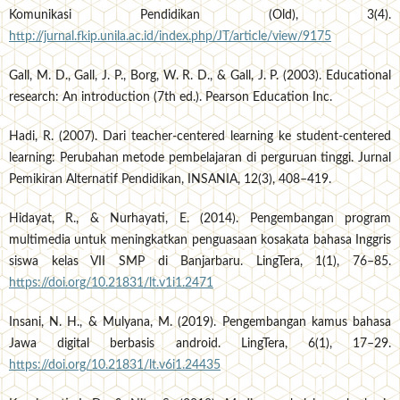
Komunikasi Pendidikan (Old), 3(4).
http://jurnal.fkip.unila.ac.id/index.php/JT/article/view/9175
Gall, M. D., Gall, J. P., Borg, W. R. D., & Gall, J. P. (2003). Educational
research: An introduction (7th ed.). Pearson Education Inc.
Hadi, R. (2007). Dari teacher-centered learning ke student-centered
learning: Perubahan metode pembelajaran di perguruan tinggi. Jurnal
Pemikiran Alternatif Pendidikan, INSANIA, 12(3), 408–419.
Hidayat, R., & Nurhayati, E. (2014). Pengembangan program
multimedia untuk meningkatkan penguasaan kosakata bahasa Inggris
siswa kelas VII SMP di Banjarbaru. LingTera, 1(1), 76–85.
https://doi.org/10.21831/lt.v1i1.2471
Insani, N. H., & Mulyana, M. (2019). Pengembangan kamus bahasa
Jawa digital berbasis android. LingTera, 6(1), 17–29.
https://doi.org/10.21831/lt.v6i1.24435