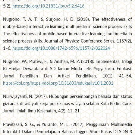
5(2).
https://doi.org/10.21831/jpv.v5i2.6416
Nugroho, T. A. T., & Surjono, H. D. (2018). The effectiveness of
mobile-based interactive learning multimedia in science process skills
The effectiveness of mobile-based interactive learning multimedia in
science process skills. Journal of Physics: Conference Series, 1157(2),
1–6.
https://doi.org/10.1088/1742-6596/1157/2/022024
Nugroho, W., Pratiwi, F., & Anshari, M. Z. (2018). Implementasi Trilogi
Ki Hadjar Dewantara di SD Taman Muda Jetis Yogyakarta. Edukasi:
Jurnal Penelitian Dan Artikel Pendidikan, 10(1), 41–54.
https://doi.org/https://doi.org/10.31603/edukasi.v10i1.2031
Nurwijayanti, N. (2017). Hubungan perkembangan bahasa dan status
gizi anak di wilayah kerja puskesmas wilayah selatan Kota Kediri. Care:
Jurnal Ilmiah Ilmu Kesehatan, 4(2), 11–21.
Pravitasari, S. G., & Yulianto, M. L. (2017). Penggunaan Multimedia
Interaktif Dalam Pembelajaran Bahasa Inggris Studi Kasus Di SDN 3