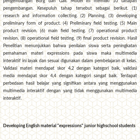
pengembangan Borg dan Gall. Model ini memiliki 10 tahapan
pengembangan. Kesepuluh tahap tersebut sebagai berikut. (1)
research and information collecting. (2) Planning. (3) developing
preliminary form of product. (4) Preliminary field testing. (5) Main
product revision. (6) main field testing. (7) operational product
revision. (8) operational field testing. (9) final product revision. Hasil
Penelitian menunjukkan bahwa penilaian siswa serta peningkatan
pemahaman materi expressions pada siswa maka multimedia
interaktif ini layak dan sesuai digunakan dalam pembelajaran di kelas.
Validasi materi mendapat skor 4,2 dengan kategori baik, validasi
media mendapat skor 4,4 dengan kategori sangat baik. Terdapat
perbedaan hasil belajar yang signifikan antara yang menggunakan
multimedia interaktif dengan yang tidak menggunakan multimedia
interaktif.
Developing English material "expressions" junior highschool students