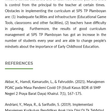
is control from the principal to the teacher at certain times.
Obstacles in implementing the curriculum at SPS TP Plamboyan
are: (1) Inadequate facilities and infrastructure (Educational Game
Tools, classrooms and other facilities), (2) teachers have difficulty
in planning. Furthermore, the results of good curriculum
management at SPS TP Plamboyan has got an increase in the
number of students every year and are able to change people's
mindsets about the importance of Early Childhood Education.
REFERENCES
Akbar, K., Hamdi, Kamarudin, L., & Fahruddin. (2021). Manajemen
POAC pada Masa Pandemi Covid-19 (Studi Kasus BDR di SMP
Negeri 2 Praya Barat Daya) Khairul. 7(1), 167–175.
Andriani, Y., Maya, R., & Sarifudin, S. (2019). Implementasi
Manajemen Kurikulum Pendidikan Anak Usia Dini Di Tk Tahfidzul