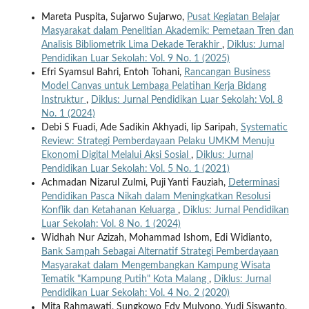
Mareta Puspita, Sujarwo Sujarwo,
Pusat Kegiatan Belajar
Masyarakat dalam Penelitian Akademik: Pemetaan Tren dan
Analisis Bibliometrik Lima Dekade Terakhir
,
Diklus: Jurnal
Pendidikan Luar Sekolah: Vol. 9 No. 1 (2025)
Efri Syamsul Bahri, Entoh Tohani,
Rancangan Business
Model Canvas untuk Lembaga Pelatihan Kerja Bidang
Instruktur
,
Diklus: Jurnal Pendidikan Luar Sekolah: Vol. 8
No. 1 (2024)
Debi S Fuadi, Ade Sadikin Akhyadi, Iip Saripah,
Systematic
Review: Strategi Pemberdayaan Pelaku UMKM Menuju
Ekonomi Digital Melalui Aksi Sosial
,
Diklus: Jurnal
Pendidikan Luar Sekolah: Vol. 5 No. 1 (2021)
Achmadan Nizarul Zulmi, Puji Yanti Fauziah,
Determinasi
Pendidikan Pasca Nikah dalam Meningkatkan Resolusi
Konflik dan Ketahanan Keluarga
,
Diklus: Jurnal Pendidikan
Luar Sekolah: Vol. 8 No. 1 (2024)
Widhah Nur Azizah, Mohammad Ishom, Edi Widianto,
Bank Sampah Sebagai Alternatif Strategi Pemberdayaan
Masyarakat dalam Mengembangkan Kampung Wisata
Tematik "Kampung Putih" Kota Malang
,
Diklus: Jurnal
Pendidikan Luar Sekolah: Vol. 4 No. 2 (2020)
Mita Rahmawati, Sungkowo Edy Mulyono, Yudi Siswanto,