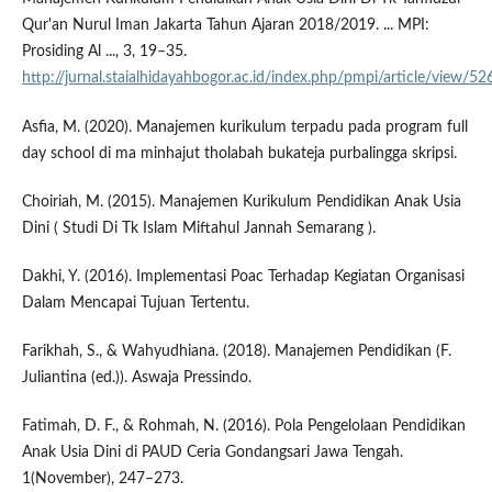
Qur'an Nurul Iman Jakarta Tahun Ajaran 2018/2019. ... MPI:
Prosiding Al ..., 3, 19–35.
http://jurnal.staialhidayahbogor.ac.id/index.php/pmpi/article/view/52
Asfia, M. (2020). Manajemen kurikulum terpadu pada program full
day school di ma minhajut tholabah bukateja purbalingga skripsi.
Choiriah, M. (2015). Manajemen Kurikulum Pendidikan Anak Usia
Dini ( Studi Di Tk Islam Miftahul Jannah Semarang ).
Dakhi, Y. (2016). Implementasi Poac Terhadap Kegiatan Organisasi
Dalam Mencapai Tujuan Tertentu.
Farikhah, S., & Wahyudhiana. (2018). Manajemen Pendidikan (F.
Juliantina (ed.)). Aswaja Pressindo.
Fatimah, D. F., & Rohmah, N. (2016). Pola Pengelolaan Pendidikan
Anak Usia Dini di PAUD Ceria Gondangsari Jawa Tengah.
1(November), 247–273.