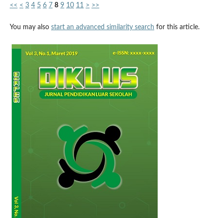
<<
<
3
4
5
6
7
8
9
10
11
>
>>
You may also
start an advanced similarity search
for this article.