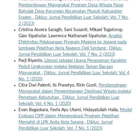
Pemberdayaan Masyarakat Program Desa Wisata Pasar
Bahulak Desa Karungan Kecamatan Plupuh Kabupaten
Sragen
,
Diklus: Jurnal Pendidikan Luar Sekolah: Vol. 7 No.
2 (2023)
Cristina Asvera Saragih, Sani Susanti, Mikael Togatorop,
Gian Sipahutar, Lawrence Nathanael Sipahutar,
Analisis
Efektivitas Pelaksanaan Program Magang ke Jepang pada
Lembaga Pelatihan Kerja Nagano Deli Serdang
,
Diklus:
Jurnal Pendidikan Luar Sekolah: Vol. 7 No. 2 (2023)
Parji Riyanto,
Literasi sebagai Upaya Penanaman Karakter
Peduli Lingkungan melalui Kegiatan Taman Bacaan
Masyarakat
,
Diklus: Jurnal Pendidikan Luar Sekolah: Vol. 4
No. 1 (2020)
Citra Dwi Palenti, Iis Prasetyo, Ririn Gusti,
Pendampingan
Masyarakat dalam Pengembangan Destinasi Wisata melalui
Pemetaan Kebutuhan
,
Diklus: Jurnal Pendidikan Luar
Sekolah: Vol. 4 No. 1 (2020)
Evan Bagaskara, Fasfa Ayu Utami, Hidayatullah Haila,
Model
Evaluasi CIPP dalam Mengevaluasi Program Pelatihan
Menjahit di LPK Anita Kota Serang
,
Diklus: Jurnal
Pendidikan Luar Sekolah: Vol. 7 No. 1 (2023)