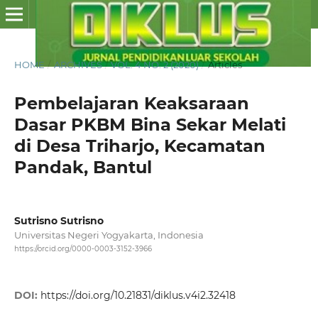
HOME
/
ARCHIVES
/
VOL. 4 NO. 2 (2020)
/
Articles
Pembelajaran Keaksaraan
Dasar PKBM Bina Sekar Melati
di Desa Triharjo, Kecamatan
Pandak, Bantul
Sutrisno Sutrisno
Universitas Negeri Yogyakarta, Indonesia
https://orcid.org/0000-0003-3152-3966
DOI:
https://doi.org/10.21831/diklus.v4i2.32418