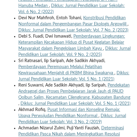
Hanuba Medan
,
Diklus: Jurnal Pendidikan Luar Sekolah:
Vol. 6 No. 2 (2022)
Devi Nur Mahfiroh, Entoh Tohani,
Konstribusi Pendidikan
Nonformal dalam Pengembangan Pasar Ekologis Argowijil
,
Diklus: Jurnal Pendidikan Luar Sekolah: Vol. 7 No. 2 (2023)
Debi S. Fuadi, Dwi Ismawati,
Pemberdayaan Lingkungan:
Keterampilan Kecakapan Hidup di Pusat Kegiatan Belajar
Masyarakat dalam Pengelolaan Limbah Kayu
,
Diklus: Jurnal
Pendidikan Luar Sekolah: Vol. 9 No. 2 (2025)
Sri Ratnasari, Iip Saripah, Ade Sadikin Akhyadi,
Pemberdayaan Perempuan Melalui Pelatihan
Kewirausahaan Menjahit di PKBM Bhina Swakarya
,
Diklus:
Jurnal Pendidikan Luar Sekolah: Vol. 5 No. 1 (2021)
Reni Suwarni, Ade Sadikin Akhyadi, Iip Saripah,
Pendekatan
Andragogi dan Proses Pembelajaran Jarak Jauh di PAUD
Qolbun Salim, Kecamatan Cilengkrang, Kabupaten Bandung
,
Diklus: Jurnal Pendidikan Luar Sekolah: Vol. 5 No. 1 (2021)
Akhmad Rofiq,
Pusat Informasi dan Konseling Remaja:
Upaya Perwujudan Pendidikan Nonformal
,
Diklus: Jurnal
Pendidikan Luar Sekolah: Vol. 3 No. 2 (2019)
Achmadan Nizarul Zulmi, Puji Yanti Fauziah,
Determinasi
Pendidikan Pasca Nikah dalam Meningkatkan Resolusi