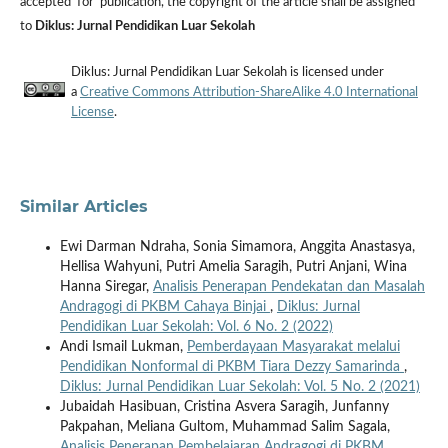
accepted for publication, the copyright of the article shall be assigned
to
Diklus: Jurnal Pendidikan Luar Sekolah
Diklus: Jurnal Pendidikan Luar Sekolah is licensed under
a
Creative Commons Attribution-ShareAlike 4.0 International
License
.
Similar Articles
Ewi Darman Ndraha, Sonia Simamora, Anggita Anastasya,
Hellisa Wahyuni, Putri Amelia Saragih, Putri Anjani, Wina
Hanna Siregar,
Analisis Penerapan Pendekatan dan Masalah
Andragogi di PKBM Cahaya Binjai
,
Diklus: Jurnal
Pendidikan Luar Sekolah: Vol. 6 No. 2 (2022)
Andi Ismail Lukman,
Pemberdayaan Masyarakat melalui
Pendidikan Nonformal di PKBM Tiara Dezzy Samarinda
,
Diklus: Jurnal Pendidikan Luar Sekolah: Vol. 5 No. 2 (2021)
Jubaidah Hasibuan, Cristina Asvera Saragih, Junfanny
Pakpahan, Meliana Gultom, Muhammad Salim Sagala,
Analisis Penerapan Pembelajaran Andragogi di PKBM