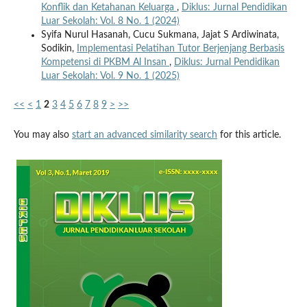
Konflik dan Ketahanan Keluarga
,
Diklus: Jurnal Pendidikan
Luar Sekolah: Vol. 8 No. 1 (2024)
Syifa Nurul Hasanah, Cucu Sukmana, Jajat S Ardiwinata,
Sodikin,
Implementasi Pelatihan Tutor Berjenjang Berbasis
Kompetensi di PKBM Al Insan
,
Diklus: Jurnal Pendidikan
Luar Sekolah: Vol. 9 No. 1 (2025)
<<
<
1
2
3
4
5
6
7
8
9
>
>>
You may also
start an advanced similarity search
for this article.