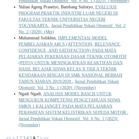
Pendidikan Vokasi Otomotif: Vol. 8 No. 1 (2025): (November)
Yulian Ageng Prasetyo, Bambang Sulistyo,
EVALUASI
PROGRAM PRAKTIK INDUSTRI LUAR NEGERI DI
FAKULTAS TEKNIK UNIVERSITAS NEGERI
YOGYAKARTA
,
Jurnal Pendidikan Vokasi Otomotif: Vol. 2
No. 2 (2020): (Mei)
Muhammad Solikhin,
IMPLEMENTASI MODEL
PEMBELAJARAN ARCS (ATTENTION, RELEVANCE,
CONFIDENCE, AND SATISFACTION) PADA MATA
PELAJARAN PEKERJAAN DASAR TEKNIK OTOMOTIF
(PDTO) UNTUK MENINGKATKAN KEAKTIFAN DAN
HASIL BELAJAR SISWA KELAS X TKR A TEKNIK
KENDARAAN RINGAN DI SMK NASIONAL BERBAH
TAHUN AJARAN 2019/2020
,
Jurnal Pendidikan Vokasi
Otomotif: Vol. 3 No. 1 (2020): (November)
Ngadi Ngadi,
ANALISIS MODEL RASCH UNTUK
MENGUKUR KOMPETENSI PENGETAHUAN SISWA
SMKN 1 KALIANGET PADA MATA PELAJARAN
PERAWATAN SISTEM KELISTRIKAN SEPEDA MOTOR
,
Jurnal Pendidikan Vokasi Otomotif: Vol. 6 No. 1 (2023):
(November)
<<
<
1
2
3
4
5
6
7
>
>>