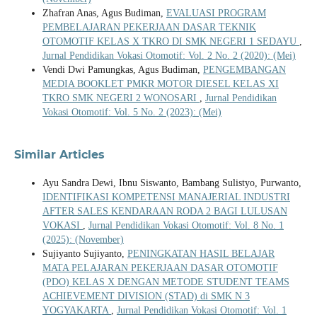
Zhafran Anas, Agus Budiman,
EVALUASI PROGRAM
PEMBELAJARAN PEKERJAAN DASAR TEKNIK
OTOMOTIF KELAS X TKRO DI SMK NEGERI 1 SEDAYU
,
Jurnal Pendidikan Vokasi Otomotif: Vol. 2 No. 2 (2020): (Mei)
Vendi Dwi Pamungkas, Agus Budiman,
PENGEMBANGAN
MEDIA BOOKLET PMKR MOTOR DIESEL KELAS XI
TKRO SMK NEGERI 2 WONOSARI
,
Jurnal Pendidikan
Vokasi Otomotif: Vol. 5 No. 2 (2023): (Mei)
Similar Articles
Ayu Sandra Dewi, Ibnu Siswanto, Bambang Sulistyo, Purwanto,
IDENTIFIKASI KOMPETENSI MANAJERIAL INDUSTRI
AFTER SALES KENDARAAN RODA 2 BAGI LULUSAN
VOKASI
,
Jurnal Pendidikan Vokasi Otomotif: Vol. 8 No. 1
(2025): (November)
Sujiyanto Sujiyanto,
PENINGKATAN HASIL BELAJAR
MATA PELAJARAN PEKERJAAN DASAR OTOMOTIF
(PDO) KELAS X DENGAN METODE STUDENT TEAMS
ACHIEVEMENT DIVISION (STAD) di SMK N 3
YOGYAKARTA
,
Jurnal Pendidikan Vokasi Otomotif: Vol. 1