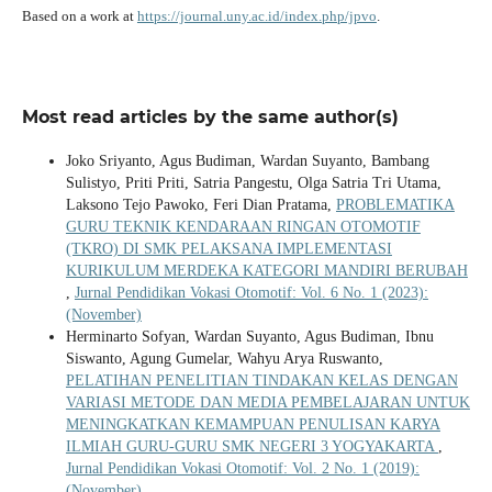
Based on a work at
https://journal.uny.ac.id/index.php/jpvo
.
Most read articles by the same author(s)
Joko Sriyanto, Agus Budiman, Wardan Suyanto, Bambang
Sulistyo, Priti Priti, Satria Pangestu, Olga Satria Tri Utama,
Laksono Tejo Pawoko, Feri Dian Pratama,
PROBLEMATIKA
GURU TEKNIK KENDARAAN RINGAN OTOMOTIF
(TKRO) DI SMK PELAKSANA IMPLEMENTASI
KURIKULUM MERDEKA KATEGORI MANDIRI BERUBAH
,
Jurnal Pendidikan Vokasi Otomotif: Vol. 6 No. 1 (2023):
(November)
Herminarto Sofyan, Wardan Suyanto, Agus Budiman, Ibnu
Siswanto, Agung Gumelar, Wahyu Arya Ruswanto,
PELATIHAN PENELITIAN TINDAKAN KELAS DENGAN
VARIASI METODE DAN MEDIA PEMBELAJARAN UNTUK
MENINGKATKAN KEMAMPUAN PENULISAN KARYA
ILMIAH GURU-GURU SMK NEGERI 3 YOGYAKARTA
,
Jurnal Pendidikan Vokasi Otomotif: Vol. 2 No. 1 (2019):
(November)