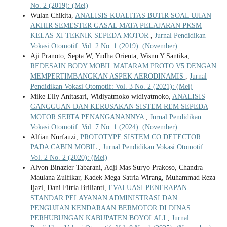
No. 2 (2019): (Mei)
Wulan Chikita,
ANALISIS KUALITAS BUTIR SOAL UJIAN
AKHIR SEMESTER GASAL MATA PELAJARAN PKSM
KELAS XI TEKNIK SEPEDA MOTOR
,
Jurnal Pendidikan
Vokasi Otomotif: Vol. 2 No. 1 (2019): (November)
Aji Pranoto, Septa W, Yudha Orienta, Wisnu Y Santika,
REDESAIN BODY MOBIL MATARAM PROTO V5 DENGAN
MEMPERTIMBANGKAN ASPEK AERODINAMIS
,
Jurnal
Pendidikan Vokasi Otomotif: Vol. 3 No. 2 (2021): (Mei)
Mike Elly Anitasari, Widiyatmoko widiyatmoko,
ANALISIS
GANGGUAN DAN KERUSAKAN SISTEM REM SEPEDA
MOTOR SERTA PENANGANANNYA
,
Jurnal Pendidikan
Vokasi Otomotif: Vol. 7 No. 1 (2024): (November)
Alfian Nurfauzi,
PROTOTYPE SISTEM CO DETECTOR
PADA CABIN MOBIL
,
Jurnal Pendidikan Vokasi Otomotif:
Vol. 2 No. 2 (2020): (Mei)
Alvon Binazier Tabarani, Adji Mas Suryo Prakoso, Chandra
Maulana Zulfikar, Kadek Mega Satria Wirang, Muhammad Reza
Ijazi, Dani Fitria Brilianti,
EVALUASI PENERAPAN
STANDAR PELAYANAN ADMINISTRASI DAN
PENGUJIAN KENDARAAN BERMOTOR DI DINAS
PERHUBUNGAN KABUPATEN BOYOLALI
,
Jurnal