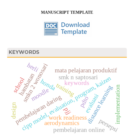
MANUSCRIPT TEMPLATE
KEYWORDS
herli
smkn 2 wonosari
mata pelajaran produktif
hambatan
smk n saptosari
n
school
honda
keywords
training
distance learning
implementation
moodle
evaluasi
pembelajaran daring
pdto
design
pjj
c
i
p
p
m
o
d
e
l
,
e
v
a
l
u
a
t
i
o
n
,
p
r
o
g
r
a
m
,
k
a
i
z
e
work readiness
persepsi
aerodynamics
pembelajaran online