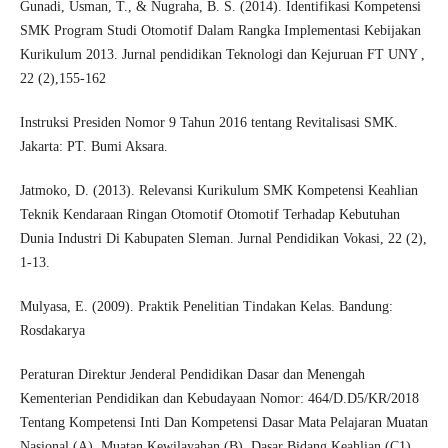
Gunadi, Usman, T., & Nugraha, B. S. (2014). Identifikasi Kompetensi
SMK Program Studi Otomotif Dalam Rangka Implementasi Kebijakan
Kurikulum 2013. Jurnal pendidikan Teknologi dan Kejuruan FT UNY ,
22 (2),155-162
Instruksi Presiden Nomor 9 Tahun 2016 tentang Revitalisasi SMK.
Jakarta: PT. Bumi Aksara.
Jatmoko, D. (2013). Relevansi Kurikulum SMK Kompetensi Keahlian
Teknik Kendaraan Ringan Otomotif Otomotif Terhadap Kebutuhan
Dunia Industri Di Kabupaten Sleman. Jurnal Pendidikan Vokasi, 22 (2),
1-13.
Mulyasa, E. (2009). Praktik Penelitian Tindakan Kelas. Bandung:
Rosdakarya
Peraturan Direktur Jenderal Pendidikan Dasar dan Menengah
Kementerian Pendidikan dan Kebudayaan Nomor: 464/D.D5/KR/2018
Tentang Kompetensi Inti Dan Kompetensi Dasar Mata Pelajaran Muatan
Nasional (A), Muatan Kewilayahan (B), Dasar Bidang Keahlian (C1),