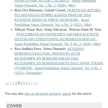
SISWA DI SMK NEGERI 1 NGAWEN
,
Jurnal Pendidikan
Vokasi Otomotif: Vol. 2 No. 2 (2020): (Mei)
Ryan Dwi Rahmanto, Gunadi Gunadi,
HUBUNGAN ANTARA
PELAKSANAAN PEMBELAJARAN PRAKTIK DAN
KESIAPAN KERJA DI SMKN2 WONOSARI
,
Jurnal
Pendidikan Vokasi Otomotif: Vol. 4 No. 2 (2022): (Mei)
Albiyan Niezar Rozi, Yusep Sukrawan , Ridwan Adam M. Noor
,
PENGEMBANGAN INSTRUMEN ASESMEN KOGNITIF
SISTEM AIR CONDITIONING KENDARAAN RINGAN
,
Jurnal Pendidikan Vokasi Otomotif: Vol. 8 No. 2 (2026): (Mei)
Rico Andhika Putra, Yelma Dianastiti,
KESIAPAN
BERWIRAUSAHA YANG DIDUKUNG OLEH
KETERAMPILAN BERKOMUNIKASI DAN
KETERAMPILAN BERPIKIR KRITIS BAGI SISWA TEKNIK
OTOMOTIF
,
Jurnal Pendidikan Vokasi Otomotif: Vol. 6 No. 1
(2023): (November)
<<
<
1
2
3
4
5
6
7
>
>>
You may also
start an advanced similarity search
for this article.
COVER