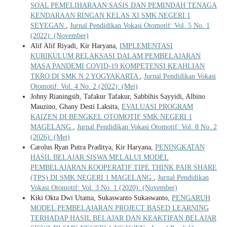
SOAL PEMELIHARAAN SASIS DAN PEMINDAH TENAGA
KENDARAAN RINGAN KELAS XI SMK NEGERI 1
SEYEGAN
,
Jurnal Pendidikan Vokasi Otomotif: Vol. 5 No. 1
(2022): (November)
Alif Alif Riyadi, Kir Haryana,
IMPLEMENTASI
KURIKULUM RELAKSASI DALAM PEMBELAJARAN
MASA PANDEMI COVID-19 KOMPETENSI KEAHLIAN
TKRO DI SMK N 2 YOGYAKARTA
,
Jurnal Pendidikan Vokasi
Otomotif: Vol. 4 No. 2 (2022): (Mei)
Johny Rianingsih, Tafakur Tafakur, Sabbihis Sayyidi, Albino
Mauzino, Ghany Desti Laksita,
EVALUASI PROGRAM
KAIZEN DI BENGKEL OTOMOTIF SMK NEGERI 1
MAGELANG
,
Jurnal Pendidikan Vokasi Otomotif: Vol. 8 No. 2
(2026): (Mei)
Carolus Ryan Putra Praditya, Kir Haryana,
PENINGKATAN
HASIL BELAJAR SISWA MELALUI MODEL
PEMBELAJARAN KOOPERATIF TIPE THINK PAIR SHARE
(TPS) DI SMK NEGERI 1 MAGELANG
,
Jurnal Pendidikan
Vokasi Otomotif: Vol. 3 No. 1 (2020): (November)
Kiki Okta Dwi Utama, Sukaswanto Sukaswanto,
PENGARUH
MODEL PEMBELAJARAN PROJECT BASED LEARNING
TERHADAP HASIL BELAJAR DAN KEAKTIFAN BELAJAR