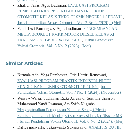
Zhafran Anas, Agus Budiman,
EVALUASI PROGRAM
PEMBELAJARAN PEKERJAAN DASAR TEKNIK
OTOMOTIF KELAS X TKRO DI SMK NEGERI 1 SEDAYU
,
Jurnal Pendidikan Vokasi Otomotif: Vol. 2 No. 2 (2020): (Mei)
Vendi Dwi Pamungkas, Agus Budiman,
PENGEMBANGAN
MEDIA BOOKLET PMKR MOTOR DIESEL KELAS XI
TKRO SMK NEGERI 2 WONOSARI
,
Jurnal Pendidikan
Vokasi Otomotif: Vol. 5 No. 2 (2023): (Mei)
Similar Articles
Nirmala Adhi Yoga Pambayun, Trie Hartiti Retnowati,
EVALUASI PROGRAM PRAKTIK INDUSTRI PRODI
PENDIDIKAN TEKNIK OTOMOTIF FT UNY
,
Jurnal
Pendidikan Vokasi Otomotif: Vol. 7 No. 1 (2024): (November)
Warju - Warju, Sudirman Rizki Ariyanto, Susi Tri Umaroh,
Muhammad Yandi Pratama, Ata Syifa Nugraha,
Mengoptimalkan Penggunaan Youtube Sebagai Media
Pembelajaran Untuk Meningkatkan Prestasi Belajar Siswa SMK
,
Jurnal Pendidikan Vokasi Otomotif: Vol. 6 No. 2 (2024): (Mei)
Dafiqi musyaffa, Sukaswanto Sukaswanto,
ANALISIS BUTIR