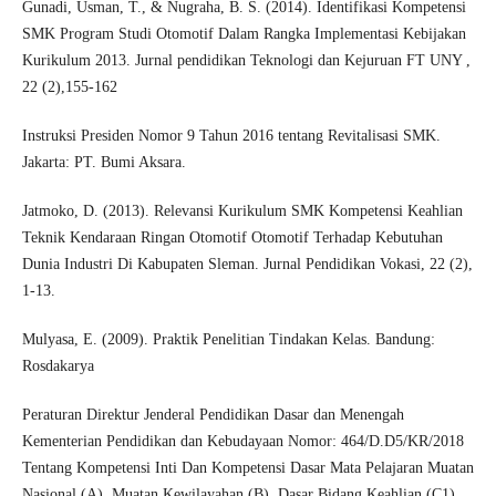
Gunadi, Usman, T., & Nugraha, B. S. (2014). Identifikasi Kompetensi
SMK Program Studi Otomotif Dalam Rangka Implementasi Kebijakan
Kurikulum 2013. Jurnal pendidikan Teknologi dan Kejuruan FT UNY ,
22 (2),155-162
Instruksi Presiden Nomor 9 Tahun 2016 tentang Revitalisasi SMK.
Jakarta: PT. Bumi Aksara.
Jatmoko, D. (2013). Relevansi Kurikulum SMK Kompetensi Keahlian
Teknik Kendaraan Ringan Otomotif Otomotif Terhadap Kebutuhan
Dunia Industri Di Kabupaten Sleman. Jurnal Pendidikan Vokasi, 22 (2),
1-13.
Mulyasa, E. (2009). Praktik Penelitian Tindakan Kelas. Bandung:
Rosdakarya
Peraturan Direktur Jenderal Pendidikan Dasar dan Menengah
Kementerian Pendidikan dan Kebudayaan Nomor: 464/D.D5/KR/2018
Tentang Kompetensi Inti Dan Kompetensi Dasar Mata Pelajaran Muatan
Nasional (A), Muatan Kewilayahan (B), Dasar Bidang Keahlian (C1),