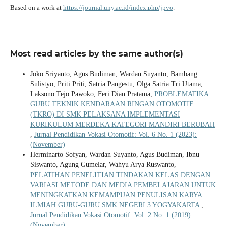
Based on a work at
https://journal.uny.ac.id/index.php/jpvo
.
Most read articles by the same author(s)
Joko Sriyanto, Agus Budiman, Wardan Suyanto, Bambang
Sulistyo, Priti Priti, Satria Pangestu, Olga Satria Tri Utama,
Laksono Tejo Pawoko, Feri Dian Pratama,
PROBLEMATIKA
GURU TEKNIK KENDARAAN RINGAN OTOMOTIF
(TKRO) DI SMK PELAKSANA IMPLEMENTASI
KURIKULUM MERDEKA KATEGORI MANDIRI BERUBAH
,
Jurnal Pendidikan Vokasi Otomotif: Vol. 6 No. 1 (2023):
(November)
Herminarto Sofyan, Wardan Suyanto, Agus Budiman, Ibnu
Siswanto, Agung Gumelar, Wahyu Arya Ruswanto,
PELATIHAN PENELITIAN TINDAKAN KELAS DENGAN
VARIASI METODE DAN MEDIA PEMBELAJARAN UNTUK
MENINGKATKAN KEMAMPUAN PENULISAN KARYA
ILMIAH GURU-GURU SMK NEGERI 3 YOGYAKARTA
,
Jurnal Pendidikan Vokasi Otomotif: Vol. 2 No. 1 (2019):
(November)