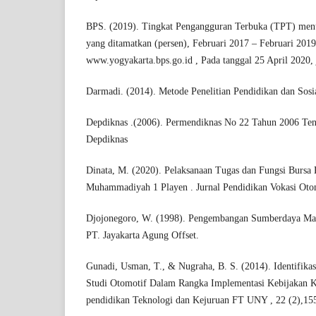
BPS. (2019). Tingkat Pengangguran Terbuka (TPT) menur
yang ditamatkan (persen), Februari 2017 – Februari 2019
www.yogyakarta.bps.go.id , Pada tanggal 25 April 2020
Darmadi. (2014). Metode Penelitian Pendidikan dan Sosi
Depdiknas .(2006). Permendiknas No 22 Tahun 2006 Tenta
Depdiknas
Dinata, M. (2020). Pelaksanaan Tugas dan Fungsi Burs
Muhammadiyah 1 Playen . Jurnal Pendidikan Vokasi Otom
Djojonegoro, W. (1998). Pengembangan Sumberdaya Man
PT. Jayakarta Agung Offset.
Gunadi, Usman, T., & Nugraha, B. S. (2014). Identifi
Studi Otomotif Dalam Rangka Implementasi Kebijakan K
pendidikan Teknologi dan Kejuruan FT UNY , 22 (2),15