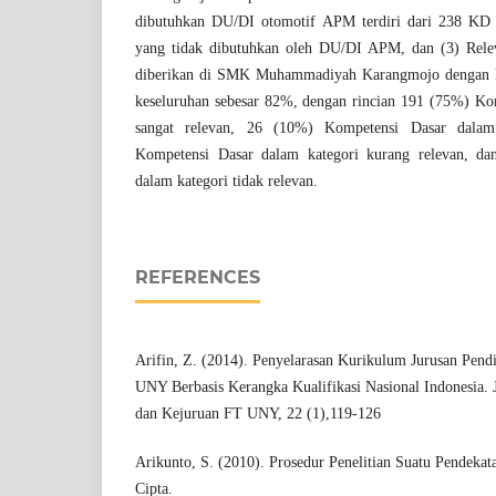
dibutuhkan DU/DI otomotif APM terdiri dari 238 KD 
yang tidak dibutuhkan oleh DU/DI APM, dan (3) Rel
diberikan di SMK Muhammadiyah Karangmojo dengan 
keseluruhan sebesar 82%, dengan rincian 191 (75%) Ko
sangat relevan, 26 (10%) Kompetensi Dasar dalam
Kompetensi Dasar dalam kategori kurang relevan, d
dalam kategori tidak relevan.
REFERENCES
Arifin, Z. (2014). Penyelarasan Kurikulum Jurusan Pen
UNY Berbasis Kerangka Kualifikasi Nasional Indonesia. 
dan Kejuruan FT UNY, 22 (1),119-126
Arikunto, S. (2010). Prosedur Penelitian Suatu Pendekata
Cipta.