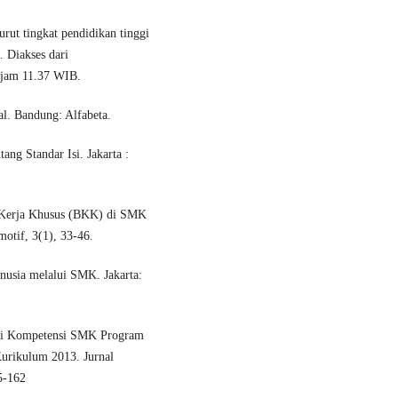
ut tingkat pendidikan tinggi
. Diakses dari
, jam 11.37 WIB.
al. Bandung: Alfabeta.
ng Standar Isi. Jakarta :
a Kerja Khusus (BKK) di SMK
otif, 3(1), 33-46.
usia melalui SMK. Jakarta:
kasi Kompetensi SMK Program
urikulum 2013. Jurnal
5-162