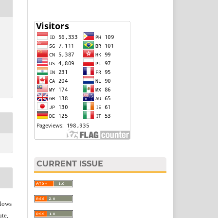
CURRENT ISSUE
lows
ute,