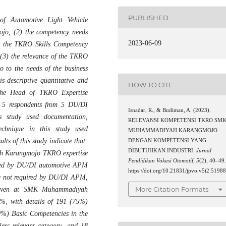
PUBLISHED
of Automotive Light Vehicle
o; (2) the competency needs
2023-06-09
g the TKRO Skills Competency
3) the relevance of the TKRO
to the needs of the business
s descriptive quantitative and
HOW TO CITE
s the Head of TKRO Expertise
5 respondents from 5 DU/DI
Isnadar, R., & Budiman, A. (2023).
s study used documentation,
RELEVANSI KOMPETENSI TKRO SM
technique in this study used
MUHAMMADIYAH KARANGMOJO
ults of this study indicate that:
DENGAN KOMPETENSI YANG
DIBUTUHKAN INDUSTRI.
Jurnal
ah Karangmojo TKRO expertise
Pendidikan Vokasi Otomotif
,
5
(2), 40–49
ired by DU/DI automotive APM
https://doi.org/10.21831/jpvo.v5i2.5198
re not required by DU/DI APM,
More Citation Formats
 given at SMK Muhammadiyah
%, with details of 191 (75%)
10%) Basic Competencies in the
ess relevant category, and 18