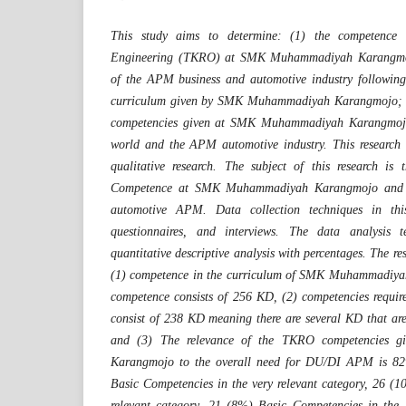
This study aims to determine: (1) the competence 
Engineering (TKRO) at SMK Muhammadiyah Karangmoj
of the APM business and automotive industry followin
curriculum given by SMK Muhammadiyah Karangmojo; (
competencies given at SMK Muhammadiyah Karangmojo 
world and the APM automotive industry. This research i
qualitative research. The subject of this research i
Competence at SMK Muhammadiyah Karangmojo and 
automotive APM. Data collection techniques in thi
questionnaires, and interviews. The data analysis 
quantitative descriptive analysis with percentages. The res
(1) competence in the curriculum of SMK Muhammadiy
competence consists of 256 KD, (2) competencies requ
consist of 238 KD meaning there are several KD that a
and (3) The relevance of the TKRO competencies
Karangmojo to the overall need for DU/DI APM is 82
Basic Competencies in the very relevant category, 26 (
relevant category, 21 (8%) Basic Competencies in the l