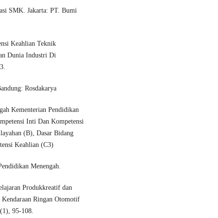
sasi SMK. Jakarta: PT. Bumi
nsi Keahlian Teknik
n Dunia Industri Di
3.
 Bandung: Rosdakarya
ngah Kementerian Pendidikan
petensi Inti Dan Kompetensi
layahan (B), Dasar Bidang
ensi Keahlian (C3)
Pendidikan Menengah.
lajaran Produkkreatif dan
k Kendaraan Ringan Otomotif
(1), 95-108.