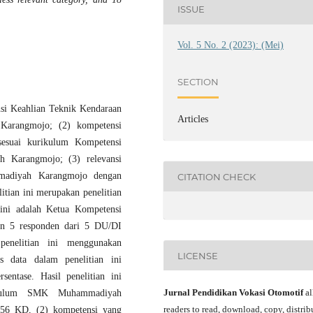
ISSUE
Vol. 5 No. 2 (2023): (Mei)
SECTION
nsi Keahlian Teknik Kendaraan
Articles
arangmojo; (2) kompetensi
sesuai kurikulum Kompetensi
Karangmojo; (3) relevansi
adiyah Karangmojo dengan
CITATION CHECK
itian ini merupakan penelitian
an ini adalah Ketua Kompetensi
 5 responden dari 5 DU/DI
enelitian ini menggunakan
LICENSE
s data dalam penelitian ini
sentase. Hasil penelitian ini
Jurnal Pendidikan Vokasi Otomotif
al
ikulum SMK Muhammadiyah
readers to read, download, copy, distrib
256 KD, (2) kompetensi yang