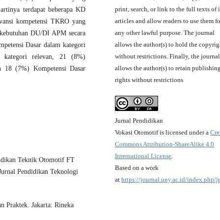
print, search, or link to the full texts of i
artinya terdapat beberapa KD
articles and allow readers to use them fo
evansi kompetensi TKRO yang
any other lawful purpose. The journal
kebutuhan DU/DI APM secara
allows the author(s) to hold the copyrig
mpetensi Dasar dalam kategori
without restrictions. Finally, the journal
 kategori relevan, 21 (8%)
allows the author(s) to retain publishin
an 18 (7%) Kompetensi Dasar
rights without restrictions
Jurnal Pendidikan
Vokasi Otomotif is licensed under a
Cre
Commons Attribution-ShareAlike 4.0
International License
.
didikan Teknik Otomotif FT
Based on a work
Jurnal Pendidikan Teknologi
at
https://journal.uny.ac.id/index.php/
n Praktek. Jakarta: Rineka