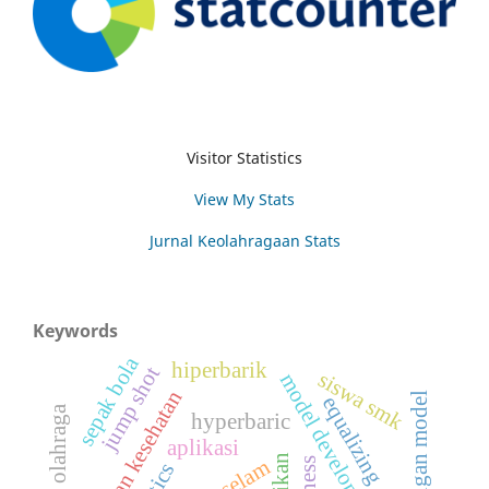
Visitor Statistics
View My Stats
Jurnal Keolahragaan Stats
Keywords
sepak bola
hiperbarik
jump shot
siswa smk
model development
equalizing
pelatih olahraga
hyperbaric
aplikasi
selam