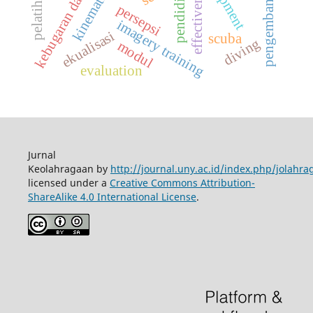
kebugaran dan kesehatan
pengembangan model
pendidikan
effectiveness
kinematics
persepsi
imagery training
ekualisasi
scuba
diving
modul
evaluation
Jurnal
Keolahragaan by
http://journal.uny.ac.id/index.php/jolahra
licensed under a
Creative Commons Attribution-
ShareAlike 4.0 International License
.