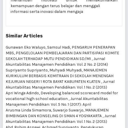
menambah motivasi untuk memaksimalkan
kemampuan dengan terus belajar dan menggali
informasi serta inovasi dalam mengaja
Similar Articles
Gunawan Eko Waluyo, Samsul Hadi,
PENGARUH PENERAPAN
MBS, PENGELOLAAN PEMBELAJARAN DAN PARTISIPASI KOMITE
SEKOLAH TERHADAP MUTU PENDIDIKAN SD/MI
,
Jurnal
Akuntabilitas Manajemen Pendidikan: Vol. 2 No. 2 (2014)
Supriyanto Supriyanto, Muhyadi Muhyadi,
MANAJEMEN
KURIKULUM BERBASIS KEMITRAAN DI SEKOLAH MENENGAH
KEJURUAN NEGERI 1 ROTA BAYAT KABUPATEN KLATEN
,
Jurnal
Akuntabilitas Manajemen Pendidikan: Vol. 1 No. 2 (2013)
Apri Winge Adindo,
Developing balanced scorecard model for
vocational high school education
,
Jurnal Akuntabilitas
Manajemen Pendidikan: Vol. 5 No. 1 (2017): April
Arusma Linda Simamora, Suwarjo Suwarjo,
MANAJEMEN
BIMBINGAN DAN KONSELING DI SMAN 4 YOGYAKARTA
,
Jurnal
Akuntabilitas Manajemen Pendidikan: Vol. 1 No. 2 (2013)
Abd. Rohim Asnawi, Achmad Supriyanto,
Pengukuran