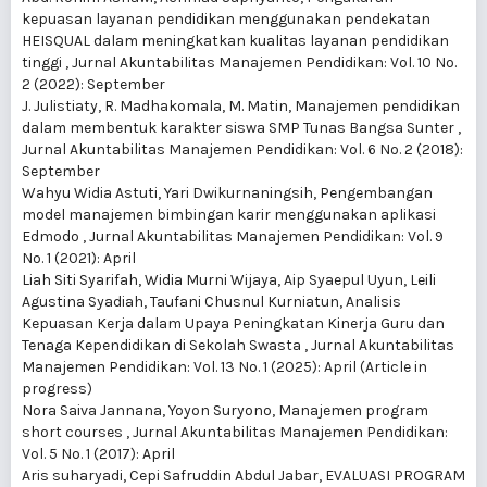
kepuasan layanan pendidikan menggunakan pendekatan
HEISQUAL dalam meningkatkan kualitas layanan pendidikan
tinggi
,
Jurnal Akuntabilitas Manajemen Pendidikan: Vol. 10 No.
2 (2022): September
J. Julistiaty, R. Madhakomala, M. Matin,
Manajemen pendidikan
dalam membentuk karakter siswa SMP Tunas Bangsa Sunter
,
Jurnal Akuntabilitas Manajemen Pendidikan: Vol. 6 No. 2 (2018):
September
Wahyu Widia Astuti, Yari Dwikurnaningsih,
Pengembangan
model manajemen bimbingan karir menggunakan aplikasi
Edmodo
,
Jurnal Akuntabilitas Manajemen Pendidikan: Vol. 9
No. 1 (2021): April
Liah Siti Syarifah, Widia Murni Wijaya, Aip Syaepul Uyun, Leili
Agustina Syadiah, Taufani Chusnul Kurniatun,
Analisis
Kepuasan Kerja dalam Upaya Peningkatan Kinerja Guru dan
Tenaga Kependidikan di Sekolah Swasta
,
Jurnal Akuntabilitas
Manajemen Pendidikan: Vol. 13 No. 1 (2025): April (Article in
progress)
Nora Saiva Jannana, Yoyon Suryono,
Manajemen program
short courses
,
Jurnal Akuntabilitas Manajemen Pendidikan:
Vol. 5 No. 1 (2017): April
Aris suharyadi, Cepi Safruddin Abdul Jabar,
EVALUASI PROGRAM