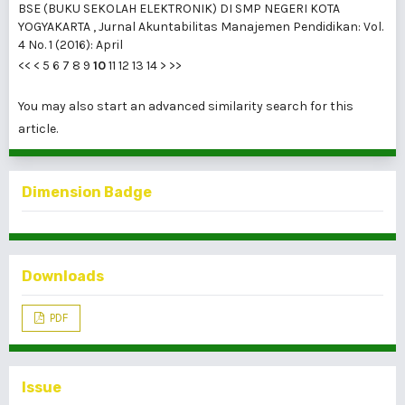
BSE (BUKU SEKOLAH ELEKTRONIK) DI SMP NEGERI KOTA
YOGYAKARTA
,
Jurnal Akuntabilitas Manajemen Pendidikan: Vol.
4 No. 1 (2016): April
<<
<
5
6
7
8
9
10
11
12
13
14
>
>>
You may also
start an advanced similarity search
for this
article.
Dimension Badge
Downloads
PDF
Issue