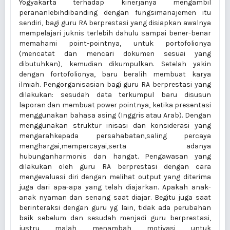
Yogyakarta terhadap kinerjanya mengambil
perananlebihdibanding dengan fungsimanajemen itu
sendiri, bagi guru RA berprestasi yang disiapkan awalnya
mempelajari juknis terlebih dahulu sampai bener-benar
memahami point-pointnya, untuk portofolionya
(mencatat dan mencari dokumen sesuai yang
dibutuhkan), kemudian dikumpulkan. Setelah yakin
dengan fortofolionya, baru beralih membuat karya
ilmiah. Pengorganisasian bagi guru RA berprestasi yang
dilakukan: sesudah data terkumpul baru disusun
laporan dan membuat power pointnya, ketika presentasi
menggunakan bahasa asing (Inggris atau Arab). Dengan
menggunakan struktur inisasi dan konsiderasi yang
mengarahkepada persahabatan,saling percaya
menghargai,mempercayai,serta adanya
hubunganharmonis dan hangat. Pengawasan yang
dilakukan oleh guru RA berprestasi dengan cara
mengevaluasi diri dengan melihat output yang diterima
juga dari apa-apa yang telah diajarkan. Apakah anak-
anak nyaman dan senang saat diajar. Begitu juga saat
berinteraksi dengan guru yg lain, tidak ada perubahan
baik sebelum dan sesudah menjadi guru berprestasi,
justru malah menambah motivasi untuk