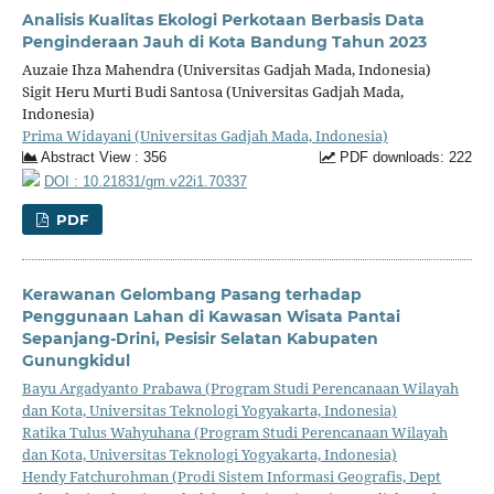
Analisis Kualitas Ekologi Perkotaan Berbasis Data
Penginderaan Jauh di Kota Bandung Tahun 2023
Auzaie Ihza Mahendra (Universitas Gadjah Mada, Indonesia)
Sigit Heru Murti Budi Santosa (Universitas Gadjah Mada,
Indonesia)
Prima Widayani (Universitas Gadjah Mada, Indonesia)
Abstract View : 356
PDF downloads: 222
DOI : 10.21831/gm.v22i1.70337
PDF
Kerawanan Gelombang Pasang terhadap
Penggunaan Lahan di Kawasan Wisata Pantai
Sepanjang-Drini, Pesisir Selatan Kabupaten
Gunungkidul
Bayu Argadyanto Prabawa (Program Studi Perencanaan Wilayah
dan Kota, Universitas Teknologi Yogyakarta, Indonesia)
Ratika Tulus Wahyuhana (Program Studi Perencanaan Wilayah
dan Kota, Universitas Teknologi Yogyakarta, Indonesia)
Hendy Fatchurohman (Prodi Sistem Informasi Geografis, Dept