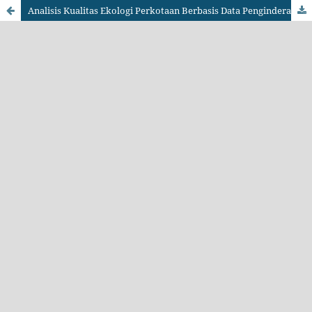
Analisis Kualitas Ekologi Perkotaan Berbasis Data Penginderaan Jauh di Kota Bandung Tahun 2023