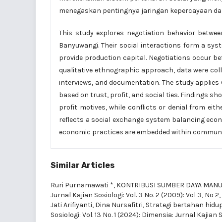
menegaskan pentingnya jaringan kepercayaan dal
This study explores negotiation behavior betwee
Banyuwangi. Their social interactions form a sy
provide production capital. Negotiations occur bef
qualitative ethnographic approach, data were col
interviews, and documentation. The study applies
based on trust, profit, and social ties. Findings s
profit motives, while conflicts or denial from ei
reflects a social exchange system balancing econ
economic practices are embedded within communi
Similar Articles
Ruri Purnamawati *,
KONTRIBUSI SUMBER DAYA MANU
Jurnal Kajian Sosiologi: Vol. 3 No. 2 (2009): Vol 3, No
Jati Arifiyanti, Dina Nursafitri,
Strategi bertahan hidu
Sosiologi: Vol. 13 No. 1 (2024): Dimensia: Jurnal Kajian 