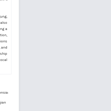
gung,
 also
ing a
tion,
tions
, and
nship
local
nsia:
jian