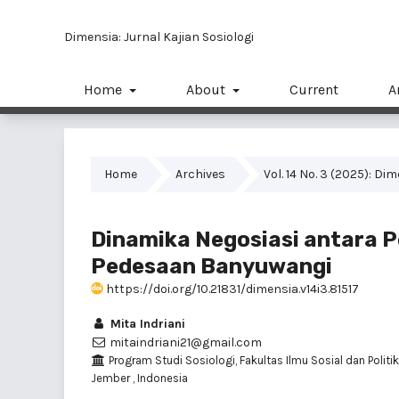
Dimensia: Jurnal Kajian Sosiologi
Home
About
Current
A
Home
Archives
Vol. 14 No. 3 (2025): Di
Dinamika Negosiasi antara P
Pedesaan Banyuwangi
https://doi.org/10.21831/dimensia.v14i3.81517
Mita Indriani
mitaindriani21@gmail.com
Program Studi Sosiologi, Fakultas Ilmu Sosial dan Politik
Jember , Indonesia