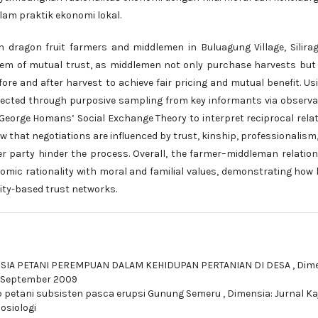
am praktik ekonomi lokal.
n dragon fruit farmers and middlemen in Buluagung Village, Silira
stem of mutual trust, as middlemen not only purchase harvests but
ore and after harvest to achieve fair pricing and mutual benefit. Us
lected through purposive sampling from key informants via observa
 George Homans’ Social Exchange Theory to interpret reciprocal rela
how that negotiations are influenced by trust, kinship, professionalism
ther party hinder the process. Overall, the farmer–middleman relatio
omic rationality with moral and familial values, demonstrating how 
ty-based trust networks.
SIA PETANI PEREMPUAN DALAM KEHIDUPAN PERTANIAN DI DESA
,
Dime
 2, September 2009
p petani subsisten pasca erupsi Gunung Semeru
,
Dimensia: Jurnal Ka
Sosiologi