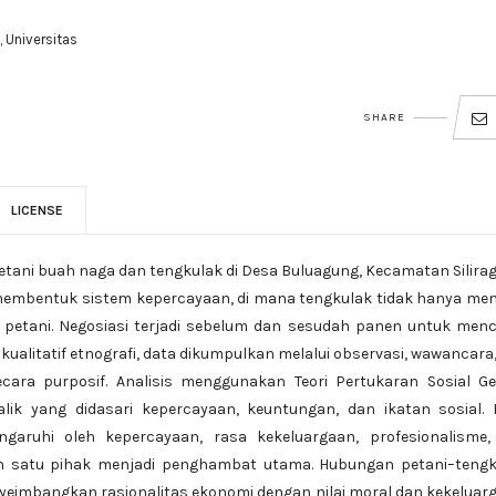
, Universitas
SHARE
LICENSE
 petani buah naga dan tengkulak di Desa Buluagung, Kecamatan Silira
a membentuk sistem kepercayaan, di mana tengkulak tidak hanya me
 petani. Negosiasi terjadi sebelum dan sesudah panen untuk men
ualitatif etnografi, data dikumpulkan melalui observasi, wawancara
cara purposif. Analisis menggunakan Teori Pertukaran Sosial Ge
 yang didasari kepercayaan, keuntungan, dan ikatan sosial. H
garuhi oleh kepercayaan, rasa kekeluargaan, profesionalisme,
h satu pihak menjadi penghambat utama. Hubungan petani–tengk
yeimbangkan rasionalitas ekonomi dengan nilai moral dan kekeluar