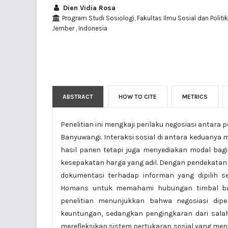
Dien Vidia Rosa
Program Studi Sosiologi, Fakultas Ilmu Sosial dan Politik
Jember , Indonesia
ABSTRACT
HOW TO CITE
METRICS
Penelitian ini mengkaji perilaku negosiasi antara
Banyuwangi. Interaksi sosial di antara keduany
hasil panen tetapi juga menyediakan modal bagi
kesepakatan harga yang adil. Dengan pendekatan k
dokumentasi terhadap informan yang dipilih se
Homans untuk memahami hubungan timbal balik
penelitian menunjukkan bahwa negosiasi dipen
keuntungan, sedangkan pengingkaran dari sala
merefleksikan sistem pertukaran sosial yang men