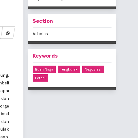
Section
Articles
Keywords
Buah Naga
Tengkulak
Negosiasi
gung,
Petani
mbeli
capai
, dan
orge
asil
 dan
ulak
gaan,