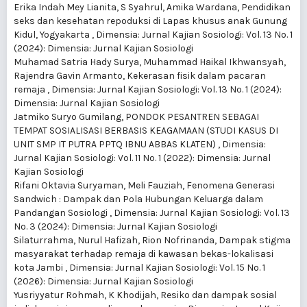
Erika Indah Mey Lianita, S Syahrul, Amika Wardana,
Pendidikan
seks dan kesehatan repoduksi di Lapas khusus anak Gunung
Kidul, Yogyakarta
,
Dimensia: Jurnal Kajian Sosiologi: Vol. 13 No. 1
(2024): Dimensia: Jurnal Kajian Sosiologi
Muhamad Satria Hady Surya, Muhammad Haikal Ikhwansyah,
Rajendra Gavin Armanto,
Kekerasan fisik dalam pacaran
remaja
,
Dimensia: Jurnal Kajian Sosiologi: Vol. 13 No. 1 (2024):
Dimensia: Jurnal Kajian Sosiologi
Jatmiko Suryo Gumilang,
PONDOK PESANTREN SEBAGAI
TEMPAT SOSIALISASI BERBASIS KEAGAMAAN (STUDI KASUS DI
UNIT SMP IT PUTRA PPTQ IBNU ABBAS KLATEN)
,
Dimensia:
Jurnal Kajian Sosiologi: Vol. 11 No. 1 (2022): Dimensia: Jurnal
Kajian Sosiologi
Rifani Oktavia Suryaman, Meli Fauziah,
Fenomena Generasi
Sandwich : Dampak dan Pola Hubungan Keluarga dalam
Pandangan Sosiologi
,
Dimensia: Jurnal Kajian Sosiologi: Vol. 13
No. 3 (2024): Dimensia: Jurnal Kajian Sosiologi
Silaturrahma, Nurul Hafizah, Rion Nofrinanda,
Dampak stigma
masyarakat terhadap remaja di kawasan bekas-lokalisasi
kota Jambi
,
Dimensia: Jurnal Kajian Sosiologi: Vol. 15 No. 1
(2026): Dimensia: Jurnal Kajian Sosiologi
Yusriyyatur Rohmah, K Khodijah,
Resiko dan dampak sosial