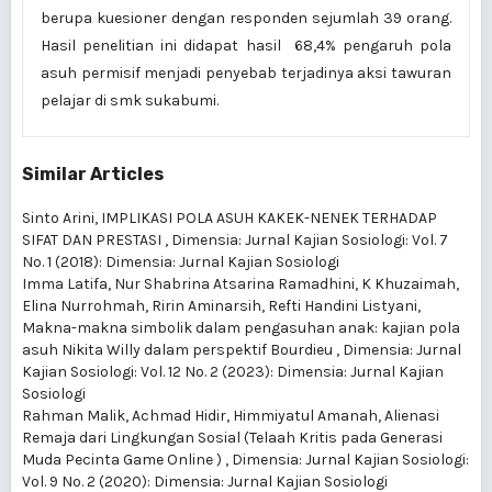
berupa kuesioner dengan responden sejumlah 39 orang.
Hasil penelitian ini didapat hasil 68,4% pengaruh pola
asuh permisif menjadi penyebab terjadinya aksi tawuran
pelajar di smk sukabumi.
Similar Articles
Sinto Arini,
IMPLIKASI POLA ASUH KAKEK-NENEK TERHADAP
SIFAT DAN PRESTASI
,
Dimensia: Jurnal Kajian Sosiologi: Vol. 7
No. 1 (2018): Dimensia: Jurnal Kajian Sosiologi
Imma Latifa, Nur Shabrina Atsarina Ramadhini, K Khuzaimah,
Elina Nurrohmah, Ririn Aminarsih, Refti Handini Listyani,
Makna-makna simbolik dalam pengasuhan anak: kajian pola
asuh Nikita Willy dalam perspektif Bourdieu
,
Dimensia: Jurnal
Kajian Sosiologi: Vol. 12 No. 2 (2023): Dimensia: Jurnal Kajian
Sosiologi
Rahman Malik, Achmad Hidir, Himmiyatul Amanah,
Alienasi
Remaja dari Lingkungan Sosial (Telaah Kritis pada Generasi
Muda Pecinta Game Online )
,
Dimensia: Jurnal Kajian Sosiologi:
Vol. 9 No. 2 (2020): Dimensia: Jurnal Kajian Sosiologi