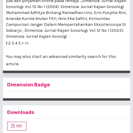
judi dan pinjaman online pada remaja
,
Dimensia: Jurnal Kajian
Sosiologi: Vol. 13 No. 1 (2024): Dimensia: Jurnal Kajian Sosiologi
Muhammad Adhitya Bintang Ramadhan Uno, Erni Puspita Rini,
Ananda Kurnia Wulan Fitri, Novi Eka Safitri,
Komunitas
Campursari Janger Dalam Mempertahankan Eksistensinya Di
Sidoarjo
,
Dimensia: Jurnal Kajian Sosiologi: Vol. 12 No. 1 (2023):
Dimensia: Jurnal Kajian Sosiolgi
1
2
3
4
5
>
>>
You may also
start an advanced similarity search
for this
article.
Dimension Badge
Downloads
PDF