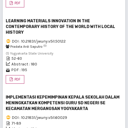
PDF
LEARNING MATERIALS INNOVATION IN THE
CONTEMPORARY HISTORY OF THE WORLD WITH LOCAL
HISTORY
DOI : 10.21831/jwuny.v5i1.50122
(1)
Pradata Ardi Saputro
(1) Yogyakarta State University
52-60
Abstract : 180
PDF : 195
PDF
IMPLEMENTASI KEPEMIMPINAN KEPALA SEKOLAH DALAM
MENINGKATKAN KOMPETENSI GURU SD NEGERI SE
KECAMATAN MERGANGSAN YOGYAKARTA
DOI : 10.21831/jwuny.v5i1.60029
71-89