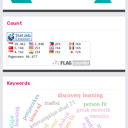
Count
Keywords
discovery learning
penjasorkes
keterampilan abad 21
tradisi
person fit
siswa sd
gerak motorik
culture learning
metode diskusi
menulis
item fit