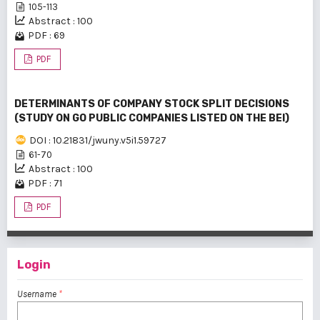
105-113
Abstract : 100
PDF : 69
PDF
DETERMINANTS OF COMPANY STOCK SPLIT DECISIONS
(STUDY ON GO PUBLIC COMPANIES LISTED ON THE BEI)
DOI : 10.21831/jwuny.v5i1.59727
61-70
Abstract : 100
PDF : 71
PDF
Login
Username
*