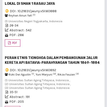
LOKAL DI SMAN 1 RASAU JAYA
DOI : 10.21831/jwuny.v5i1.60888
(1)
Reyhan Ainun Yafi
(1) Universitas Negeri Yogyakarta, Indonesia
26-34
Abstract : 542
PDF : 286
PDF
PERAN ETNIS TIONGHOA DALAM PEMBANGUNAN JALUR
KERETA API BATAVIA-PARAHYANGAN TAHUN 1869-1884
DOI : 10.21831/jwuny.v5i1.60892
(1)
(2)
(3)
Rizki Dwi Agustin
, Yuni Maryuni
, Rikza Fauzan
(1) Universitas Sultan Ageng Tirtayasa, Indonesia ,
(2) Universitas Sultan Ageng Tirtayasa, Indonesia ,
(3) Universitas Sultan Ageng Tirtayasa, Indonesia
35-51
Abstract : 191
PDF : 205