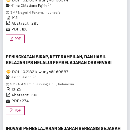
DOI : 10.21831/jwuny.v5i1.58374
(1)
Hilma Oktaviana Fajrin
(1) SMP Negeri 4 Pakem, Indonesia
1-12
Abstract : 285
PDF : 126
PDF
PENINGKATAN SIKAP, KETERAMPILAN, DAN HASIL
BELAJAR IPS MELALUI PEMBELAJARAN OBSERVASI
DOI : 10.21831/jwuny.v5i1.60887
(1)
Sulino Sulino
(1) SMP N 4 Semin Gunung Kidul, Indonesia
13-25
Abstract : 618
PDF : 274
PDF
INOVASI PEMBELAJARAN SEJARAH BERBASIS SEJARAH