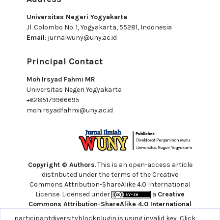
Universitas Negeri Yogyakarta
Jl. Colombo No. 1, Yogyakarta, 55281, Indonesia
Email
:
jurnalwuny@uny.ac.id
Principal Contact
Moh Irsyad Fahmi MR
Universitas Negeri Yogyakarta
+6285179966695
mohirsyadfahmi@uny.ac.id
Copyright © Authors
. This is an open-access article
distributed under the terms of the Creative
Commons Attribution-ShareAlike 4.0 International
License. Licensed under
a
Creative
Commons Attribution-ShareAlike 4.0 International
License
. Site using
Noble OJS 3 Theme
noblethemeplugin is using invalid key,
participantdiversityblockplugin is using invalid key,
Click here to support
Click