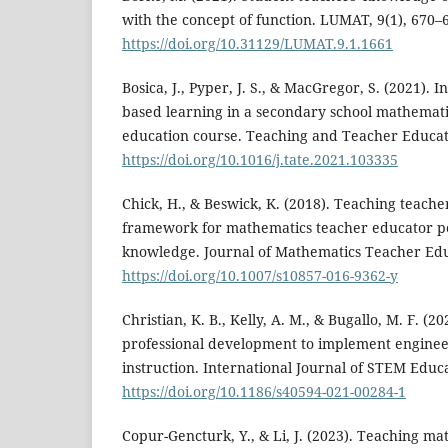
with the concept of function. LUMAT, 9(1), 670–
https://doi.org/10.31129/LUMAT.9.1.1661
Bosica, J., Pyper, J. S., & MacGregor, S. (2021).
based learning in a secondary school mathemati
education course. Teaching and Teacher Educat
https://doi.org/10.1016/j.tate.2021.103335
Chick, H., & Beswick, K. (2018). Teaching teacher
framework for mathematics teacher educator p
knowledge. Journal of Mathematics Teacher Educ
https://doi.org/10.1007/s10857-016-9362-y
Christian, K. B., Kelly, A. M., & Bugallo, M. F. (
professional development to implement enginee
instruction. International Journal of STEM Educa
https://doi.org/10.1186/s40594-021-00284-1
Copur-Gencturk, Y., & Li, J. (2023). Teaching mat