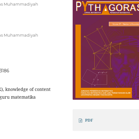
itas Muhammadiyah
itas Muhammadiyah
73186
), knowledge of content
, guru matematika
PDF