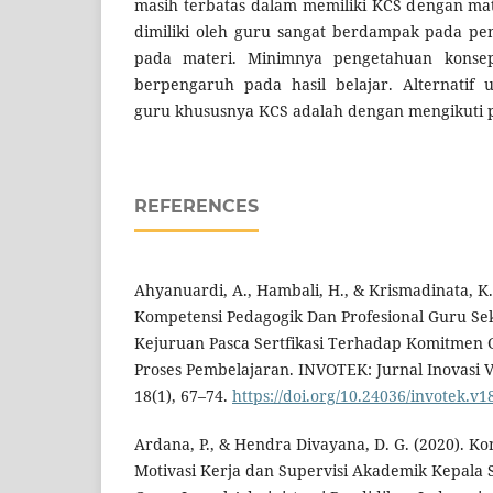
masih terbatas dalam memiliki KCS dengan ma
dimiliki oleh guru sangat berdampak pada pe
pada materi. Minimnya pengetahuan konsep
berpengaruh pada hasil belajar. Alternatif
guru khususnya KCS adalah dengan mengikuti pr
REFERENCES
Ahyanuardi, A., Hambali, H., & Krismadinata, K
Kompetensi Pedagogik Dan Profesional Guru S
Kejuruan Pasca Sertfikasi Terhadap Komitmen
Proses Pembelajaran. INVOTEK: Jurnal Inovasi V
18(1), 67–74.
https://doi.org/10.24036/invotek.v1
Ardana, P., & Hendra Divayana, D. G. (2020). Kon
Motivasi Kerja dan Supervisi Akademik Kepala 