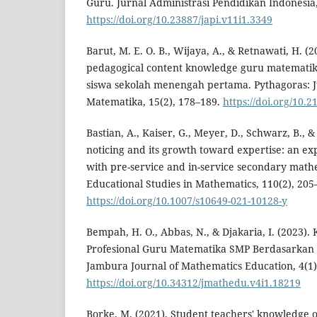
Guru. Jurnal Administrasi Pendidikan Indonesia,
https://doi.org/10.23887/japi.v11i1.3349
Barut, M. E. O. B., Wijaya, A., & Retnawati, H. 
pedagogical content knowledge guru matematika
siswa sekolah menengah pertama. Pythagoras: 
Matematika, 15(2), 178–189.
https://doi.org/10.
Bastian, A., Kaiser, G., Meyer, D., Schwarz, B., &
noticing and its growth toward expertise: an e
with pre-service and in-service secondary math
Educational Studies in Mathematics, 110(2), 205
https://doi.org/10.1007/s10649-021-10128-y
Bempah, H. O., Abbas, N., & Djakaria, I. (2023)
Profesional Guru Matematika SMP Berdasarkan St
Jambura Journal of Mathematics Education, 4(1)
https://doi.org/10.34312/jmathedu.v4i1.18219
Borke, M. (2021). Student teachers' knowledge of 