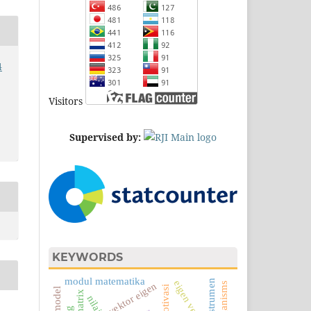
4
Visitors
Supervised by:
KEYWORDS
modul matematika
eigen vectors
vektor eigen
motivasi