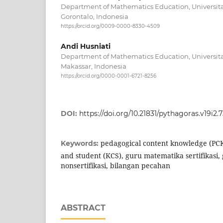
Department of Mathematics Education, Univers
Gorontalo, Indonesia
https://orcid.org/0009-0000-8330-4509
Andi Husniati
Department of Mathematics Education, Univers
Makassar, Indonesia
https://orcid.org/0000-0001-6721-8256
DOI:
https://doi.org/10.21831/pythagoras.v19i2.
pedagogical content knowledge (PCK
Keywords:
and student (KCS), guru matematika sertifikasi
nonsertifikasi, bilangan pecahan
ABSTRACT