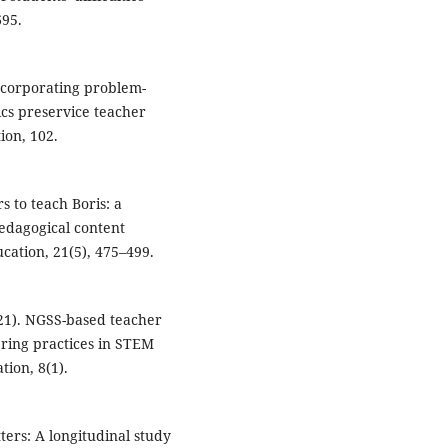
695.
 Incorporating problem-
cs preservice teacher
ion, 102.
s to teach Boris: a
edagogical content
ation, 21(5), 475–499.
2021). NGSS-based teacher
ring practices in STEM
tion, 8(1).
ters: A longitudinal study