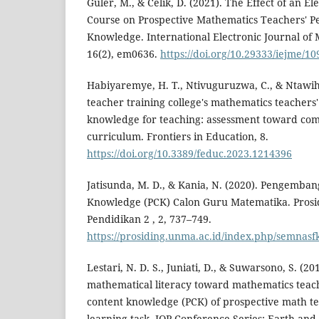
Guler, M., & Celik, D. (2021). The Effect of an E
Course on Prospective Mathematics Teachers' P
Knowledge. International Electronic Journal of
16(2), em0636.
https://doi.org/10.29333/iejme/10
Habiyaremye, H. T., Ntivuguruzwa, C., & Ntawih
teacher training college's mathematics teachers
knowledge for teaching: assessment toward co
curriculum. Frontiers in Education, 8.
https://doi.org/10.3389/feduc.2023.1214396
Jatisunda, M. D., & Kania, N. (2020). Pengemba
Knowledge (PCK) Calon Guru Matematika. Prosi
Pendidikan 2 , 2, 737–749.
https://prosiding.unma.ac.id/index.php/semnasfk
Lestari, N. D. S., Juniati, D., & Suwarsono, S. (20
mathematical literacy toward mathematics teac
content knowledge (PCK) of prospective math te
learning task. IOP Conference Series: Earth an