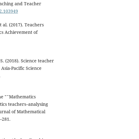
eaching and Teacher
22.103949
et al. (2017). Teachers
cs Achievement of
 S. (2018). Science teacher
 Asia-Pacific Science
.
The "˜Mathematics
ics teachers–analysing
ournal of Mathematical
–281.