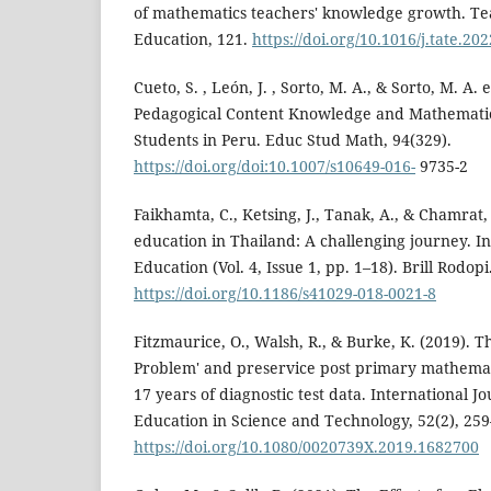
of mathematics teachers' knowledge growth. T
Education, 121.
https://doi.org/10.1016/j.tate.20
Cueto, S. , León, J. , Sorto, M. A., & Sorto, M. A. 
Pedagogical Content Knowledge and Mathemati
Students in Peru. Educ Stud Math, 94(329).
https://doi.org/doi:10.1007/s10649-016-
9735-2
Faikhamta, C., Ketsing, J., Tanak, A., & Chamrat,
education in Thailand: A challenging journey. In
Education (Vol. 4, Issue 1, pp. 1–18). Brill Rodopi
https://doi.org/10.1186/s41029-018-0021-8
Fitzmaurice, O., Walsh, R., & Burke, K. (2019). 
Problem' and preservice post primary mathemat
17 years of diagnostic test data. International J
Education in Science and Technology, 52(2), 259
https://doi.org/10.1080/0020739X.2019.1682700