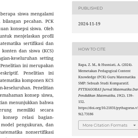
PUBLISHED
beberapa siswa mengalami
i bilangan pecahan. PCK
2024-11-19
uan konsepsi siswa. Oleh
 untuk menjelaskan profil
ematika sertifikasi dan
HOW TO CITE
 konten dan siswa (KCS)
ian-keseluruhan setting
Rapa, Z. M., & Husniati, A. (2024).
 Penelitian ini merupakan
Memetakan Pedagogical Content
kriptif. Penelitian ini
Knowledge (PCK) Guru Matematika
matematika komponen KCS
SMP: Sebuah Studi Komparatif.
n-keseluruhan. Penelitian
PYTHAGORAS Jurnal Matematika Da
pemahaman konsep siswa,
Pendidikan Matematika
,
19
(2), 139–
152.
litian menunjukkan bahwa
https://doi.org/10.21831/pythagoras.v
erung memiliki secara
9i2.73186
konsep relasi bagian-
, model pengukuran, dan
More Citation Formats
ematika nonsertifikasi