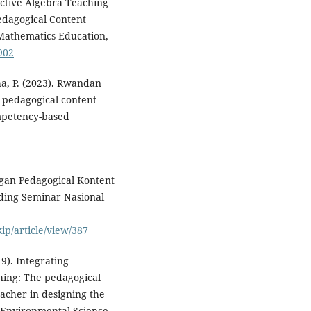
lective Algebra Teaching
edagogical Content
 Mathematics Education,
902
a, P. (2023). Rwandan
' pedagogical content
mpetency-based
ngan Pedagogical Kontent
ding Seminar Nasional
ip/article/view/387
19). Integrating
hing: The pedagogical
acher in designing the
d Environmental Science,