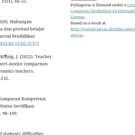
 11(1), 44–55.
Pythagoras is licensed under a
Crea
Commons Attribution 4.0 Internat
License
.
(2020). Hubungan
Based on a work at
 dan prestasi belajar
http://journal.uny.ac.id/index.php/
agoras
.
Jurnal Pendidikan
21831/pg.v15i2.35375
 Kí¶nig, J. (2022). Teacher
xpert–novice comparison
ematics teachers.
–232.
. Komparasi Kompetensi
atus Sertifikasi.
, 98–109.
students' difficulties