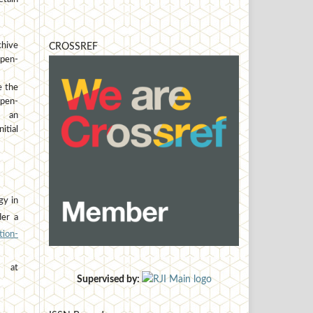
hive
CROSSREF
open-
e the
open-
h an
tial
gy in
der a
ion-
at
Supervised by: