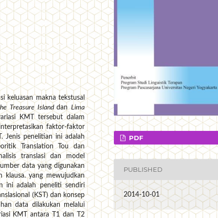
asi keluasan makna tekstusal
The Treasure Island
dan
Lima
ariasi KMT tersebut dalam
erpretasikan faktor-faktor
 Jenis penelitian ini adalah
PDF
eoritik Translation Tou dan
alisis translasi dan model
 Sumber data yang digunakan
PUBLISHED
an klausa. yang mewujudkan
 ini adalah peneliti sendiri
2014-10-01
nslasional (KST) dan konsep
ahan data dilakukan melalui
ariasi KMT antara T1 dan T2