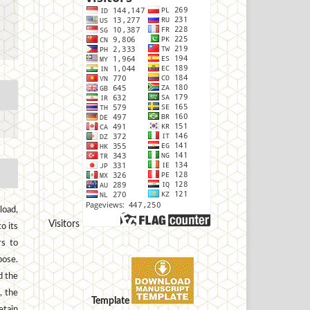
load,
Visitors
to its
rs to
pose.
d the
, the
Template
etain