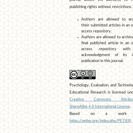
publishing rights without restrictions.
Authors are allowed to arc
their submitted articles in an 
access repository.
Authors are allowed to archiv
final published article in an 
access repository wit
acknowledgment of its ini
publication in this journal.
Psychology, Evaluation, and Technolo
Educational Research is licensed un
Creative Commons Attribut
ShareAlike 4.0 International License
.
Based on a work 
https://petier.org/index.php/PETIER
.