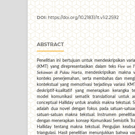
DOI:
https://doi.org/10.21831/lt.v1i2.2592
ABSTRACT
Penelitian ini bertujuan untuk mendeskripsikan vari
(KMT) yang direpresentasikan dalam teks
Five on 
Sekawan di Pulau Harta
, mendeskripsikan makna v
konteks penerjemahan, serta membahas dan mengint
kontekstual yang memotivasi terjadinya variasi KMT.
deskriptif-kualitatif yang menerapkan kerangka t
model komunikasi sematik translational untuk an
conceptual Halliday untuk analisis makna tekstual.
adalah dua novel dengan fokus pada satuan-satu
satuan-satuan makna tekstual. Instrumen penelitian
dengan menerapkan konsep Komunikasi Semiotik Tra
Halliday tentang makna tekstual. Pengujian keabs
triangulasi. Hasil penelitian menunjukkan bahwa v