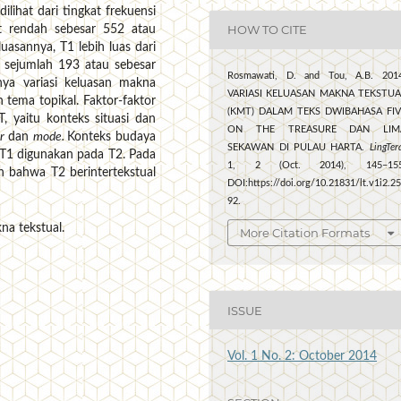
lihat dari tingkat frekuensi
HOW TO CITE
at rendah sebesar 552 atau
uasannya, T1 lebih luas dari
1 sejumlah 193 atau sebesar
Rosmawati, D. and Tou, A.B. 2014
nya variasi keluasan makna
VARIASI KELUASAN MAKNA TEKSTUA
n tema topikal. Faktor-faktor
(KMT) DALAM TEKS DWIBAHASA FIV
, yaitu konteks situasi dan
ON THE TREASURE DAN LIM
or
dan
mode.
Konteks budaya
SEKAWAN DI PULAU HARTA.
LingTer
 T1 digunakan pada T2. Pada
1, 2 (Oct. 2014), 145–155
n bahwa T2 berintertekstual
DOI:https://doi.org/10.21831/lt.v1i2.2
92.
na tekstual.
More Citation Formats
ISSUE
Vol. 1 No. 2: October 2014