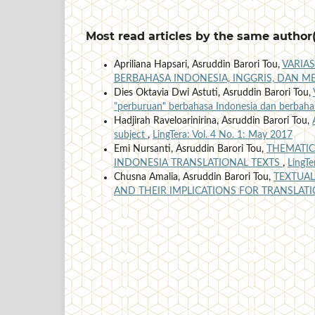
Most read articles by the same author(
Apriliana Hapsari, Asruddin Barori Tou,
VARIA
BERBAHASA INDONESIA, INGGRIS, DAN M
Dies Oktavia Dwi Astuti, Asruddin Barori Tou,
"perburuan" berbahasa Indonesia dan berbaha
Hadjirah Raveloarinirina, Asruddin Barori Tou,
subject
,
LingTera: Vol. 4 No. 1: May 2017
Emi Nursanti, Asruddin Barori Tou,
THEMATIC
INDONESIA TRANSLATIONAL TEXTS
,
LingTe
Chusna Amalia, Asruddin Barori Tou,
TEXTUAL
AND THEIR IMPLICATIONS FOR TRANSLAT