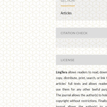
SECTION
Articles
CITATION CHECK
LICENSE
LingTera
allows readers to read, down
copy, distribute, print, search, or link 
articles' full texts and allows reade
use them for any other lawful pur
The journal allows the author(s) to hol
copyright without restrictions. Finally
journal allows the author(s) to r