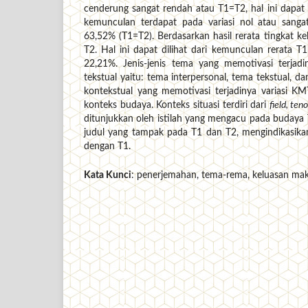
cenderung sangat rendah atau T1=T2, hal ini dapat di
kemunculan terdapat pada variasi nol atau sang
63,52% (T1=T2). Berdasarkan hasil rerata tingkat kel
T2. Hal ini dapat dilihat dari kemunculan rerata T
22,21%. Jenis-jenis tema yang memotivasi terjadi
tekstual yaitu: tema interpersonal, tema tekstual, da
kontekstual yang memotivasi terjadinya variasi KMT
konteks budaya. Konteks situasi terdiri dari
field, ten
ditunjukkan oleh istilah yang mengacu pada budaya
judul yang tampak pada T1 dan T2, mengindikasika
dengan T1.
Kata Kunci
: penerjemahan, tema-rema, keluasan mak