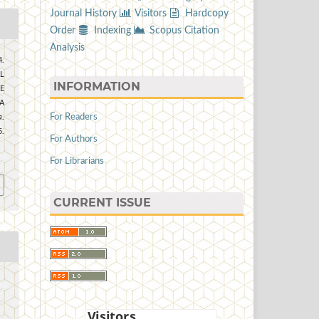
Journal History
Visitors
Hardcopy
Order
Indexing
Scopus Citation
Analysis
.
L
INFORMATION
E
A
For Readers
a
.
.
For Authors
5
For Librarians
CURRENT ISSUE