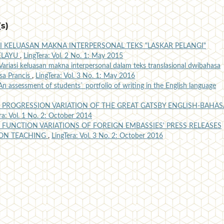
s)
SI KELUASAN MAKNA INTERPERSONAL TEKS "LASKAR PELANGI"
ELAYU
,
LingTera: Vol. 2 No. 1: May 2015
Variasi keluasan makna interpersonal dalam teks translasional dwibahasa
sa Prancis
,
LingTera: Vol. 3 No. 1: May 2016
An assessment of students` portfolio of writing in the English language
 PROGRESSION VARIATION OF THE GREAT GATSBY ENGLISH-BAHAS
ra: Vol. 1 No. 2: October 2014
 FUNCTION VARIATIONS OF FOREIGN EMBASSIES' PRESS RELEASES
ION TEACHING
,
LingTera: Vol. 3 No. 2: October 2016