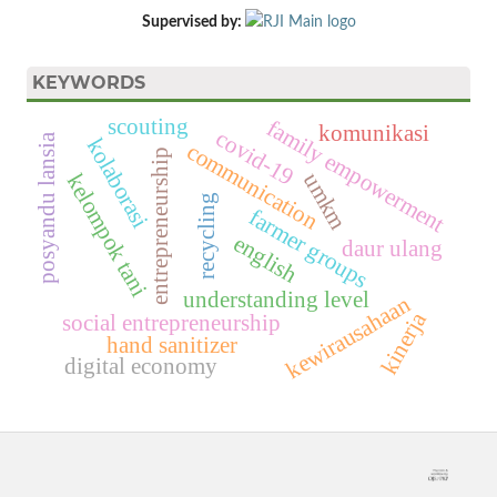
Supervised by:
KEYWORDS
scouting
family empowerment
komunikasi
covid-19
posyandu lansia
kolaborasi
communication
entrepreneurship
umkm
kelompok tani
recycling
farmer groups
english
daur ulang
understanding level
kewirausahaan
kinerja
social entrepreneurship
hand sanitizer
digital economy