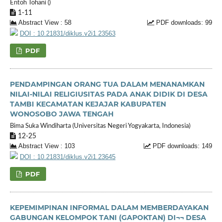
Entoh Tohani ()
1-11
Abstract View : 58
PDF downloads: 99
DOI : 10.21831/diklus.v2i1.23563
PDF
PENDAMPINGAN ORANG TUA DALAM MENANAMKAN
NILAI-NILAI RELIGIUSITAS PADA ANAK DIDIK DI DESA
TAMBI KECAMATAN KEJAJAR KABUPATEN
WONOSOBO JAWA TENGAH
Bima Suka Windiharta (Universitas Negeri Yogyakarta, Indonesia)
12-25
Abstract View : 103
PDF downloads: 149
DOI : 10.21831/diklus.v2i1.23645
PDF
KEPEMIMPINAN INFORMAL DALAM MEMBERDAYAKAN
GABUNGAN KELOMPOK TANI (GAPOKTAN) DI¬¬ DESA