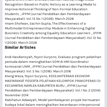
Recognition Based on Public History as a Learning Media to
Improve Historical Thinking of Non-Formal Education
Students
,
JPPM (Jurnal Pendidikan dan Pemberdayaan
Masyarakat): Vol. 13 No. 1 (2026): March 2026
Imam Shofwan, Sachin Gupta,
The Effectiveness of a
Multimodal Entrepreneurship Module in Enhancing Digital
Business Creativity among Equality Education Learners
,
JPPM
(Jurnal Pendidikan dan Pemberdayaan Masyarakat): Vol. 13 No.
1 (2026): March 2026
Similar Articles
Andi Hasdiansyah, Yoyon Suryono,
Evaluasi program pelatihan
pemuda dalam meningkatkan SDM di HMI koordinator
komisariat UNM
,
JPPM (Jurnal Pendidikan dan Pemberdayaan
Masyarakat): Vol. 3 No. 1 (2016): March 2016
Ateng Wesa, Yoyon Suryono,
KESEJAHTERAAN EKONOMI
MASYARAKAT PESERTA PELATIHAN KELOMPOK PRAKOPERASI DI
KECAMATAN NAMLEA KABUPATEN BURU
,
JPPM (Jurnal
Pendidikan dan Pemberdayaan Masyarakat): Vol. 1 No. 2 (2014):
November 2014
Rabihatun Adawiyah,
Model pembelajaran proyek bermuatan
budaya lokal dalam meningkatkan kecerdasan interpersonal