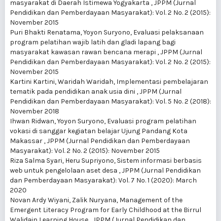
masyarakat di Daerah Istimewa Yogyakarta
,
JPPM (Jurnal
Pendidikan dan Pemberdayaan Masyarakat): Vol. 2 No. 2 (2015):
November 2015
Puri Bhakti Renatama, Yoyon Suryono,
Evaluasi pelaksanaan
program pelatihan wajib latih dan gladi lapang bagi
masyarakat kawasan rawan bencana merapi
,
JPPM (Jurnal
Pendidikan dan Pemberdayaan Masyarakat): Vol. 2 No. 2 (2015):
November 2015
Kartini Kartini, Waridah Waridah,
Implementasi pembelajaran
tematik pada pendidikan anak usia dini
,
JPPM (Jurnal
Pendidikan dan Pemberdayaan Masyarakat): Vol. 5 No. 2 (2018):
November 2018
Ihwan Ridwan, Yoyon Suryono,
Evaluasi program pelatihan
vokasi di sanggar kegiatan belajar Ujung Pandang Kota
Makassar
,
JPPM (Jurnal Pendidikan dan Pemberdayaan
Masyarakat): Vol. 2 No. 2 (2015): November 2015
Riza Salma Syari, Heru Supriyono,
Sistem informasi berbasis
web untuk pengelolaan aset desa
,
JPPM (Jurnal Pendidikan
dan Pemberdayaan Masyarakat): Vol. 7 No. 1 (2020): March
2020
Novan Ardy Wiyani, Zalik Nuryana,
Management of the
Emergent Literacy Program for Early Childhood at the Birrul
Walidain Learning House
,
JPPM (Jurnal Pendidikan dan