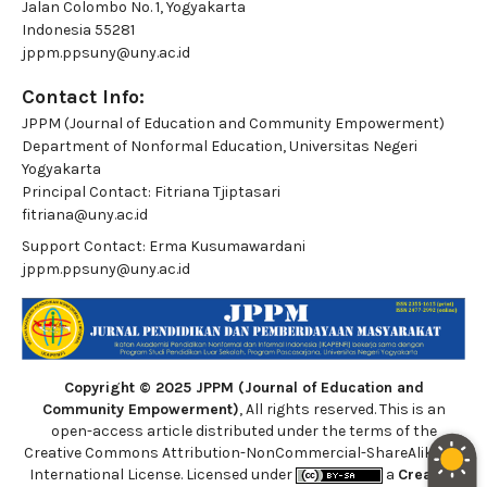
Jalan Colombo No. 1, Yogyakarta
Indonesia 55281
jppm.ppsuny@uny.ac.id
Contact Info:
JPPM (Journal of Education and Community Empowerment)
Department of Nonformal Education, Universitas Negeri
Yogyakarta
Principal Contact:
Fitriana Tjiptasari
fitriana@uny.ac.id
Support Contact:
Erma Kusumawardani
jppm.ppsuny@uny.ac.id
Copyright © 2025 JPPM (Journal of Education and
Community Empowerment)
, All rights reserved. This is an
open-access article distributed under the terms of the
Creative Commons Attribution-NonCommercial-ShareAlike 4.0
International License. Licensed under
a
Creative