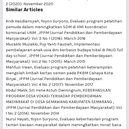
2 (2020): November 2020
Similar Articles
Andi Hasdiansyah, Yoyon Suryono,
Evaluasi program pelatihan
pemuda dalam meningkatkan SDM di HMI koordinator
komisariat UNM
,
JPPM (Jurnal Pendidikan dan Pemberdayaan
Masyarakat): Vol. 3 No. 1 (2016): March 2016
Muzakki Muzakki, Puji Yanti Fauziah,
Implementasi
pembelajaran anak usia dini berbasis budaya lokal di PAUD full
day school
,
JPPM (Jurnal Pendidikan dan Pemberdayaan
Masyarakat): Vol. 2 No. 1 (2015): March 2015
Mahfuzi Irwan,
Evaluasi program pelatihan keterampilan
mengolah limbah kertas semen pada PKBM Cahaya Kota
Binjai
,
JPPM (Jurnal Pendidikan dan Pemberdayaan
Masyarakat): Vol. 4 No. 2 (2017): November 2017
Abdul Malik, Siti Irene Astuti Dwiningrum,
KEBERHASILAN
PROGRAM DESA VOKASI TERHADAP PEMBERDAYAAN
MASYARAKAT DI DESA GEMAWANG KABUPATEN SEMARANG
,
JPPM (Jurnal Pendidikan dan Pemberdayaan Masyarakat): Vol.
1 No. 2 (2014): November 2014
Nurul Hayati, Yoyon Suryono,
Evaluasi keberhasilan program
taman bacaan masyarakat dalam meningkatkan minat baca