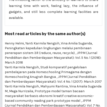
learning time with work, feeling lazy, the influence of
gadgets, and still less complete learning facilities are
available.
Most read articles by the same author(s)
Henny Helmi, Yanti Karmila Nengsih, Vina Amilia Suganda,
Peningkatan kepedulian lingkungan melalui pembinaan
penerapan sistem 3R (reduce, reuse, recycle)
,
JPPM (Jurnal
Pendidikan dan Pemberdayaan Masyarakat): Vol. 5 No. 1 (2018):
March 2018
Yanti Karmila Nengsih,
Studi komparatif pengelolaan
pembelajaran pada Homeschooling Primagama dengan
Homeschooling Anugrah Bangsa
,
JPPM (Jurnal Pendidikan
dan Pemberdayaan Masyarakat): Vol. 4 No. 1 (2017): March 2017
Yanti Karmila Nengsih, Mahyumi Rantina, Vina Amalia Suganda
M, Mega Nurrizalia,
Prototype model taman bacaan
masyarakat berbasis ekonomi kreatif creative economic-
based community reading park prototype model
,
JPPM
(Jurnal Pendidikan dan Pemberdayaan Masyarakat): Vol. 7 No.