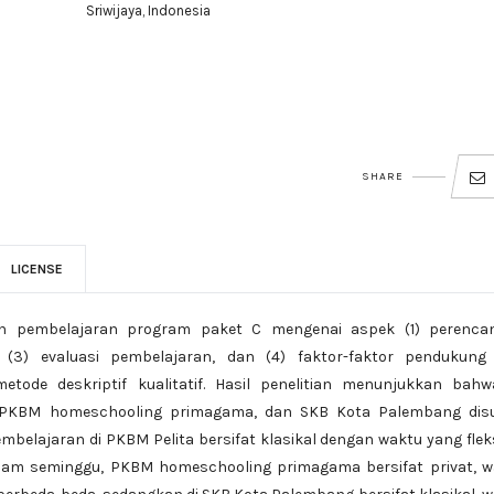
Sriwijaya, Indonesia
SHARE
LICENSE
aan pembelajaran program paket C mengenai aspek (1) perenca
 (3) evaluasi pembelajaran, dan (4) faktor-faktor pendukung
tode deskriptif kualitatif. Hasil penelitian menunjukkan bahwa
 PKBM homeschooling primagama, dan SKB Kota Palembang dis
belajaran di PKBM Pelita bersifat klasikal dengan waktu yang flek
dalam seminggu, PKBM homeschooling primagama bersifat privat, 