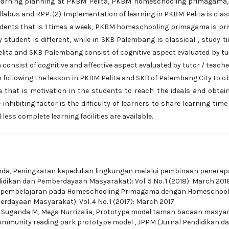
) Learning planning at PKBM Pelita, PKBM homeschooling primagama
abus and RPP. (2) Implementation of learning in PKBM Pelita is clas
tudents that is 1 times a week, PKBM homeschooling primagama is pri
student is different, while in SKB Palembang is classical , study t
Pelita and SKB Palembang consist of cognitive aspect evaluated by tu
nsist of cognitive and affective aspect evaluated by tutor / teacher
n following the lesson in PKBM Pelita and SKB of Palembang City to o
hat is motivation in the students to reach the ideals and obtai
inhibiting factor is the difficulty of learners to share learning time
l less complete learning facilities are available.
nda,
Peningkatan kepedulian lingkungan melalui pembinaan penera
idikan dan Pemberdayaan Masyarakat): Vol. 5 No. 1 (2018): March 201
an pembelajaran pada Homeschooling Primagama dengan Homeschool
dayaan Masyarakat): Vol. 4 No. 1 (2017): March 2017
 Suganda M, Mega Nurrizalia,
Prototype model taman bacaan masya
community reading park prototype model
,
JPPM (Jurnal Pendidikan d