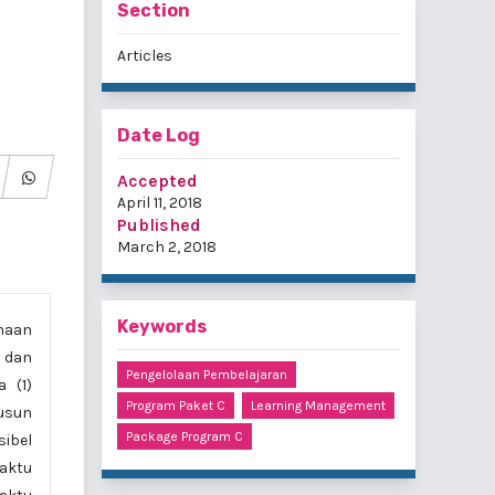
Section
Articles
Date Log
Accepted
April 11, 2018
Published
March 2, 2018
Keywords
naan
 dan
Pengelolaan Pembelajaran
 (1)
Program Paket C
Learning Management
usun
Package Program C
sibel
waktu