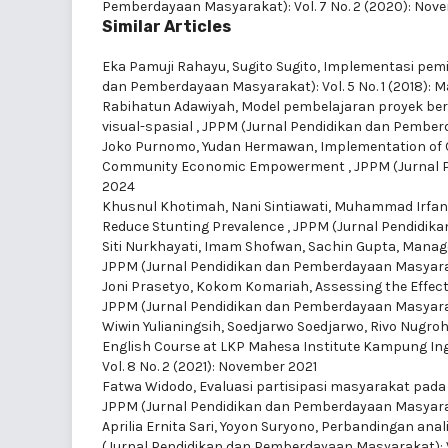
Pemberdayaan Masyarakat): Vol. 7 No. 2 (2020): No
Similar Articles
Eka Pamuji Rahayu, Sugito Sugito,
Implementasi pemi
dan Pemberdayaan Masyarakat): Vol. 5 No. 1 (2018): 
Rabihatun Adawiyah,
Model pembelajaran proyek be
visual-spasial
,
JPPM (Jurnal Pendidikan dan Pemberda
Joko Purnomo, Yudan Hermawan,
Implementation of 
Community Economic Empowerment
,
JPPM (Jurnal 
2024
Khusnul Khotimah, Nani Sintiawati, Muhammad Irfa
Reduce Stunting Prevalence
,
JPPM (Jurnal Pendidika
Siti Nurkhayati, Imam Shofwan, Sachin Gupta,
Manage
JPPM (Jurnal Pendidikan dan Pemberdayaan Masyaraka
Joni Prasetyo, Kokom Komariah,
Assessing the Effe
JPPM (Jurnal Pendidikan dan Pemberdayaan Masyaraka
Wiwin Yulianingsih, Soedjarwo Soedjarwo, Rivo Nugro
English Course at LKP Mahesa Institute Kampung Ing
Vol. 8 No. 2 (2021): November 2021
Fatwa Widodo,
Evaluasi partisipasi masyarakat pa
JPPM (Jurnal Pendidikan dan Pemberdayaan Masyaraka
Aprilia Ernita Sari, Yoyon Suryono,
Perbandingan anali
(Jurnal Pendidikan dan Pemberdayaan Masyarakat): Vol