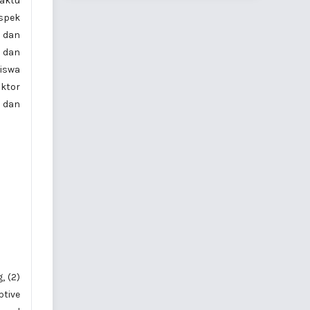
waktu
aspek
f dan
a dan
iswa
aktor
 dan
, (2)
ptive