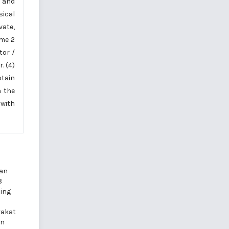
, and
sical
vate,
ime 2
tor /
. (4)
btain
n the
 with
pan
8
ing
rakat
an