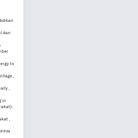
didikan
l dan
n
mber
ergy to
illage
,
ally
,
g in
akat):
akat
,
JPPM