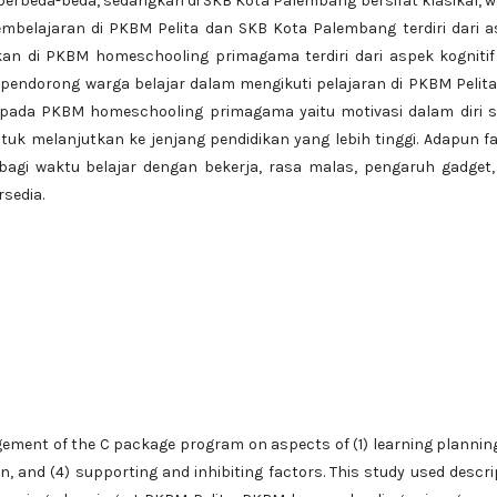
 berbeda-beda, sedangkan di SKB Kota Palembang bersifat klasikal, 
pembelajaran di PKBM Pelita dan SKB Kota Palembang terdiri dari 
ngkan di PKBM homeschooling primagama terdiri dari aspek kogniti
tor pendorong warga belajar dalam mengikuti pelajaran di PKBM Pelit
pada PKBM homeschooling primagama yaitu motivasi dalam diri s
tuk melanjutkan ke jenjang pendidikan yang lebih tinggi. Adapun f
agi waktu belajar dengan bekerja, rasa malas, pengaruh gadget,
rsedia.
gement of the C package program on aspects of (1) learning planning
n, and (4) supporting and inhibiting factors. This study used descri