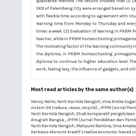
qualitative method. The results showed that (1
SKB of Palembang City were arranged based on syll
with flexible time according to agreement with s
learning time from Monday to Thursday and every 
times a week. (3) Evaluation of learning in PKBM 
teacher, while in PKBM homeschooling primagama co
The motivating factor of the learning community i
the diploma, in PKBM homeschooling primagama t
diploma to continue to higher education level. The 
work, feeling lazy, the influence of gadgets, and stil
Most read articles by the same author(s)
Henny Helmi, Yanti Karmila Nengsih, Vina Amilia Suga
sistem 3R (reduce, reuse, recycle)
,
JPPM (Jurnal Pend
Yanti Karmila Nengsih,
Studi komparatif pengelola
Anugrah Bangsa
,
JPPM (Jurnal Pendidikan dan Pember
Yanti Karmila Nengsih, Mahyumi Rantina, Vina Amalia
berbasis ekonomi kreatif creative economic-based 