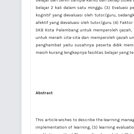
belajar dari senin sampai kamis dan setiap siswa
belajar 2 kali dalam satu minggu. (3) Evaluasi 
kognitif yang dievaluasi oleh tutor/guru, seda
afektif yang dievaluasi oleh tutor/guru. (4) Fak
SKB Kota Palembang untuk memperoleh ijazah, 
untuk meraih cita-cita dan memperoleh ijazah un
penghambat yaitu susahnya peserta didik memb
masih kurang lengkapnya fasilitas belajar yang te
Abstract
This article wishes to describe the learning mana
implementation of learning, (3) learning evaluatio