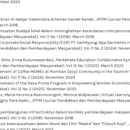
vember 2020
kiran Ki Hadjar Dewantara di taman kanak-kanak
,
JPPM (Jurnal Pen
March 2018
rmuatan budaya lokal dalam meningkatkan kecerdasan interpersona
yaan Masyarakat): Vol. 5 No. 1 (2018): March 2018
Corporate Social Responsibility (CSR) PT. Samkyung Jaya Garments i
Pendidikan dan Pemberdayaan Masyarakat): Vol. 11 No. 2 (2024): Nove
n Hilmi, Erma Kusumawardani,
Pentahelix Education: Collaborative Syn
n dan Pemberdayaan Masyarakat): Vol. 12 No. 1 (2025): March 2025
ment of Coffee MSMEs at Romban Djoyo Community in the Tourism V
t): Vol. 11 No. 2 (2024): November 2024
ctiveness of the Desa Prima Program in Empowering Women Economic
t): Vol. 12 No. 2 (2025): November 2025
ho, Maria Veronica Roesminingsih, Monica Widyaswari,
Virtual Learnin
gris Pare Kediri
,
JPPM (Jurnal Pendidikan dan Pemberdayaan Masyar
da pembangunan infrastruktur dalam konteks pemberdayaan masyar
t): Vol. 5 No. 2 (2018): November 2018
sis kewirausahaan dalam Novel dan Film "Madre" dan "Filosofi Kopi"
,
. 4 No. 1 (2017): March 2017