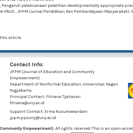
,
Pengaruh pelaksanaan pelatihan developmentally appropriate prac
dik PAUD
,
JPPM (Jurnal Pendidikan dan Pemberdayaan Masyarakat): Vo
this article.
Contact Info:
JPPM (Journal of Education and Community
Empowerment)
Department of Nonformal Education, Universitas Negeri
Yogyakarta
Principal Contact:
Fitriana Tjiptasari
fitriana@uny.ac.id
Support Contact:
Erma Kusumawardani
jppm.ppsuny@uny.ac.id
nd Community Empowerment)
, All rights reserved. This is an open-acce