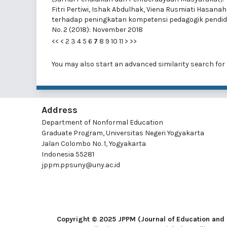
Fitri Pertiwi, Ishak Abdulhak, Viena Rusmiati Hasanah
terhadap peningkatan kompetensi pedagogik pendi
No. 2 (2018): November 2018
<<
<
2
3
4
5
6
7
8
9
10
11
>
>>
You may also
start an advanced similarity search
for 
Address
Department of Nonformal Education
Graduate Program, Universitas Negeri Yogyakarta
Jalan Colombo No. 1, Yogyakarta
Indonesia 55281
jppm.ppsuny@uny.ac.id
Copyright © 2025 JPPM (Journal of Education a