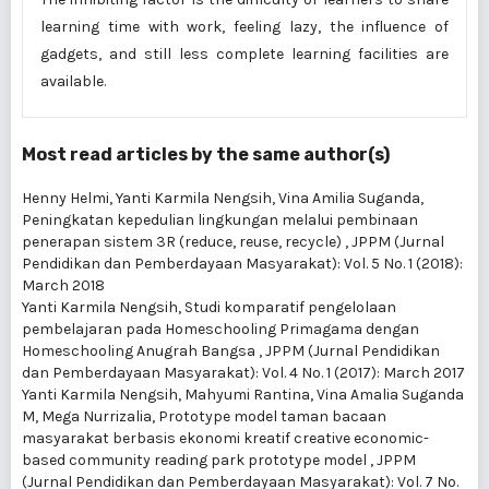
learning time with work, feeling lazy, the influence of
gadgets, and still less complete learning facilities are
available.
Most read articles by the same author(s)
Henny Helmi, Yanti Karmila Nengsih, Vina Amilia Suganda,
Peningkatan kepedulian lingkungan melalui pembinaan
penerapan sistem 3R (reduce, reuse, recycle)
,
JPPM (Jurnal
Pendidikan dan Pemberdayaan Masyarakat): Vol. 5 No. 1 (2018):
March 2018
Yanti Karmila Nengsih,
Studi komparatif pengelolaan
pembelajaran pada Homeschooling Primagama dengan
Homeschooling Anugrah Bangsa
,
JPPM (Jurnal Pendidikan
dan Pemberdayaan Masyarakat): Vol. 4 No. 1 (2017): March 2017
Yanti Karmila Nengsih, Mahyumi Rantina, Vina Amalia Suganda
M, Mega Nurrizalia,
Prototype model taman bacaan
masyarakat berbasis ekonomi kreatif creative economic-
based community reading park prototype model
,
JPPM
(Jurnal Pendidikan dan Pemberdayaan Masyarakat): Vol. 7 No.