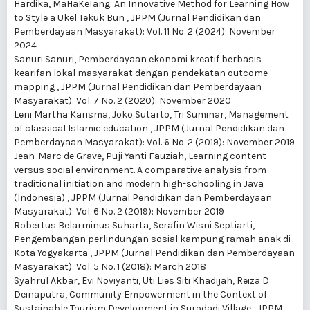
Hardika,
MaHaKeTang: An Innovative Method for Learning How
to Style a Ukel Tekuk Bun
,
JPPM (Jurnal Pendidikan dan
Pemberdayaan Masyarakat): Vol. 11 No. 2 (2024): November
2024
Sanuri Sanuri,
Pemberdayaan ekonomi kreatif berbasis
kearifan lokal masyarakat dengan pendekatan outcome
mapping
,
JPPM (Jurnal Pendidikan dan Pemberdayaan
Masyarakat): Vol. 7 No. 2 (2020): November 2020
Leni Martha Karisma, Joko Sutarto, Tri Suminar,
Management
of classical Islamic education
,
JPPM (Jurnal Pendidikan dan
Pemberdayaan Masyarakat): Vol. 6 No. 2 (2019): November 2019
Jean-Marc de Grave, Puji Yanti Fauziah,
Learning content
versus social environment. A comparative analysis from
traditional initiation and modern high-schooling in Java
(Indonesia)
,
JPPM (Jurnal Pendidikan dan Pemberdayaan
Masyarakat): Vol. 6 No. 2 (2019): November 2019
Robertus Belarminus Suharta, Serafin Wisni Septiarti,
Pengembangan perlindungan sosial kampung ramah anak di
Kota Yogyakarta
,
JPPM (Jurnal Pendidikan dan Pemberdayaan
Masyarakat): Vol. 5 No. 1 (2018): March 2018
Syahrul Akbar, Evi Noviyanti, Uti Lies Siti Khadijah, Reiza D
Deinaputra,
Community Empowerment in the Context of
Sustainable Tourism Development in Surodadi Village
,
JPPM