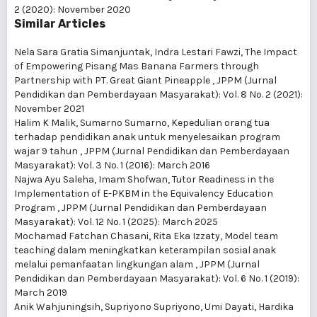
2 (2020): November 2020
Similar Articles
Nela Sara Gratia Simanjuntak, Indra Lestari Fawzi,
The Impact
of Empowering Pisang Mas Banana Farmers through
Partnership with PT. Great Giant Pineapple
,
JPPM (Jurnal
Pendidikan dan Pemberdayaan Masyarakat): Vol. 8 No. 2 (2021):
November 2021
Halim K Malik, Sumarno Sumarno,
Kepedulian orang tua
terhadap pendidikan anak untuk menyelesaikan program
wajar 9 tahun
,
JPPM (Jurnal Pendidikan dan Pemberdayaan
Masyarakat): Vol. 3 No. 1 (2016): March 2016
Najwa Ayu Saleha, Imam Shofwan,
Tutor Readiness in the
Implementation of E-PKBM in the Equivalency Education
Program
,
JPPM (Jurnal Pendidikan dan Pemberdayaan
Masyarakat): Vol. 12 No. 1 (2025): March 2025
Mochamad Fatchan Chasani, Rita Eka Izzaty,
Model team
teaching dalam meningkatkan keterampilan sosial anak
melalui pemanfaatan lingkungan alam
,
JPPM (Jurnal
Pendidikan dan Pemberdayaan Masyarakat): Vol. 6 No. 1 (2019):
March 2019
Anik Wahjuningsih, Supriyono Supriyono, Umi Dayati, Hardika