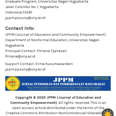
Graduate Program, Universitas Negeri Yogyakarta
Jalan Colombo No. 1, Yogyakarta
Indonesia 55281
jppm.ppsuny@uny.ac.id
Contact Info:
JPPM (Journal of Education and Community Empowerment)
Department of Nonformal Education, Universitas Negeri
Yogyakarta
Principal Contact:
Fitriana Tjiptasari
fitriana@uny.ac.id
Support Contact:
Erma Kusumawardani
jppm.ppsuny@uny.ac.id
Copyright © 2025 JPPM (Journal of Education and
Community Empowerment)
, All rights reserved. This is an
open-access article distributed under the terms of the
Creative Commons Attribution-NonCommercial-ShareAlike 4.0