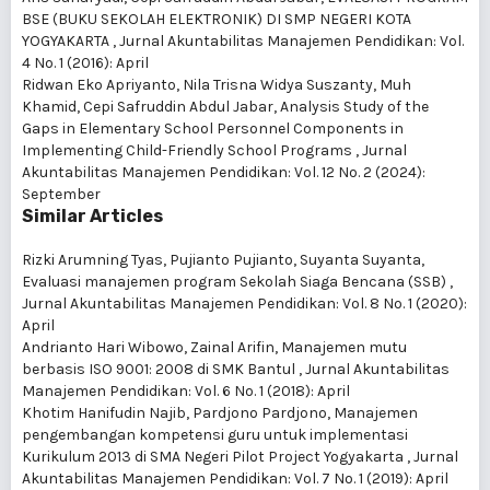
BSE (BUKU SEKOLAH ELEKTRONIK) DI SMP NEGERI KOTA
YOGYAKARTA
,
Jurnal Akuntabilitas Manajemen Pendidikan: Vol.
4 No. 1 (2016): April
Ridwan Eko Apriyanto, Nila Trisna Widya Suszanty, Muh
Khamid, Cepi Safruddin Abdul Jabar,
Analysis Study of the
Gaps in Elementary School Personnel Components in
Implementing Child-Friendly School Programs
,
Jurnal
Akuntabilitas Manajemen Pendidikan: Vol. 12 No. 2 (2024):
September
Similar Articles
Rizki Arumning Tyas, Pujianto Pujianto, Suyanta Suyanta,
Evaluasi manajemen program Sekolah Siaga Bencana (SSB)
,
Jurnal Akuntabilitas Manajemen Pendidikan: Vol. 8 No. 1 (2020):
April
Andrianto Hari Wibowo, Zainal Arifin,
Manajemen mutu
berbasis ISO 9001: 2008 di SMK Bantul
,
Jurnal Akuntabilitas
Manajemen Pendidikan: Vol. 6 No. 1 (2018): April
Khotim Hanifudin Najib, Pardjono Pardjono,
Manajemen
pengembangan kompetensi guru untuk implementasi
Kurikulum 2013 di SMA Negeri Pilot Project Yogyakarta
,
Jurnal
Akuntabilitas Manajemen Pendidikan: Vol. 7 No. 1 (2019): April