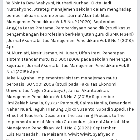
Ya Shinta Dewi Wahyuni, Nurhadi Nurhadi, Okta Hadi
Nurcahyono,
Strategi manajemen sekolah dalam menghadapi
pemberlakuan sistem zonasi
,
Jurnal Akuntabilitas
Manajemen Pendidikan: Vol. 8 No. 2 (2020): September
Anggita Laras Pratama,
Pemberdayaan pendidik (studi kasus
pengembangan keprofesian berkelanjutan guru di SMK N Seni)
,
Jurnal Akuntabilitas Manajemen Pendidikan: Vol. 6 No. 1 (2018):
April
M. Murniati, Nasir Usman, M. Husen, Ulfah Irani,
Penerapan
sistem standar mutu ISO 9001 2008 pada sekolah menengah
kejuruan
,
Jurnal Akuntabilitas Manajemen Pendidikan: Vol. 6
No. 1 (2018): April
Jaka Nugraha,
Implementasi sistem manajemen mutu
berbasis ISO 9001:2008 (studi pada Fakultas Ekonomi
Universitas Negeri Surabaya)
,
Jurnal Akuntabilitas
Manajemen Pendidikan: Vol. 6 No. 2 (2018): September
Ilmi Zakiah Amalia, Syukur Pambudi, Salma Nabila, Dewandani
Nahar Nuari, Teguh Trianung Djoko Susanto, Supadi Supadi,
The
Effect of Teacher's Decision in the Learning Process to The
Implementation of Merdeka Curriculum
,
Jurnal Akuntabilitas
Manajemen Pendidikan: Vol. 11 No. 2 (2023): September
Euis Nursaadah, Ira Maisarah, Wiwit Wiwit, Syafryadin