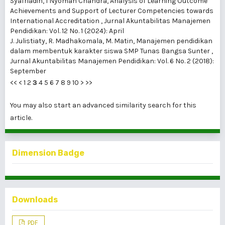
Syafriadin, I Nyoman Chandra,
Analysis of Learning Outcome
Achievements and Support of Lecturer Competencies towards
International Accreditation
,
Jurnal Akuntabilitas Manajemen
Pendidikan: Vol. 12 No. 1 (2024): April
J. Julistiaty, R. Madhakomala, M. Matin,
Manajemen pendidikan
dalam membentuk karakter siswa SMP Tunas Bangsa Sunter
,
Jurnal Akuntabilitas Manajemen Pendidikan: Vol. 6 No. 2 (2018):
September
<<
<
1
2
3
4
5
6
7
8
9
10
>
>>
You may also
start an advanced similarity search
for this
article.
Dimension Badge
Downloads
PDF