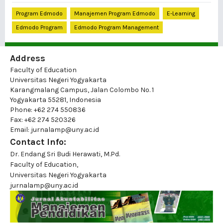
Program Edmodo
Manajemen Program Edmodo
E-Learning
Edmodo Program
Edmodo Program Management
Address
Faculty of Education
Universitas Negeri Yogyakarta
Karangmalang Campus, Jalan Colombo No. 1
Yogyakarta 55281, Indonesia
Phone: +62 274 550836
Fax: +62 274 520326
Email: jurnalamp@uny.ac.id
Contact Info:
Dr. Endang Sri Budi Herawati, M.Pd.
Faculty of Education,
Universitas Negeri Yogyakarta
jurnalamp@uny.ac.id