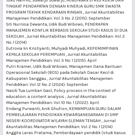
Joko Narimo, Suwarjo Suwarjo,
HUBUNGAN STRES KERJA DAN
TINGKAT PENDAPATAN DENGAN KINERJA GURU SMK SWASTA
PROGRAM TEKNIK KENDARAAN RINGAN
,
Jurnal Akuntabilitas
Manajemen Pendidikan: Vol. 3 No. 2 (2015): September
Siti Nurnisa Dewanta, Udik Budi Wibowo,
PENERAPAN
MANAJEMEN KONFLIK BERBASIS SEKOLAH STUDI KASUS DI DUA
SEKOLAH
,
Jurnal Akuntabilitas Manajemen Pendidikan: Vol. 2
No. 1 (2014)
Eutrovia Iin Kristiyanti, Muhyadi Muhyadi,
KEPEMIMPINAN
KEPALA SEKOLAH PEREMPUAN
,
Jurnal Akuntabilitas
Manajemen Pendidikan: Vol. 3 No. 1 (2015): April
Putri Kramer, Udik Budi Wibowo,
Manajemen Dana Bantuan
Operasional Sekolah (BOS) pada Sekolah Dasar Kecil di
Kabupaten Sanggau
,
Jurnal Akuntabilitas Manajemen
Pendidikan: Vol. 12 No. 2 (2024): September
Nasib Tua Lumban Gaol,
Policy process in the context of
education: a content analysis
,
Jurnal Akuntabilitas
Manajemen Pendidikan: Vol. 10 No. 1 (2022): April
Endang Purwanti, Anik Ghufron,
KEMAMPUAN GURU DALAM
PEMBELAJARAN PENDIDIKAN KEWARGANEGARAAN DI SMP
NEGERI KOORDINATOR WILAYAH SLEMAN TENGAH
,
Jurnal
Akuntabilitas Manajemen Pendidikan: Vol. 2 No. 1 (2014)
Anggita Laras Pratama,
Pemberdayaan pendidik (studi kasus