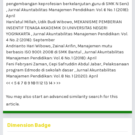
pengembangan keprofesian berkelanjutan guru di SMK N Seni)
,
Jurnal Akuntabilitas Manajemen Pendidikan: Vol. 6 No. 1 (2018):
April
Hani'atul Millah, Udik Budi Wibowo,
MEKANISME PEMBERIAN
INSENTIF TENAGA AKADEMIK DI UNIVERSITAS NEGERI
YOGYAKARTA
,
Jurnal Akuntabilitas Manajemen Pendidikan: Vol.
4 No. 2 (2016): September
Andrianto Hari Wibowo, Zainal Arifin,
Manajemen mutu
berbasis ISO 9001: 2008 di SMK Bantul
,
Jurnal Akuntabilitas
Manajemen Pendidikan: Vol. 6 No. 1 (2018): April
Feni Febryani Zaman, Cepi Safruddin Abdul Jabar,
Pelaksanaan
program Edmodo di sekolah dasar
,
Jurnal Akuntabilitas
Manajemen Pendidikan: Vol. 8 No. 1 (2020): April
<<
<
5
6
7
8
9
10
11
12
13
14
>
>>
You may also
start an advanced similarity search
for this
article.
Dimension Badge