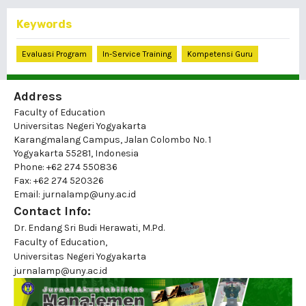
Keywords
Evaluasi Program
In-Service Training
Kompetensi Guru
Address
Faculty of Education
Universitas Negeri Yogyakarta
Karangmalang Campus, Jalan Colombo No. 1
Yogyakarta 55281, Indonesia
Phone: +62 274 550836
Fax: +62 274 520326
Email: jurnalamp@uny.ac.id
Contact Info:
Dr. Endang Sri Budi Herawati, M.Pd.
Faculty of Education,
Universitas Negeri Yogyakarta
jurnalamp@uny.ac.id