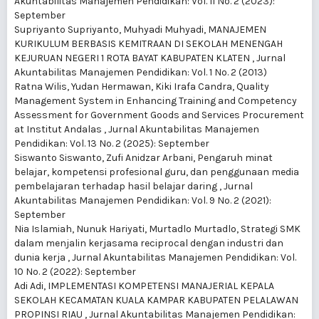
Akuntabilitas Manajemen Pendidikan: Vol. 11 No. 2 (2023):
September
Supriyanto Supriyanto, Muhyadi Muhyadi,
MANAJEMEN
KURIKULUM BERBASIS KEMITRAAN DI SEKOLAH MENENGAH
KEJURUAN NEGERI 1 ROTA BAYAT KABUPATEN KLATEN
,
Jurnal
Akuntabilitas Manajemen Pendidikan: Vol. 1 No. 2 (2013)
Ratna Wilis, Yudan Hermawan, Kiki Irafa Candra,
Quality
Management System in Enhancing Training and Competency
Assessment for Government Goods and Services Procurement
at Institut Andalas
,
Jurnal Akuntabilitas Manajemen
Pendidikan: Vol. 13 No. 2 (2025): September
Siswanto Siswanto, Zufi Anidzar Arbani,
Pengaruh minat
belajar, kompetensi profesional guru, dan penggunaan media
pembelajaran terhadap hasil belajar daring
,
Jurnal
Akuntabilitas Manajemen Pendidikan: Vol. 9 No. 2 (2021):
September
Nia Islamiah, Nunuk Hariyati, Murtadlo Murtadlo,
Strategi SMK
dalam menjalin kerjasama reciprocal dengan industri dan
dunia kerja
,
Jurnal Akuntabilitas Manajemen Pendidikan: Vol.
10 No. 2 (2022): September
Adi Adi,
IMPLEMENTASI KOMPETENSI MANAJERIAL KEPALA
SEKOLAH KECAMATAN KUALA KAMPAR KABUPATEN PELALAWAN
PROPINSI RIAU
,
Jurnal Akuntabilitas Manajemen Pendidikan: