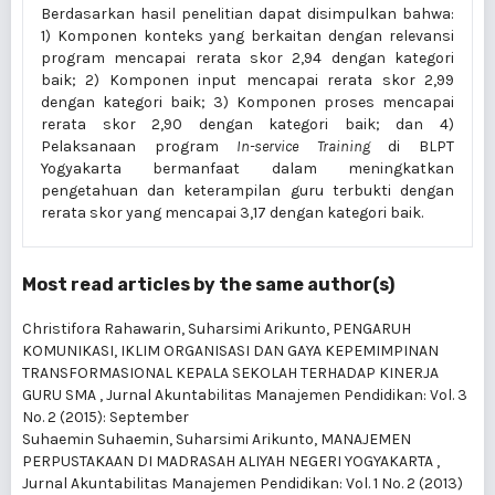
Berdasarkan hasil penelitian dapat disimpulkan bahwa:
1) Komponen konteks yang berkaitan dengan relevansi
program mencapai rerata skor 2,94 dengan kategori
baik; 2) Komponen input mencapai rerata skor 2,99
dengan kategori baik; 3) Komponen proses mencapai
rerata skor 2,90 dengan kategori baik; dan 4)
Pelaksanaan program
In-service Training
di BLPT
Yogyakarta bermanfaat dalam meningkatkan
pengetahuan dan keterampilan guru terbukti dengan
rerata skor yang mencapai 3,17 dengan kategori baik.
Most read articles by the same author(s)
Christifora Rahawarin, Suharsimi Arikunto,
PENGARUH
KOMUNIKASI, IKLIM ORGANISASI DAN GAYA KEPEMIMPINAN
TRANSFORMASIONAL KEPALA SEKOLAH TERHADAP KINERJA
GURU SMA
,
Jurnal Akuntabilitas Manajemen Pendidikan: Vol. 3
No. 2 (2015): September
Suhaemin Suhaemin, Suharsimi Arikunto,
MANAJEMEN
PERPUSTAKAAN DI MADRASAH ALIYAH NEGERI YOGYAKARTA
,
Jurnal Akuntabilitas Manajemen Pendidikan: Vol. 1 No. 2 (2013)