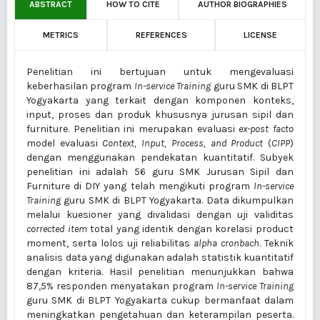
ABSTRACT
HOW TO CITE
AUTHOR BIOGRAPHIES
METRICS
REFERENCES
LICENSE
Penelitian ini bertujuan untuk mengevaluasi
keberhasilan program
In-service Training
guru SMK di BLPT
Yogyakarta yang terkait dengan komponen konteks,
input, proses dan produk khususnya jurusan sipil dan
furniture. Penelitian ini merupakan evaluasi
ex-post facto
model evaluasi
Context, Input, Process, and Product
(
CIPP
)
dengan menggunakan pendekatan kuantitatif. Subyek
penelitian ini adalah 56 guru SMK Jurusan Sipil dan
Furniture di DIY yang telah mengikuti program
In-service
Training
guru SMK di BLPT Yogyakarta. Data dikumpulkan
melalui kuesioner yang divalidasi dengan uji validitas
corrected item
total yang identik dengan korelasi product
moment, serta lolos uji reliabilitas
alpha cronbach
. Teknik
analisis data yang digunakan adalah statistik kuantitatif
dengan kriteria. Hasil penelitian menunjukkan bahwa
87,5% responden menyatakan program
In-service Training
guru SMK di BLPT Yogyakarta cukup bermanfaat dalam
meningkatkan pengetahuan dan keterampilan peserta.