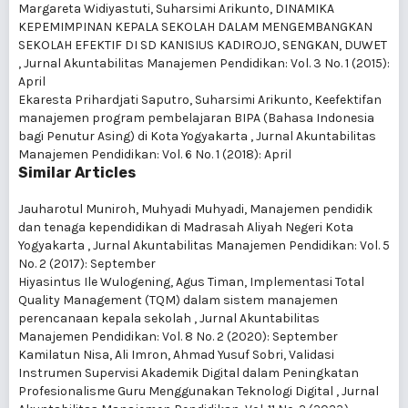
Margareta Widiyastuti, Suharsimi Arikunto,
DINAMIKA
KEPEMIMPINAN KEPALA SEKOLAH DALAM MENGEMBANGKAN
SEKOLAH EFEKTIF DI SD KANISIUS KADIROJO, SENGKAN, DUWET
,
Jurnal Akuntabilitas Manajemen Pendidikan: Vol. 3 No. 1 (2015):
April
Ekaresta Prihardjati Saputro, Suharsimi Arikunto,
Keefektifan
manajemen program pembelajaran BIPA (Bahasa Indonesia
bagi Penutur Asing) di Kota Yogyakarta
,
Jurnal Akuntabilitas
Manajemen Pendidikan: Vol. 6 No. 1 (2018): April
Similar Articles
Jauharotul Muniroh, Muhyadi Muhyadi,
Manajemen pendidik
dan tenaga kependidikan di Madrasah Aliyah Negeri Kota
Yogyakarta
,
Jurnal Akuntabilitas Manajemen Pendidikan: Vol. 5
No. 2 (2017): September
Hiyasintus Ile Wulogening, Agus Timan,
Implementasi Total
Quality Management (TQM) dalam sistem manajemen
perencanaan kepala sekolah
,
Jurnal Akuntabilitas
Manajemen Pendidikan: Vol. 8 No. 2 (2020): September
Kamilatun Nisa, Ali Imron, Ahmad Yusuf Sobri,
Validasi
Instrumen Supervisi Akademik Digital dalam Peningkatan
Profesionalisme Guru Menggunakan Teknologi Digital
,
Jurnal