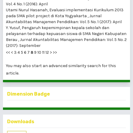
Vol. 4 No. 1 (2016): April
Utami Nurul Hasanah,
Evaluasi implementasi Kurikulum 2013
pada SMA pilot project di Kota Yogyakarta
,
Jurnal
Akuntabilitas Manajemen Pendidikan: Vol. 5 No. 1 (2017): April
Y. Yusuf,
Pengaruh kepemimpinan kepala sekolah dan
pelayanan terhadap kepuasan siswa di SMA Negeri Kabupaten
Berau
,
Jurnal Akuntabilitas Manajemen Pendidikan: Vol. 5 No. 2
(2017): September
<<
<
3
4
5
6
7
8
9
10
11
12
>
>>
You may also
start an advanced similarity search
for this
article.
Dimension Badge
Downloads