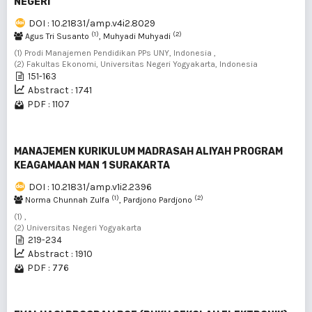
NEGERI
DOI : 10.21831/amp.v4i2.8029
(1)
(2)
Agus Tri Susanto
, Muhyadi Muhyadi
(1) Prodi Manajemen Pendidikan PPs UNY, Indonesia ,
(2) Fakultas Ekonomi, Universitas Negeri Yogyakarta, Indonesia
151-163
Abstract : 1741
PDF : 1107
MANAJEMEN KURIKULUM MADRASAH ALIYAH PROGRAM
KEAGAMAAN MAN 1 SURAKARTA
DOI : 10.21831/amp.v1i2.2396
(1)
(2)
Norma Chunnah Zulfa
, Pardjono Pardjono
(1) ,
(2) Universitas Negeri Yogyakarta
219-234
Abstract : 1910
PDF : 776