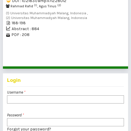
DOI : 10.21831/amp.v7i2.28012
(1)
(2)
Rahmad Rafid
, Agus Tinus
(1) Universitas Muhammadiyah Malang, Indonesia ,
(2) Universitas Muhammadiyah Malang, Indonesia
188-198
Abstract : 884
PDF : 208
1 - 20 of 22 items
1
2
>
>>
Login
Username
*
Password
*
Forgot your password?