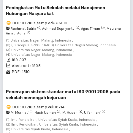
Peningkatan Mutu Sekolah melalui Manajemen
Hubungan Masyarakat
DOI : 10.21831/amp.v7i2.26018
(1)
(2)
(3)
Rachmat Satria
, Achmad Supriyanto
, Agus Timan
, Maulana
(4)
Amirul Adha
(1) Universitas Negeri Malang, Indonesia ,
(2) (ID Scopus: 57203514160) Universitas Negeri Malang, Indonesia ,
(3) Universitas Negeri Malang, Indonesia ,
(4) Universitas Negeri Malang, Indonesia
199-207
Abstract : 1935
PDF : 1510
Penerapan sistem standar mutu ISO 9001 2008 pada
sekolah menengah kejuruan
DOI : 10.21831/amp.v6i1.16714
(1)
(2)
(3)
(4)
M. Murniati
, Nasir Usman
, M. Husen
, Ulfah Irani
(1) Ilmu Pendidikan, Universitas Syiah Kuala, Indonesia ,
(2) Ilmu Pendidikan, Universitas Syiah Kuala, Indonesia ,
(3) Universitas Syiah Kuala, Indonesia ,