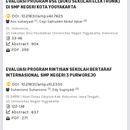
EVALUASI PROGRAM BSE (BUKU SEKOLAH ELEKTRONIK)
DI SMP NEGERI KOTA YOGYAKARTA
DOI : 10.21831/amp.v4i1.7625
(1)
(2)
Aris suharyadi
, Cepi Safruddin Abdul Jabar
(1) , Indonesia ,
(2) Fakultas Ilmu Pendidikan Universitas Negeri Yogyakarta, Indonesia
33-46
Abstract : 904
PDF : 299
EVALUASI PROGRAM RINTISAN SEKOLAH BERTARAF
INTERNASIONAL SMP NEGERI 3 PURWOREJO
DOI : 10.21831/amp.v1i1.2335
(1)
(2)
Suharsono Suharsono
, Edy Supriyadi
(1) SMPN 1 Alian Dinas Dikpora Kab. Kebumen Jawa Tengah ,
(2) Universitas Negeri Yogyakarta
122-136
Abstract : 637
PDF : 271