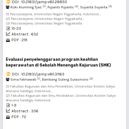
DOI : 10.21831/jamp.v8i1.28850
(1)
(2)
(3)
Rizki Arumning Tyas
, Pujianto Pujianto
, Suyanta Suyanta
(1) Pascasarjana, Universitas Negeri Yogyakarta, Indonesia ,
(2) Pascasarjana, Universitas Negeri Yogyakarta ,
(3) Pascasarjana, Universitas Negeri Yogyakarta
10-23
Abstract : 632
PDF : 219
Evaluasi penyelenggaraan program keahlian
keperawatan di Sekolah Menengah Kejuruan (SMK)
DOI : 10.21831/jamp.v8i1.31163
(1)
(2)
Sima Fatmawati
, Bambang Suteng Sulasmono
(1) Fakultas Keguruan dan Ilmu Pendidikan, Universitas Kristen Satya
Wacana Salatiga, Indonesia ,
(2) Fakultas Keguruan dan Ilmu Pendidikan, Universitas Kristen Satya
Wacana Salatiga, Indonesia
1-9
Abstract : 356
PDF : 72