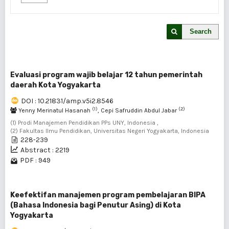
Search
Evaluasi program wajib belajar 12 tahun pemerintah
daerah Kota Yogyakarta
DOI : 10.21831/amp.v5i2.8546
(1)
(2)
Yenny Merinatul Hasanah
, Cepi Safruddin Abdul Jabar
(1) Prodi Manajemen Pendidikan PPs UNY, Indonesia ,
(2) Fakultas Ilmu Pendidikan, Universitas Negeri Yogyakarta, Indonesia
228-239
Abstract : 2219
PDF : 949
Keefektifan manajemen program pembelajaran BIPA
(Bahasa Indonesia bagi Penutur Asing) di Kota
Yogyakarta