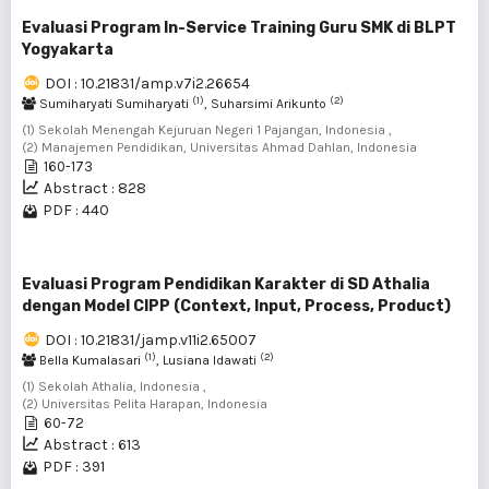
Evaluasi Program In-Service Training Guru SMK di BLPT
Yogyakarta
DOI : 10.21831/amp.v7i2.26654
(1)
(2)
Sumiharyati Sumiharyati
, Suharsimi Arikunto
(1) Sekolah Menengah Kejuruan Negeri 1 Pajangan, Indonesia ,
(2) Manajemen Pendidikan, Universitas Ahmad Dahlan, Indonesia
160-173
Abstract : 828
PDF : 440
Evaluasi Program Pendidikan Karakter di SD Athalia
dengan Model CIPP (Context, Input, Process, Product)
DOI : 10.21831/jamp.v11i2.65007
(1)
(2)
Bella Kumalasari
, Lusiana Idawati
(1) Sekolah Athalia, Indonesia ,
(2) Universitas Pelita Harapan, Indonesia
60-72
Abstract : 613
PDF : 391