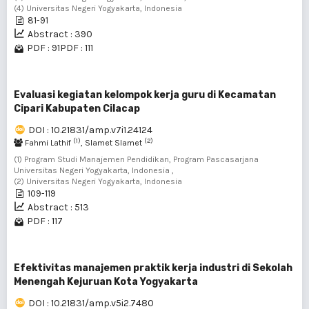
(4) Universitas Negeri Yogyakarta, Indonesia
81-91
Abstract : 390
PDF : 91
PDF : 111
Evaluasi kegiatan kelompok kerja guru di Kecamatan
Cipari Kabupaten Cilacap
DOI : 10.21831/amp.v7i1.24124
(1)
(2)
Fahmi Lathif
, Slamet Slamet
(1) Program Studi Manajemen Pendidikan, Program Pascasarjana
Universitas Negeri Yogyakarta, Indonesia ,
(2) Universitas Negeri Yogyakarta, Indonesia
109-119
Abstract : 513
PDF : 117
Efektivitas manajemen praktik kerja industri di Sekolah
Menengah Kejuruan Kota Yogyakarta
DOI : 10.21831/amp.v5i2.7480