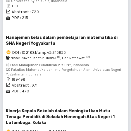
(4) Universitas Syiah Kuala, Indonesia
1-10
Abstract : 733
PDF : 315
Manajemen kelas dalam pembelajaran matematika di
SMA Negeri Yogyakarta
DOI : 10.21831/amp.v5i2.15655
(1)
(2)
Nisak Ruwah Ibnatur Husnul
, Heri Retnawati
(1) Prodi Manajemen Pendidikan PPs UNY, Indonesia ,
(2) Fakultas Matematika dan Ilmu Pengetahuan Alam Universtas Negeri
Yogyakarta, Indonesia
189-198
Abstract : 971
PDF : 470
Kinerja Kepala Sekolah dalam Meningkatkan Mutu
Tenaga Pendidik di Sekolah Menengah Atas Negeri 1
Latambaga, Kolaka