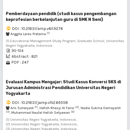
Pemberdayaan pendidik (studi kasus pengembangan
keprofesian berkelanjutan guru di SMK N Seni)
DOI : 10.21831/amp.v6i1.9276
(1)
Anggita Laras Pratama
(1) Educational Management Study Program, Graduate School, Universitas
Negeri Yogyakarta, Indonesia
90-104
Abstract : 821
PDF : 247
Evaluasi Kampus Mengajar: Studi Kasus Konversi SKS di
Jurusan Administrasi Pendidikan Universitas Negeri
Yogyakarta
DOI : 10.21831/jamp.v11i2.69558
(1)
(2)
Aris Suharyadi
, Hafizh Khasyi Al Farizi
, Nadia Sukma Damayanti
(3)
(4)
, Muhammad Naufal Hafizh Setyawan
(1) Universitas Negeri Yogyakarta, Indonesia ,
(2) Universitas Negeri Yogyakarta, Indonesia ,
(3) Universitas Negeri Yogyakarta, Indonesia ,