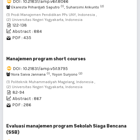
DOI : 10.21831/amp.v6i1.8066
(1)
(2)
Ekaresta Prihardjati Saputro
, Suharsimi Arikunto
(1) Prodi Manajemen Pendidikan PPs UNY, Indonesia ,
(2) Universitas Negeri Yogyakarta, Indonesia
122-138
Abstract : 884
PDF : 435
Manajemen program short courses
DOI : 10.21831/amp.v5i1.9795
(1)
(2)
Nora Saiva Jannana
, Yoyon Suryono
(1) Politeknik Muhammadiyah Magelang, Indonesia ,
(2) Universitas Negeri Yogyakarta, Indonesia
82-94
Abstract : 867
PDF : 286
Evaluasi manajemen program Sekolah Siaga Bencana
(SSB)