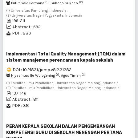
(1)
(2)
Putut Said Permana
, Sukoco Sukoco
(1) Universitas Pamulang, Indonesia ,
(2) Unjiversitas Negeri Yogyakarta, Indonesia
199-211
Abstract : 692
PDF : 283
Implementasi Total Quality Management (TQM) dalam
sistem manajemen perencanaan kepala sekolah
DOI : 10.21831/jamp.v8i2.31282
(1)
(2)
Hiyasintus Ile Wulogening
, Agus Timan
(1) Fakultas Ilmu Pendidikan, Universitas Negeri Malang, Indonesia ,
(2) Fakultas Ilmu Pendidikan, Universitas Negeri Malang, Indonesia
137-146
Abstract : 811
PDF : 316
PERAN KEPALA SEKOLAH DALAM PENGEMBANGAN
KOMPETENSI GURU DI SEKOLAH MENENGAH PERTAMA