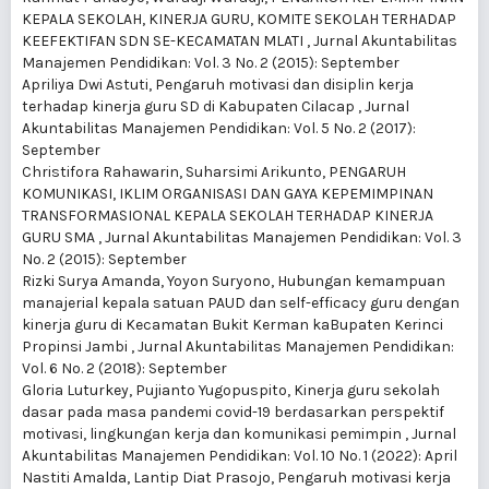
KEPALA SEKOLAH, KINERJA GURU, KOMITE SEKOLAH TERHADAP
KEEFEKTIFAN SDN SE-KECAMATAN MLATI
,
Jurnal Akuntabilitas
Manajemen Pendidikan: Vol. 3 No. 2 (2015): September
Apriliya Dwi Astuti,
Pengaruh motivasi dan disiplin kerja
terhadap kinerja guru SD di Kabupaten Cilacap
,
Jurnal
Akuntabilitas Manajemen Pendidikan: Vol. 5 No. 2 (2017):
September
Christifora Rahawarin, Suharsimi Arikunto,
PENGARUH
KOMUNIKASI, IKLIM ORGANISASI DAN GAYA KEPEMIMPINAN
TRANSFORMASIONAL KEPALA SEKOLAH TERHADAP KINERJA
GURU SMA
,
Jurnal Akuntabilitas Manajemen Pendidikan: Vol. 3
No. 2 (2015): September
Rizki Surya Amanda, Yoyon Suryono,
Hubungan kemampuan
manajerial kepala satuan PAUD dan self-efficacy guru dengan
kinerja guru di Kecamatan Bukit Kerman kaBupaten Kerinci
Propinsi Jambi
,
Jurnal Akuntabilitas Manajemen Pendidikan:
Vol. 6 No. 2 (2018): September
Gloria Luturkey, Pujianto Yugopuspito,
Kinerja guru sekolah
dasar pada masa pandemi covid-19 berdasarkan perspektif
motivasi, lingkungan kerja dan komunikasi pemimpin
,
Jurnal
Akuntabilitas Manajemen Pendidikan: Vol. 10 No. 1 (2022): April
Nastiti Amalda, Lantip Diat Prasojo,
Pengaruh motivasi kerja