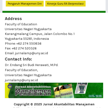
Pengaruh Manajemen Diri
Kinerja Guru RA Berprestasi
Address
Faculty of Education
Universitas Negeri Yogyakarta
Karangmalang Campus, Jalan Colombo No. 1
Yogyakarta 55281, Indonesia
Phone: +62 274 550836
Fax: +62 274 520326
Email: jurnalamp@uny.ac.id
Contact Info:
Dr. Endang Sri Budi Herawati, M.Pd.
Faculty of Education,
Universitas Negeri Yogyakarta
jurnalamp@uny.ac.id
Copyright © 2025 Jurnal Akuntabilitas Manajemen