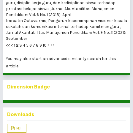
guru, disiplin kerja guru, dan kedisiplinan siswa terhadap
prestasi belajar siswa
,
Jurnal Akuntabilitas Manajemen
Pendidikan: Vol. 6 No. 1 (2018): April
Imroatin Octaviarnis,
Pengaruh kepemimpinan visioner kepala
sekolah dan komunikasi internal terhadap komitmen guru
,
Jurnal Akuntabilitas Manajemen Pendidikan: Vol. 9 No. 2 (2021):
September
<<
<
1
2
3
4
5
6
7
8
9
10
>
>>
You may also
start an advanced similarity search
for this
article.
Dimension Badge
Downloads
PDF