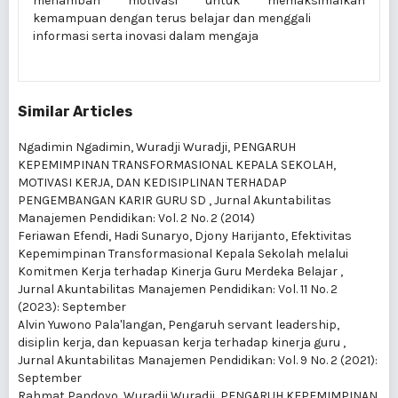
menambah motivasi untuk memaksimalkan
kemampuan dengan terus belajar dan menggali
informasi serta inovasi dalam mengaja
Similar Articles
Ngadimin Ngadimin, Wuradji Wuradji,
PENGARUH
KEPEMIMPINAN TRANSFORMASIONAL KEPALA SEKOLAH,
MOTIVASI KERJA, DAN KEDISIPLINAN TERHADAP
PENGEMBANGAN KARIR GURU SD
,
Jurnal Akuntabilitas
Manajemen Pendidikan: Vol. 2 No. 2 (2014)
Feriawan Efendi, Hadi Sunaryo, Djony Harijanto,
Efektivitas
Kepemimpinan Transformasional Kepala Sekolah melalui
Komitmen Kerja terhadap Kinerja Guru Merdeka Belajar
,
Jurnal Akuntabilitas Manajemen Pendidikan: Vol. 11 No. 2
(2023): September
Alvin Yuwono Pala'langan,
Pengaruh servant leadership,
disiplin kerja, dan kepuasan kerja terhadap kinerja guru
,
Jurnal Akuntabilitas Manajemen Pendidikan: Vol. 9 No. 2 (2021):
September
Rahmat Pandoyo, Wuradji Wuradji,
PENGARUH KEPEMIMPINAN