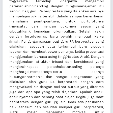
Yogyakarta terhadap kinerjanya mengambil
perananlebihdibanding dengan fungsimanajemen itu
sendiri, bagi guru RA berprestasi yang disiapkan awalnya
mempelajari juknis terlebih dahulu sampai bener-benar
memahami point-pointnya, untuk portofolionya
(mencatat dan mencari dokumen sesuai yang
dibutuhkan), kemudian dikumpulkan. Setelah yakin
dengan fortofolionya, baru beralih membuat karya
ilmiah. Pengorganisasian bagi guru RA berprestasi yang
dilakukan: sesudah data terkumpul baru disusun
laporan dan membuat power pointnya, ketika presentasi
menggunakan bahasa asing (Inggris atau Arab). Dengan
menggunakan struktur inisasi dan konsiderasi yang
mengarahkepada persahabatan,saling percaya
menghargai,mempercayai,serta adanya
hubunganharmonis dan hangat. Pengawasan yang
dilakukan oleh guru RA berprestasi dengan cara
mengevaluasi diri dengan melihat output yang diterima
juga dari apa-apa yang telah diajarkan. Apakah anak-
anak nyaman dan senang saat diajar. Begitu juga saat
berinteraksi dengan guru yg lain, tidak ada perubahan
baik sebelum dan sesudah menjadi guru berprestasi,
justru malah menambah motivasi untuk