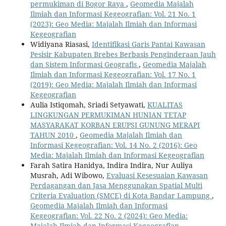
permukiman di Bogor Raya
,
Geomedia Majalah
Ilmiah dan Informasi Kegeografian: Vol. 21 No. 1
(2023): Geo Media: Majalah Ilmiah dan Informasi
Kegeografian
Widiyana Riasasi,
Identifikasi Garis Pantai Kawasan
Pesisir Kabupaten Brebes Berbasis Penginderaan Jauh
dan Sistem Informasi Geografis
,
Geomedia Majalah
Ilmiah dan Informasi Kegeografian: Vol. 17 No. 1
(2019): Geo Media: Majalah Ilmiah dan Informasi
Kegeografian
Aulia Istiqomah, Sriadi Setyawati,
KUALITAS
LINGKUNGAN PERMUKIMAN HUNIAN TETAP
MASYARAKAT KORBAN ERUPSI GUNUNG MERAPI
TAHUN 2010
,
Geomedia Majalah Ilmiah dan
Informasi Kegeografian: Vol. 14 No. 2 (2016): Geo
Media: Majalah Ilmiah dan Informasi Kegeografian
Farah Satira Hanidya, Indira Indira, Nur Auliya
Musrah, Adi Wibowo,
Evaluasi Kesesuaian Kawasan
Perdagangan dan Jasa Menggunakan Spatial Multi
Criteria Evaluation (SMCE) di Kota Bandar Lampung
,
Geomedia Majalah Ilmiah dan Informasi
Kegeografian: Vol. 22 No. 2 (2024): Geo Media:
Majalah Ilmiah dan Informasi Kegeografian