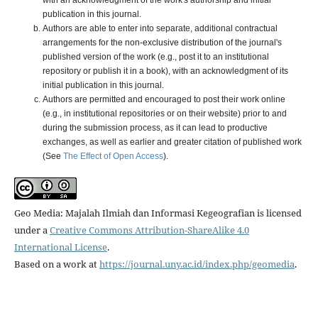
with an acknowledgment of the work's authorship and initial
publication in this journal.
Authors are able to enter into separate, additional contractual
arrangements for the non-exclusive distribution of the journal's
published version of the work (e.g., post it to an institutional
repository or publish it in a book), with an acknowledgment of its
initial publication in this journal.
Authors are permitted and encouraged to post their work online
(e.g., in institutional repositories or on their website) prior to and
during the submission process, as it can lead to productive
exchanges, as well as earlier and greater citation of published work
(See
The Effect of Open Access
).
Geo Media: Majalah Ilmiah dan Informasi Kegeografian is licensed
under a
Creative Commons Attribution-ShareAlike 4.0
International License
.
Based on a work at
https://journal.uny.ac.id/index.php/geomedia
.