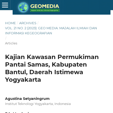
HOME
/
ARCHIVES
/
VOL. 21 NO. 2 (2023): GEO MEDIA: MAJALAH ILMIAH DAN
INFORMASI KEGEOGRAFIAN
/
Articles
Kajian Kawasan Permukiman
Pantai Samas, Kabupaten
Bantul, Daerah Istimewa
Yogyakarta
Agustina Setyaningrum
Institut Teknologi Yogyakarta, Indonesia