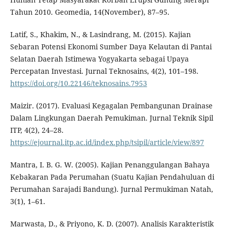
Tahun 2010. Geomedia, 14(November), 87–95.
Latif, S., Khakim, N., & Lasindrang, M. (2015). Kajian
Sebaran Potensi Ekonomi Sumber Daya Kelautan di Pantai
Selatan Daerah Istimewa Yogyakarta sebagai Upaya
Percepatan Investasi. Jurnal Teknosains, 4(2), 101–198.
https://doi.org/10.22146/teknosains.7953
Maizir. (2017). Evaluasi Kegagalan Pembangunan Drainase
Dalam Lingkungan Daerah Pemukiman. Jurnal Teknik Sipil
ITP, 4(2), 24–28.
https://ejournal.itp.ac.id/index.php/tsipil/article/view/897
Mantra, I. B. G. W. (2005). Kajian Penanggulangan Bahaya
Kebakaran Pada Perumahan (Suatu Kajian Pendahuluan di
Perumahan Sarajadi Bandung). Jurnal Permukiman Natah,
3(1), 1–61.
Marwasta, D., & Priyono, K. D. (2007). Analisis Karakteristik