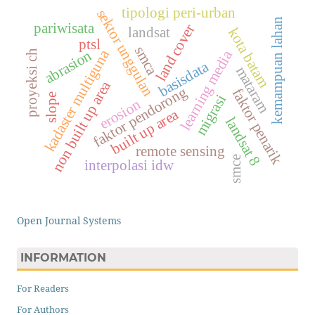
tipologi peri-urban
sektor unggulan
kemampuan lahan
pariwisata
land cover
landsat
kota batam
ptsl
smca
kadaster multiguna
abrasion
learning media
proyeksi ch
basisdata
mataram
non built up area
faktor pendorong
faktor penarik
slope
migrasi
erosion
built up area
landsat 8
remote sensing
smce
interpolasi idw
Open Journal Systems
INFORMATION
For Readers
For Authors