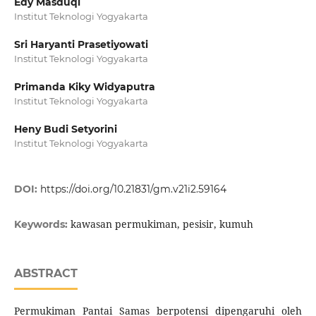
Edy Masduqi
Institut Teknologi Yogyakarta
Sri Haryanti Prasetiyowati
Institut Teknologi Yogyakarta
Primanda Kiky Widyaputra
Institut Teknologi Yogyakarta
Heny Budi Setyorini
Institut Teknologi Yogyakarta
DOI:
https://doi.org/10.21831/gm.v21i2.59164
kawasan permukiman, pesisir, kumuh
Keywords:
ABSTRACT
Permukiman Pantai Samas berpotensi dipengaruhi oleh