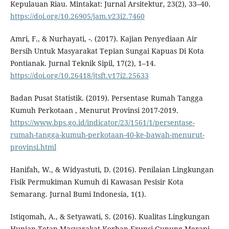
Kepulauan Riau. Mintakat: Jurnal Arsitektur, 23(2), 33–40.
https://doi.org/10.26905/jam.v23i2.7460
Amri, F., & Nurhayati, -. (2017). Kajian Penyediaan Air
Bersih Untuk Masyarakat Tepian Sungai Kapuas Di Kota
Pontianak. Jurnal Teknik Sipil, 17(2), 1–14.
https://doi.org/10.26418/jtsft.v17i2.25633
Badan Pusat Statistik. (2019). Persentase Rumah Tangga
Kumuh Perkotaan , Menurut Provinsi 2017-2019.
https://www.bps.go.id/indicator/23/1561/1/persentase-
rumah-tangga-kumuh-perkotaan-40-ke-bawah-menurut-
provinsi.html
Hanifah, W., & Widyastuti, D. (2016). Penilaian Lingkungan
Fisik Permukiman Kumuh di Kawasan Pesisir Kota
Semarang. Jurnal Bumi Indonesia, 1(1).
Istiqomah, A., & Setyawati, S. (2016). Kualitas Lingkungan
Hunian Tetap Masyarakat Korban Erupsi Gunung Merapi