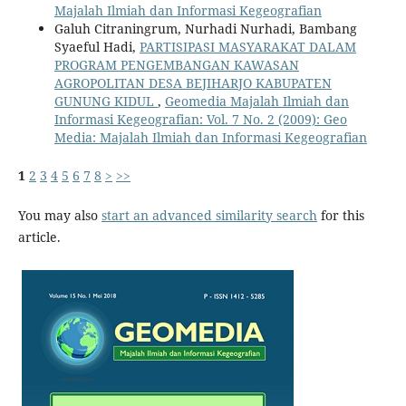
Majalah Ilmiah dan Informasi Kegeografian
Galuh Citraningrum, Nurhadi Nurhadi, Bambang
Syaeful Hadi,
PARTISIPASI MASYARAKAT DALAM
PROGRAM PENGEMBANGAN KAWASAN
AGROPOLITAN DESA BEJIHARJO KABUPATEN
GUNUNG KIDUL
,
Geomedia Majalah Ilmiah dan
Informasi Kegeografian: Vol. 7 No. 2 (2009): Geo
Media: Majalah Ilmiah dan Informasi Kegeografian
1
2
3
4
5
6
7
8
>
>>
You may also
start an advanced similarity search
for this
article.