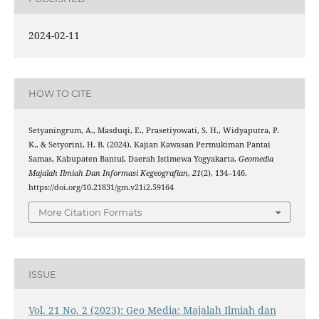
2024-02-11
HOW TO CITE
Setyaningrum, A., Masduqi, E., Prasetiyowati, S. H., Widyaputra, P.
K., & Setyorini, H. B. (2024). Kajian Kawasan Permukiman Pantai
Samas, Kabupaten Bantul, Daerah Istimewa Yogyakarta.
Geomedia
Majalah Ilmiah Dan Informasi Kegeografian
,
21
(2), 134–146.
https://doi.org/10.21831/gm.v21i2.59164
More Citation Formats
ISSUE
Vol. 21 No. 2 (2023): Geo Media: Majalah Ilmiah dan