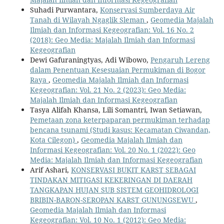
Suhadi Purwantara,
Konservasi Sumberdaya Air
Tanah di Wilayah Ngaglik Sleman
,
Geomedia Majalah
Ilmiah dan Informasi Kegeografian: Vol. 16 No. 2
(2018): Geo Media: Majalah Ilmiah dan Informasi
Kegeografian
Dewi Gafuraningtyas, Adi Wibowo,
Pengaruh Lereng
dalam Penentuan Kesesuaian Permukiman di Bogor
Raya
,
Geomedia Majalah Ilmiah dan Informasi
Kegeografian: Vol. 21 No. 2 (2023): Geo Media:
Majalah Ilmiah dan Informasi Kegeografian
Tasya Alifah Khansa, Lili Somantri, Iwan Setiawan,
Pemetaan zona keterpaparan permukiman terhadap
bencana tsunami (Studi kasus: Kecamatan Ciwandan,
Kota Cilegon)
,
Geomedia Majalah Ilmiah dan
Informasi Kegeografian: Vol. 20 No. 1 (2022): Geo
Media: Majalah Ilmiah dan Informasi Kegeografian
Arif Ashari,
KONSERVASI BUKIT KARST SEBAGAI
TINDAKAN MITIGASI KEKERINGAN DI DAERAH
TANGKAPAN HUJAN SUB SISTEM GEOHIDROLOGI
BRIBIN-BARON-SEROPAN KARST GUNUNGSEWU
,
Geomedia Majalah Ilmiah dan Informasi
Kegeografian: Vol. 10 No. 1 (2012): Geo Media: