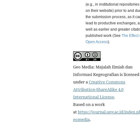
(e.g., in institutional repositories
on their website) prior to and du
the submission process, as it ca
lead to productive exchanges, a
well as earlier and greater citati
published work (See
The Effect 
Open Access
).
Geo Media: Majalah Ilmiah dan
Informasi Kegeografian is licensed
under a
Creative Commons
Attribution-ShareAlike 4.0
International License
.
Based on a work
at
https://journal.uny.ac.id/index.p
eomedia
.