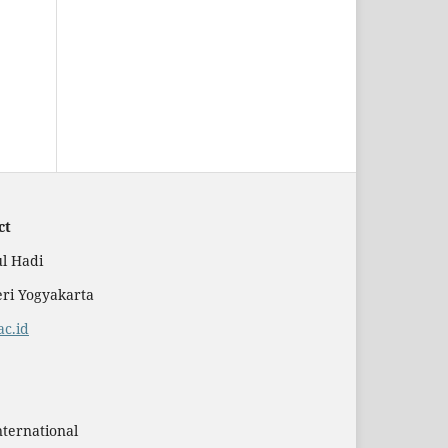
ct
l Hadi
eri Yogyakarta
c.id
nternational