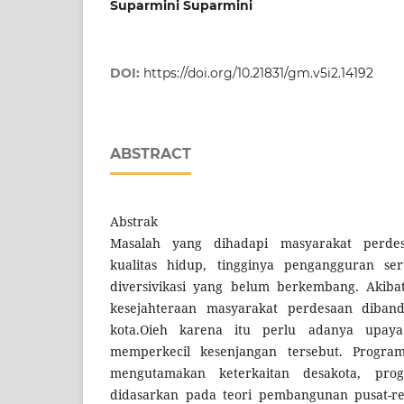
Suparmini Suparmini
DOI:
https://doi.org/10.21831/gm.v5i2.14192
ABSTRACT
Abstrak
Masalah yang dihadapi masyarakat perde
kualitas hidup, tingginya pengangguran se
diversivikasi yang belum berkembang. Akibat
kesejahteraan masyarakat perdesaan diban
kota.Oieh karena itu perlu adanya upay
memperkecil kesenjangan tersebut. Progr
mengutamakan keterkaitan desakota, pr
didasarkan pada teori pembangunan pusat-rep