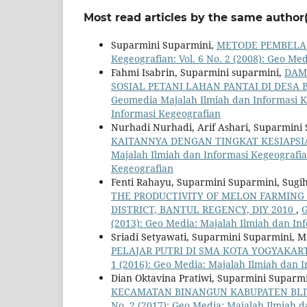
Most read articles by the same author(
Suparmini Suparmini,
METODE PEMBELA
Kegeografian: Vol. 6 No. 2 (2008): Geo Me
Fahmi Isabrin, Suparmini suparmini,
DAM
SOSIAL PETANI LAHAN PANTAI DI DES
Geomedia Majalah Ilmiah dan Informasi Ke
Informasi Kegeografian
Nurhadi Nurhadi, Arif Ashari, Suparmini
KAITANNYA DENGAN TINGKAT KESIAPS
Majalah Ilmiah dan Informasi Kegeografian
Kegeografian
Fenti Rahayu, Suparmini Suparmini, Sugi
THE PRODUCTIVITY OF MELON FARMING 
DISTRICT, BANTUL REGENCY, DIY 2010
,
G
(2013): Geo Media: Majalah Ilmiah dan In
Sriadi Setyawati, Suparmini Suparmini, 
PELAJAR PUTRI DI SMA KOTA YOGYAKA
1 (2016): Geo Media: Majalah Ilmiah dan 
Dian Oktavina Pratiwi, Suparmini Suparm
KECAMATAN BINANGUN KABUPATEN BL
No. 2 (2017): Geo Media: Majalah Ilmiah 