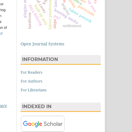
plugins molusce
land cover
smca
faktor pendorong
migrasi
 or
daya dukung
pariwisata
built up area
faktor penarik
learning media
ring
landform
ptsl
n
slope
s
settlement
on of
of
Open Journal Systems
INFORMATION
For Readers
For Authors
For Librarians
hp/g
INDEXED IN