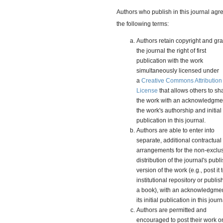
Authors who publish in this journal agre
the following terms:
Authors retain copyright and gra
the journal the right of first
publication with the work
simultaneously licensed under
a
Creative Commons Attribution
License
that allows others to sh
the work with an acknowledgmen
the work's authorship and initial
publication in this journal.
Authors are able to enter into
separate, additional contractual
arrangements for the non-exclu
distribution of the journal's publ
version of the work (e.g., post it 
institutional repository or publish 
a book), with an acknowledgmen
its initial publication in this journ
Authors are permitted and
encouraged to post their work o