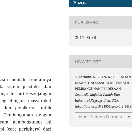
PDF
PUBLISHED
2017-05-28
HOW TO CITE
Suparmini, S. (2017). KETERKAITAN
saan adalah rendahnya
DESA-KOTA: SEBAGAI ALTERNATIF
rta sistem produksi dan
PEMBANGUNAN PERDESAAN.
nya terjadi kesenjangan
Geomedia Majalah Ilmiah Dan
ding dengan masyarakat
Informasi Kegeografian
,
5
(2).
https://doi.org/10.21831/gm.v5i2.1419
a dan pemikiran untuk
am Pembangunan dengan
More Citation Formats
ogram pembangunan ini
i (core periphery) dari