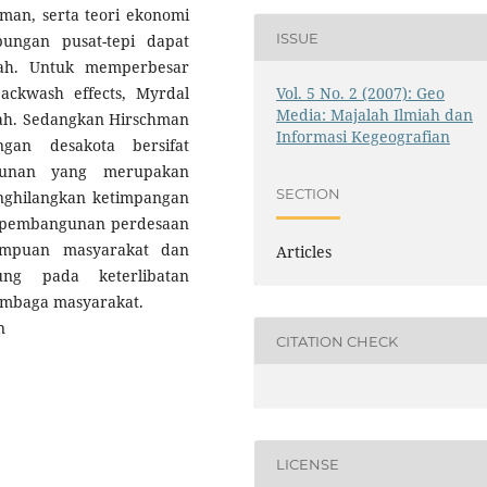
hman, serta teori ekonomi
ISSUE
ungan pusat-tepi dapat
ah. Untuk memperbesar
Vol. 5 No. 2 (2007): Geo
ackwash effects, Myrdal
Media: Majalah Ilmiah dan
ah. Sedangkan Hirschman
Informasi Kegeografian
an desakota bersifat
gunan yang merupakan
SECTION
nghilangkan ketimpangan
n pembangunan perdesaan
ampuan masyarakat dan
Articles
ung pada keterlibatan
/embaga masyarakat.
n
CITATION CHECK
LICENSE