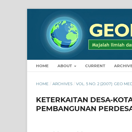
HOME
ABOUT
CURRENT
ARCHIV
HOME
/
ARCHIVES
/
VOL. 5 NO. 2 (2007): GEO 
KETERKAITAN DESA-KOTA
PEMBANGUNAN PERDES