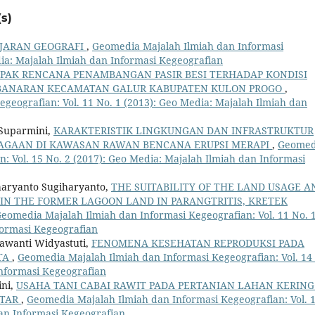
s)
JARAN GEOGRAFI
,
Geomedia Majalah Ilmiah dan Informasi
dia: Majalah Ilmiah dan Informasi Kegeografian
PAK RENCANA PENAMBANGAN PASIR BESI TERHADAP KONDISI
A BANARAN KECAMATAN GALUR KABUPATEN KULON PROGO
,
geografian: Vol. 11 No. 1 (2013): Geo Media: Majalah Ilmiah dan
 Suparmini,
KARAKTERISTIK LINGKUNGAN DAN INFRASTRUKTUR
IAGAAN DI KAWASAN RAWAN BENCANA ERUPSI MERAPI
,
Geomed
: Vol. 15 No. 2 (2017): Geo Media: Majalah Ilmiah dan Informasi
haryanto Sugiharyanto,
THE SUITABILITY OF THE LAND USAGE A
IN THE FORMER LAGOON LAND IN PARANGTRITIS, KRETEK
eomedia Majalah Ilmiah dan Informasi Kegeografian: Vol. 11 No. 
formasi Kegeografian
Mawanti Widyastuti,
FENOMENA KESEHATAN REPRODUKSI PADA
RTA
,
Geomedia Majalah Ilmiah dan Informasi Kegeografian: Vol. 14
Informasi Kegeografian
ini,
USAHA TANI CABAI RAWIT PADA PERTANIAN LAHAN KERING
ITAR
,
Geomedia Majalah Ilmiah dan Informasi Kegeografian: Vol. 
dan Informasi Kegeografian