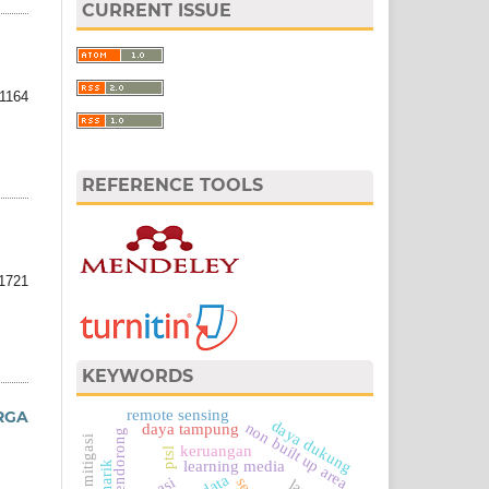
CURRENT ISSUE
1164
REFERENCE TOOLS
1721
KEYWORDS
remote sensing
RGA
daya dukung
non built up area
daya tampung
faktor pendorong
mitigasi
keruangan
ptsl
learning media