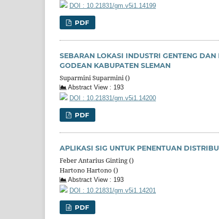
DOI : 10.21831/gm.v5i1.14199
PDF
SEBARAN LOKASI INDUSTRI GENTENG DAN
GODEAN KABUPATEN SLEMAN
Suparmini Suparmini ()
Abstract View : 193
DOI : 10.21831/gm.v5i1.14200
PDF
APLIKASI SIG UNTUK PENENTUAN DISTRIB
Feber Antarius Ginting ()
Hartono Hartono ()
Abstract View : 193
DOI : 10.21831/gm.v5i1.14201
PDF