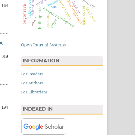
faktor penarik
basisdata
migrasi
sektor unggulan
landform
kota batam
landsat
 164
bogor raya
smce
land cover
built up area
kadaster multiguna
landsat 8
erosion
smca
slope
A
Open Journal Systems
 919
INFORMATION
For Readers
For Authors
For Librarians
 194
INDEXED IN