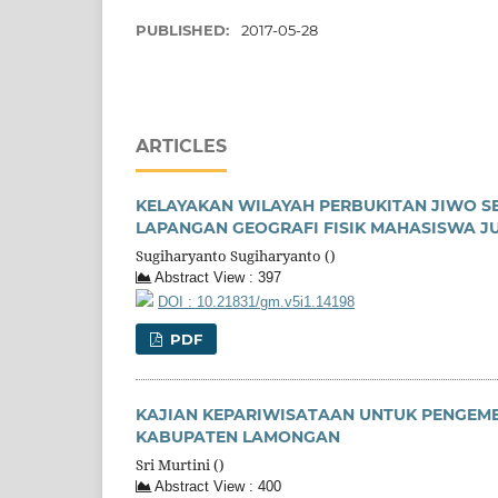
PUBLISHED:
2017-05-28
ARTICLES
KELAYAKAN WILAYAH PERBUKITAN JIWO S
LAPANGAN GEOGRAFI FISIK MAHASISWA J
Sugiharyanto Sugiharyanto ()
Abstract View : 397
DOI : 10.21831/gm.v5i1.14198
PDF
KAJIAN KEPARIWISATAAN UNTUK PENGEM
KABUPATEN LAMONGAN
Sri Murtini ()
Abstract View : 400