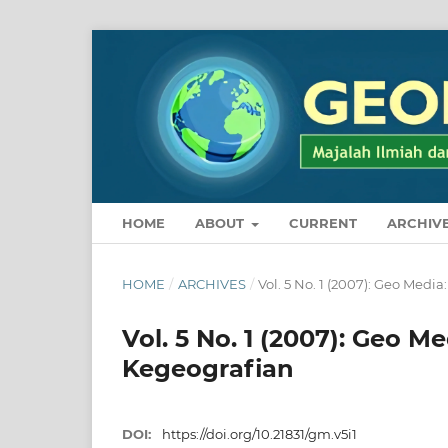
HOME
ABOUT
CURRENT
ARCHIV
HOME
/
ARCHIVES
/
Vol. 5 No. 1 (2007): Geo Med
Vol. 5 No. 1 (2007): Geo M
Kegeografian
DOI:
https://doi.org/10.21831/gm.v5i1