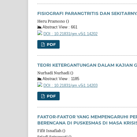
FISIOGRAFI PARANGTRITIS DAN SEKITARN
Heru Pramono ()
Abstract View : 661
DOI : 10.21831/gm.v5i1.14202
PDF
TEORI KETERGANTUNGAN DALAM KAJIAN 
Nurhadi Nurhadi ()
Abstract View : 1185
DOI : 10.21831/gm.v5i1.14203
PDF
FAKTOR-FAKTOR YANG MEMPENGARUHI PER
BERENCANA DI PUSKESMAS DI MASA KRISI
Fifit Isnafiah ()
Sriadi Setyawati ()