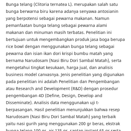
Bunga telang (Clitoria ternatea L). merupakan salah satu
bunga berwarna biru karena adanya senyawa antosianin
yang berpotensi sebagai pewarna makanan. Namun
pemanfaatan bunga telang sebagai pewarna alami
makanan dan minuman masih terbatas. Penelitian ini
bertujuan untuk mengembangkan produk jasa boga berupa
rice bowl dengan menggunakan bunga telang sebagai
pewarna dan isian ikan dori krispi bumbu matah yang
bernama Narudosam (Nasi Biru Dori Sambal Matah), serta
mengetahui tingkat kesukaan, harga jual, dan analisis
business model canvasnya. Jenis penelitian yang digunakan
pada penelitian ini adalah Penelitian dan Pengembangan
atau Research and Development (R&D) dengan prosedur
pengembangan 4D (Define, Design, Develop and
Disseminate). Analisis data menggunakan uji t-
berpasangan. Hasil penelitian menunjukkan bahwa resep
Narudosam (Nasi Biru Dori Sambal Matah) yang terbaik
yaitu nasi gurih yang menggunakan 200 gr beras, ekstrak
bunga telang 100 gr, air 135 gr, santan instant 65 gr serta