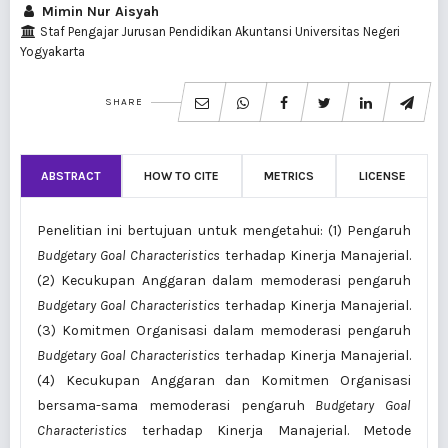
Mimin Nur Aisyah
Staf Pengajar Jurusan Pendidikan Akuntansi Universitas Negeri
Yogyakarta
SHARE
ABSTRACT
HOW TO CITE
METRICS
LICENSE
Penelitian ini bertujuan untuk mengetahui: (1) Pengaruh
Budgetary Goal Characteristics
terhadap Kinerja Manajerial.
(2) Kecukupan Anggaran dalam memoderasi pengaruh
B
udgetary
G
oal
C
haracteristics
terhadap Kinerja Manajerial.
(3) Komitmen Organisasi dalam memoderasi pengaruh
B
udgetary
G
oal
C
haracteristics
terhadap Kinerja Manajerial.
(4) Kecukupan Anggaran dan Komitmen Organisasi
bersama-sama memoderasi pengaruh
Budgetary Goal
Characteristics
terhadap Kinerja Manajerial. Metode