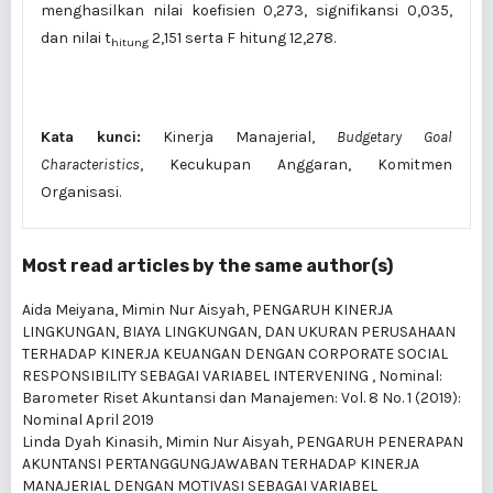
menghasilkan nilai koefisien 0,273, signifikansi 0,035,
dan nilai t
2,151 serta F hitung 12,278.
hitung
Kata kunci:
Kinerja Manajerial,
Budgetary Goal
Characteristics
, Kecukupan Anggaran, Komitmen
Organisasi.
Most read articles by the same author(s)
Aida Meiyana, Mimin Nur Aisyah,
PENGARUH KINERJA
LINGKUNGAN, BIAYA LINGKUNGAN, DAN UKURAN PERUSAHAAN
TERHADAP KINERJA KEUANGAN DENGAN CORPORATE SOCIAL
RESPONSIBILITY SEBAGAI VARIABEL INTERVENING
,
Nominal:
Barometer Riset Akuntansi dan Manajemen: Vol. 8 No. 1 (2019):
Nominal April 2019
Linda Dyah Kinasih, Mimin Nur Aisyah,
PENGARUH PENERAPAN
AKUNTANSI PERTANGGUNGJAWABAN TERHADAP KINERJA
MANAJERIAL DENGAN MOTIVASI SEBAGAI VARIABEL