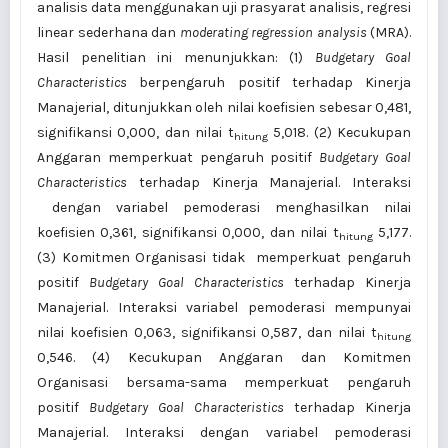
analisis data menggunakan uji prasyarat analisis, regresi
linear sederhana dan
moderating regression analysis
(MRA).
Hasil penelitian ini menunjukkan: (1)
Budgetary Goal
Characteristics
berpengaruh positif terhadap Kinerja
Manajerial, ditunjukkan oleh nilai koefisien sebesar 0,481,
signifikansi 0,000, dan nilai t
5,018. (2) Kecukupan
hitung
Anggaran memperkuat pengaruh positif
Budgetary Goal
Characteristics
terhadap Kinerja Manajerial. Interaksi
dengan variabel pemoderasi menghasilkan nilai
koefisien 0,361, signifikansi 0,000, dan nilai t
5,177.
hitung
(3) Komitmen Organisasi tidak memperkuat pengaruh
positif
Budgetary Goal Characteristics
terhadap Kinerja
Manajerial. Interaksi variabel pemoderasi mempunyai
nilai koefisien 0,063, signifikansi 0,587, dan nilai t
hitung
0,546. (4) Kecukupan Anggaran dan Komitmen
Organisasi bersama-sama memperkuat pengaruh
positif
Budgetary Goal Characteristics
terhadap Kinerja
Manajerial. Interaksi dengan variabel pemoderasi