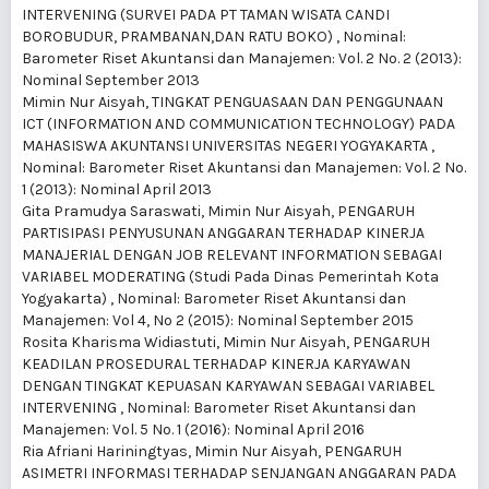
INTERVENING (SURVEI PADA PT TAMAN WISATA CANDI
BOROBUDUR, PRAMBANAN,DAN RATU BOKO)
,
Nominal:
Barometer Riset Akuntansi dan Manajemen: Vol. 2 No. 2 (2013):
Nominal September 2013
Mimin Nur Aisyah,
TINGKAT PENGUASAAN DAN PENGGUNAAN
ICT (INFORMATION AND COMMUNICATION TECHNOLOGY) PADA
MAHASISWA AKUNTANSI UNIVERSITAS NEGERI YOGYAKARTA
,
Nominal: Barometer Riset Akuntansi dan Manajemen: Vol. 2 No.
1 (2013): Nominal April 2013
Gita Pramudya Saraswati, Mimin Nur Aisyah,
PENGARUH
PARTISIPASI PENYUSUNAN ANGGARAN TERHADAP KINERJA
MANAJERIAL DENGAN JOB RELEVANT INFORMATION SEBAGAI
VARIABEL MODERATING (Studi Pada Dinas Pemerintah Kota
Yogyakarta)
,
Nominal: Barometer Riset Akuntansi dan
Manajemen: Vol 4, No 2 (2015): Nominal September 2015
Rosita Kharisma Widiastuti, Mimin Nur Aisyah,
PENGARUH
KEADILAN PROSEDURAL TERHADAP KINERJA KARYAWAN
DENGAN TINGKAT KEPUASAN KARYAWAN SEBAGAI VARIABEL
INTERVENING
,
Nominal: Barometer Riset Akuntansi dan
Manajemen: Vol. 5 No. 1 (2016): Nominal April 2016
Ria Afriani Hariningtyas, Mimin Nur Aisyah,
PENGARUH
ASIMETRI INFORMASI TERHADAP SENJANGAN ANGGARAN PADA